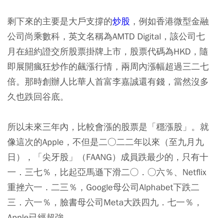
剩下來的主要是大戶支撐的
炒股
，例如香港微型金融
公司尚乘數科，英文名稱為AMTD Digital，該公司七
月在紐約證交所股票掛牌上市，股票代碼為HKD，隨
即展開瘋狂炒作的飆漲行情，兩周內漲幅超過三二七
倍。那時創辦人比華人首富李嘉誠還有錢，當然沒多
久也跌回谷底。
所以未來三年內，比較會漲的股票是「穩漲股」。就
像這次的Apple，不但是二○二二年以來（至九月九
日），「尖牙股」（FAANG）成員跌最少的，只有十
一．三七％，比起亞馬遜下滑二○．○六％、Netflix
重挫六一．二三％，Google母公司Alphabet下跌二
三．六一％，臉書母公司Meta大跌四九．七一％，
Apple已經超強。