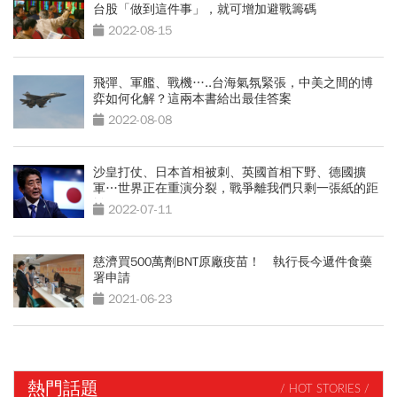
台股「做到這件事」，就可增加避戰籌碼
2022-08-15
飛彈、軍艦、戰機…..台海氣氛緊張，中美之間的博
弈如何化解？這兩本書給出最佳答案
2022-08-08
沙皇打仗、日本首相被刺、英國首相下野、德國擴
軍…世界正在重演分裂，戰爭離我們只剩一張紙的距
離
2022-07-11
慈濟買500萬劑BNT原廠疫苗！ 執行長今遞件食藥
署申請
2021-06-23
熱門話題
/ HOT STORIES /