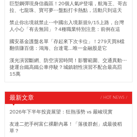
巨型鋼彈現身信義區！20個人氣IP登場，航海王、哥吉
拉、七龍珠、寶可夢…盤點打卡熱點，活動只到這天
禁止你出境就禁止…中國出入境新規9/15上路，台灣
人小心「有去無回」？4種職業特別注意：前例在這
國安基金護盤名單「存起來下次卡位」！279天買8檔
翻倍賺百億：鴻海、台達電...唯一金融股是它
漢光演習斷網、防空演習時間！影響範圍、交通異動…
捷運台鐵高鐵公車停駛？城鎮韌性演習不配合最高罰
15萬
最新文章
/ HOT NEWS /
2026年下半年投資展望：狂熱漲勢 vs 嚴峻現實
友達二把手柯富仁裸辭內幕！「落後群創」成最後稻
草？