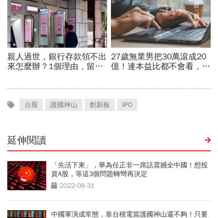
台股
護國神山
創新板
IPO
延伸閱讀
「先活下來」，華為任正非一席話震撼全中國！想投
資A股，等這3個問題轉彎再決定
2022-08-31
中國軍演成常態，靠台積電當護國神山還不夠！只要