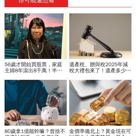
你可能還想看
56歲才開始買股票，家庭
遺產稅、贈與稅2025年減
主婦8年滾出8千萬！半年
稅大禮包來了！遺產多少才
暴賺5成、卻在股災「輝達
要繳稅？最新課稅級距、免
殺在最低點」...她靠3個心
稅額、扣除額總整理
法翻身
80歲拿1億能幹嘛？曾捨不
金價準備北上？黃金現在可