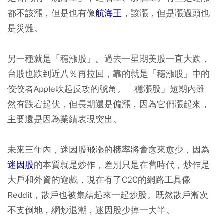
都不該漲，但是也有像
航海王
，該漲，但是漲過頭也
是災難。
另一種就是「穩漲股」。過去一星期美股一直大跌，
台股也跌到近八％再拉回，靠的就是「穩漲股」中的
佼佼者Apple吹起反攻的號角。「穩漲股」短期內雖
然有跌宕起伏，但長期還是偏漲，因為它們漲起來，
主要還是因為業績表現突出。
未來三年內，迷因股飛漲的機率將會愈來愈少，因為
迷因股
的本質就是炒作，差別只是在舊時代，炒作是
大戶和外資的遊戲，現在有了C2C的網路工具像
Reddit，散戶也被集結起來一起炒股。既然散戶漸次
不支倒地，網炒退潮，迷因股少掉一大半。