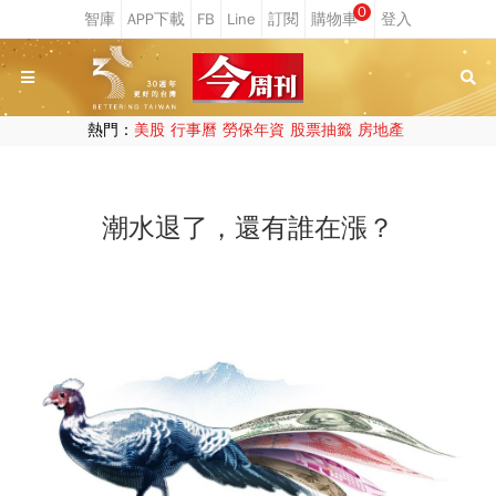
0
熱門：
美股
行事曆
勞保年資
股票抽籤
房地產
潮水退了，還有誰在漲？