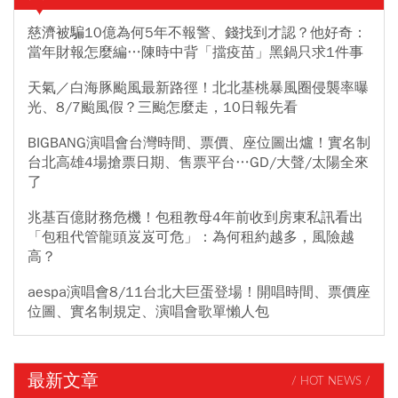
慈濟被騙10億為何5年不報警、錢找到才認？他好奇：
當年財報怎麼編…陳時中背「擋疫苗」黑鍋只求1件事
天氣／白海豚颱風最新路徑！北北基桃暴風圈侵襲率曝
光、8/7颱風假？三颱怎麼走，10日報先看
BIGBANG演唱會台灣時間、票價、座位圖出爐！實名制
台北高雄4場搶票日期、售票平台…GD/大聲/太陽全來
了
兆基百億財務危機！包租教母4年前收到房東私訊看出
「包租代管龍頭岌岌可危」：為何租約越多，風險越
高？
aespa演唱會8/11台北大巨蛋登場！開唱時間、票價座
位圖、實名制規定、演唱會歌單懶人包
最新文章
/ HOT NEWS /