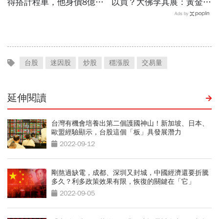
得搭計程車，他身價8億後
以買？大佛李其展：黃金價
醒悟「40~60歲是花錢黃金
格摸到4300美元是好事！
Ads by
期」：這3件事花錢別手軟
瑞銀3理由喊5000美元不遠
了
台股
迷因股
炒股
穩漲股
交易量
延伸閱讀
台灣有機會培養出第二個護國神山！新加坡、日本、
歐盟經驗顯示，台股這個「板」具發展潛力
2022-09-12
剛熬過缺電，成都、深圳又封城，中國經濟還要折騰
多久？利多政策效果有限，恢復的關鍵在「它」
2022-09-05