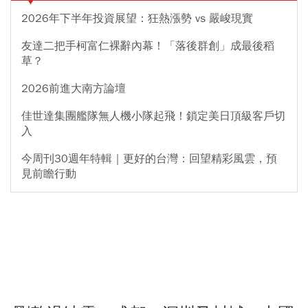
2026年下半年投資展望：狂熱漲勢 vs 嚴峻現實
友達二把手柯富仁裸辭內幕！「落後群創」成最後稻
草？
2026前進大南方論壇
佳世達集團艦隊無人機小隊起飛！鎖定美日頂級客戶切
入
今周刊30週年特輯｜更好的台灣：回望精彩風雲，預
見前瞻行動