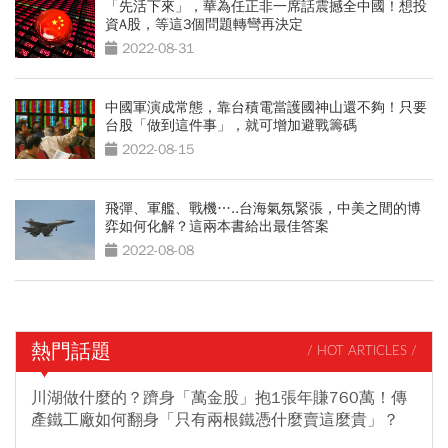
「先活下來」，華為任正非一席話震撼全中國！想投
資A股，等這3個問題轉彎再決定
2022-08-31
中國軍演成常態，靠台積電當護國神山還不夠！只要
台股「做到這件事」，就可增加避戰籌碼
2022-08-15
飛彈、軍艦、戰機…..台海氣氛緊張，中美之間的博
弈如何化解？這兩本書給出最佳答案
2022-08-08
熱門話題
/ HOT ARTICLES /
川湖做什麼的？躋身「萬金股」抱1張年賺760萬！傳
產鐵工廠如何翻身「只有兩根鐵憑什麼賣這麼貴」？