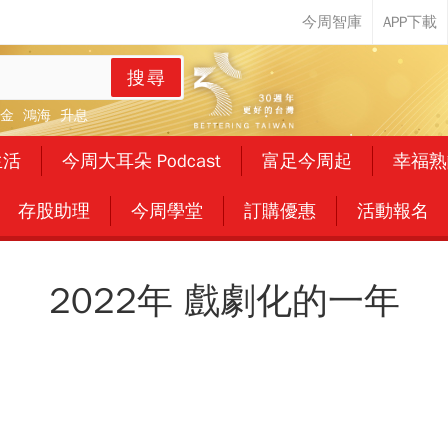
搜尋
金
鴻海
升息
生活
今周大耳朵 Podcast
富足今周起
幸福熟
存股助理
今周學堂
訂購優惠
活動報名
2022年 戲劇化的一年