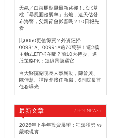
天氣／白海豚颱風最新路徑！北北基
桃「暴風圈侵襲率」出爐，這天估發
布海警，父親節會影響嗎？10日報先
看
比0050更值得買？外資狂掃
00981A、00991A逾70萬張！這2檔
主動式ETF強在哪？前10大持股、選
股策略PK：短線暴賺選它
台大醫院副院長人事異動，陳晉興、
陳佳慧、譚慶鼎接任新職，6副院長首
任務曝光
最新文章
/ HOT NEWS /
2026年下半年投資展望：狂熱漲勢 vs
嚴峻現實