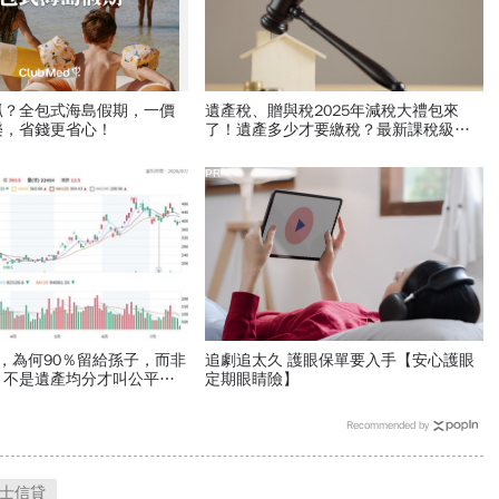
抓？全包式海島假期，一價
遺產稅、贈與稅2025年減稅大禮包來
樂，省錢更省心！
了！遺產多少才要繳稅？最新課稅級
距、免稅額、扣除額總整理
PR
，為何90％留給孫子，而非
追劇追太久 護眼保單要入手【安心護眼
？不是遺產均分才叫公平，
定期眼睛險】
承3重點
Recommended by
士信貸