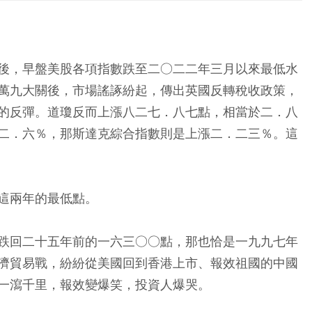
後，早盤美股各項指數跌至二○二二年三月以來最低水
萬九大關後，市場謠諑紛起，傳出英國反轉稅收政策，
的反彈。道瓊反而上漲八二七．八七點，相當於二．八
二．六％，那斯達克綜合指數則是上漲二．二三％。這
這兩年的最低點。
跌回二十五年前的一六三○○點，那也恰是一九九七年
濟貿易戰，紛紛從美國回到香港上市、報效祖國的中國
一瀉千里，報效變爆笑，投資人爆哭。