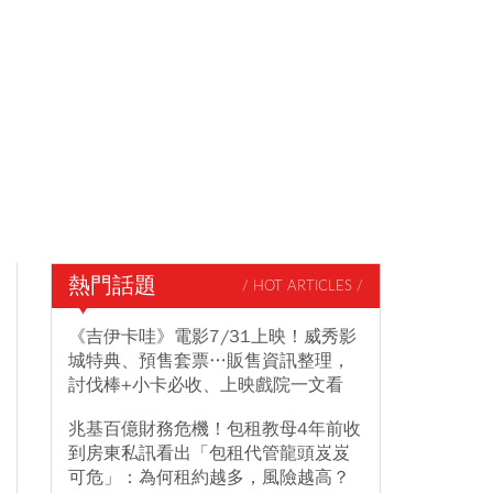
熱門話題
/ HOT ARTICLES /
《吉伊卡哇》電影7/31上映！威秀影
城特典、預售套票…販售資訊整理，
討伐棒+小卡必收、上映戲院一文看
兆基百億財務危機！包租教母4年前收
到房東私訊看出「包租代管龍頭岌岌
可危」：為何租約越多，風險越高？