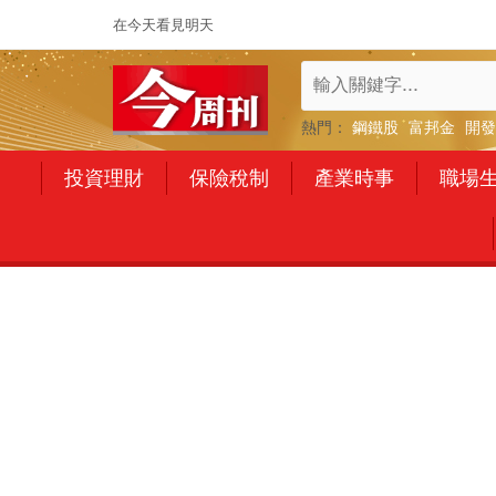
在今天看見明天
熱門：
鋼鐵股
富邦金
開發
投資理財
保險稅制
產業時事
職場