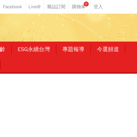
0
齡
ESG永續台灣
專題報導
今選頻道