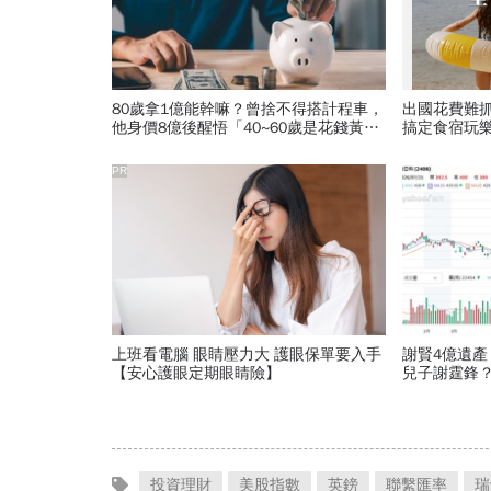
80歲拿1億能幹嘛？曾捨不得搭計程車，
出國花費難
他身價8億後醒悟「40~60歲是花錢黃金
搞定食宿玩
期」：這3件事花錢別手軟
PR
上班看電腦 眼睛壓力大 護眼保單要入手
謝賢4億遺產
【安心護眼定期眼睛險】
兒子謝霆鋒
有錢人財富傳
投資理財
美股指數
英鎊
聯繫匯率
瑞