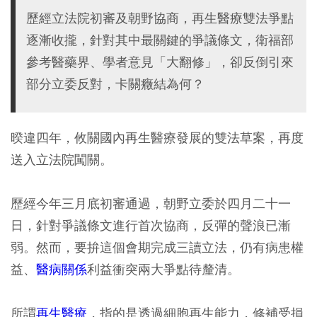
歷經立法院初審及朝野協商，再生醫療雙法爭點
逐漸收攏，針對其中最關鍵的爭議條文，衛福部
參考醫藥界、學者意見「大翻修」，卻反倒引來
部分立委反對，卡關癥結為何？
暌違四年，攸關國內再生醫療發展的雙法草案，再度
送入立法院闖關。
歷經今年三月底初審通過，朝野立委於四月二十一
日，針對爭議條文進行首次協商，反彈的聲浪已漸
弱。然而，要拚這個會期完成三讀立法，仍有病患權
益、
醫病關係
利益衝突兩大爭點待釐清。
所謂
再生醫療
，指的是透過細胞再生能力，修補受損