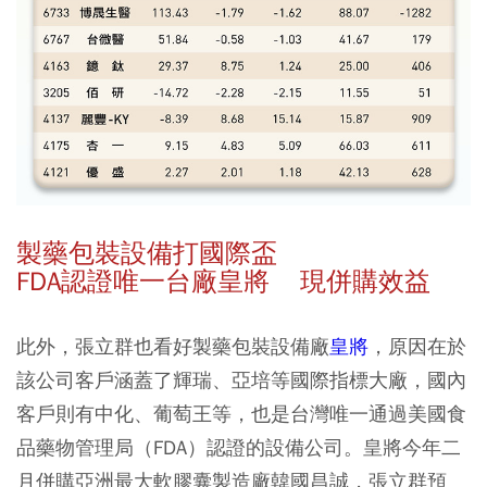
製藥包裝設備打國際盃
FDA認證唯一台廠皇將 現併購效益
此外，張立群也看好製藥包裝設備廠
皇將
，原因在於
該公司客戶涵蓋了輝瑞、亞培等國際指標大廠，國內
客戶則有中化、葡萄王等，也是台灣唯一通過美國食
品藥物管理局（FDA）認證的設備公司。皇將今年二
月併購亞洲最大軟膠囊製造廠韓國昌誠，張立群預