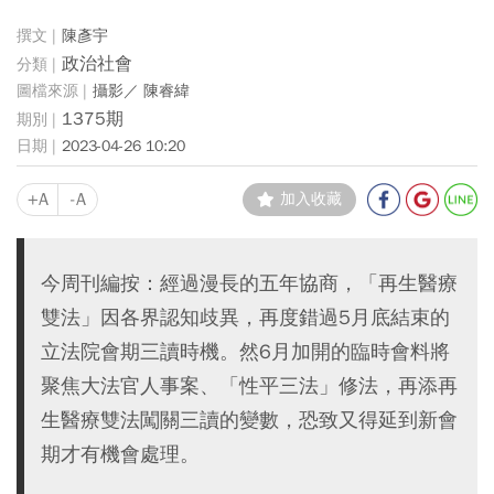
陳彥宇
政治社會
攝影／ 陳睿緯
1375期
2023-04-26 10:20
+A
-A
加入收藏
今周刊編按：經過漫長的五年協商，「再生醫療
雙法」因各界認知歧異，再度錯過5月底結束的
立法院會期三讀時機。然6月加開的臨時會料將
聚焦大法官人事案、「性平三法」修法，再添再
生醫療雙法闖關三讀的變數，恐致又得延到新會
期才有機會處理。