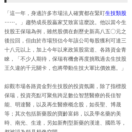
「這一年，身邊許多市場法人確實都在緊盯
生技類股
……。」趨勢成長股贏家艾致富這麼說。他以當今生
技股王保瑞為例，雖然股價在創歷史新高八五○元之
後拉回，但由於市場預估今年該公司每股獲利可達三
十八元以上，加上今年以來政策股當道、各路資金青
睞，「不少人期待，保瑞有機會再度挑戰過去生技股
王久違的千元關卡，也將帶動生技大軍比價效應。」
綜觀市場各路資金對生技股的投資氛圍，除了指標股
保瑞，投資亮點可聚焦跨足數位智慧醫療的長佳智
能、明達醫，以及再生醫療概念股，如長聖、博晟
等；其次包括新藥股的寶齡富錦，以及學名藥的美
時、南光、生達，另如新劑型新藥的漢達、國邑等，
都被認為頗具想像空間。