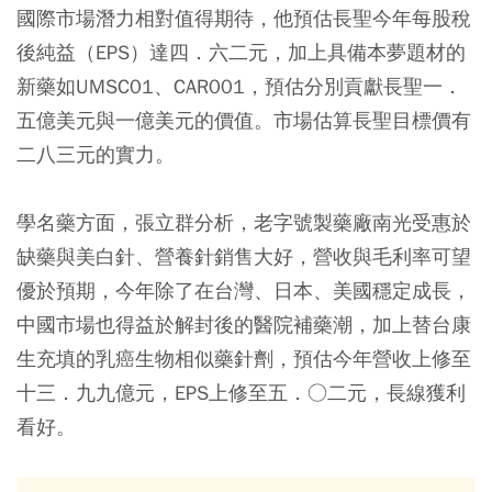
國際市場潛力相對值得期待，他預估長聖今年每股稅
後純益（EPS）達四．六二元，加上具備本夢題材的
新藥如UMSC01、CAR001，預估分別貢獻長聖一．
五億美元與一億美元的價值。市場估算長聖目標價有
二八三元的實力。
學名藥方面，張立群分析，老字號製藥廠南光受惠於
缺藥與美白針、營養針銷售大好，營收與毛利率可望
優於預期，今年除了在台灣、日本、美國穩定成長，
中國市場也得益於解封後的醫院補藥潮，加上替台康
生充填的乳癌生物相似藥針劑，預估今年營收上修至
十三．九九億元，EPS上修至五．○二元，長線獲利
看好。