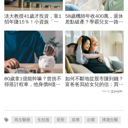
淡大教授41歲才投資，靠1
58歲機師年收400萬，退休
招年賺15％！小資族「勝
差點破產？學霸兒女一路私
率最高」ETF配置法公開：
校、每月5萬學費掏空存
0050搭配這1種「越簡單越
款：賺再多都可能被三座大
好賺」
山壓垮
80歲拿1億能幹嘛？曾捨不
如何不斷地從股市賺到錢？
得搭計程車，他身價8億後
富爸爸寫給女兒的信：買股
醒悟「40~60歲是花錢黃金
票，一生不能踩的3條紅線
Ads by
期」：這3件事花錢別手軟
再生醫療
生技股
長聖
皇將
台耀
博晟生醫