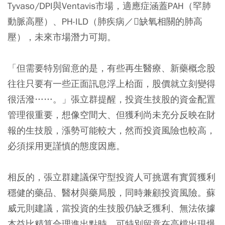
Tyvaso/DPI與Ventavis市場，適應症涵蓋PAH（罕肺
動脈高壓）、PH-ILD（肺疾病／缺氧相關的肺高
壓），未來市場潛力可期。
「但需要特別留意的是，有些再生醫療、新藥概念股
往往只要有一些正面訊息浮上枱面，股價就立刻變得
很活潑……。」張立群提醒，投資生技股的資金配置
管理很重要，想像空間大、但獲利尚未充分反映在財
報的生技股，漲勢可能較大，然而投資風險也較高，
必須採用更謹慎的態度因應。
相反的，張立群建議保守型投資人可挑選有實質獲利
穩健的藥品、醫材與藥局股，同時兼顧投資風險。蘇
威元則建議，當投資的生技股仍缺乏獲利、無法依據
本益比精算合理進出點時，可特別留意在高檔出現爆