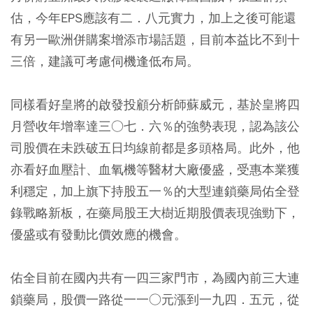
估，今年EPS應該有二．八元實力，加上之後可能還
有另一歐洲併購案增添市場話題，目前本益比不到十
三倍，建議可考慮伺機逢低布局。
同樣看好皇將的啟發投顧分析師蘇威元，基於皇將四
月營收年增率達三○七．六％的強勢表現，認為該公
司股價在未跌破五日均線前都是多頭格局。此外，他
亦看好血壓計、血氧機等醫材大廠優盛，受惠本業獲
利穩定，加上旗下持股五一％的大型連鎖藥局佑全登
錄戰略新板，在藥局股王大樹近期股價表現強勁下，
優盛或有發動比價效應的機會。
佑全目前在國內共有一四三家門市，為國內前三大連
鎖藥局，股價一路從一一○元漲到一九四．五元，從