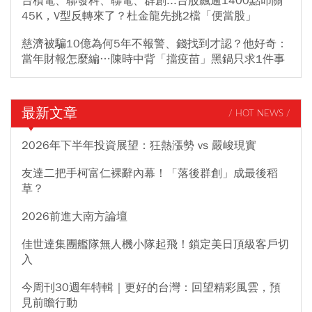
台積電、聯發科、聯電、群創...台股飆逾1400點叩關
45K，V型反轉來了？杜金龍先挑2檔「便當股」
慈濟被騙10億為何5年不報警、錢找到才認？他好奇：
當年財報怎麼編…陳時中背「擋疫苗」黑鍋只求1件事
最新文章
/ HOT NEWS /
2026年下半年投資展望：狂熱漲勢 vs 嚴峻現實
友達二把手柯富仁裸辭內幕！「落後群創」成最後稻
草？
2026前進大南方論壇
佳世達集團艦隊無人機小隊起飛！鎖定美日頂級客戶切
入
今周刊30週年特輯｜更好的台灣：回望精彩風雲，預
見前瞻行動