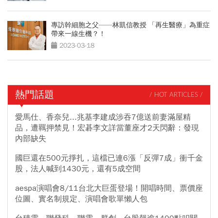
專訪幹細胞之父——林凱信教授 「再生醫療」為重症
帶來一線生機？！
2023-03-18
熱門話題
/ HOT ARTICLES /
愛馬仕、香奈兒...兆基李建成涉吞7億送前妻滿屋精
品，遭羈押禁見！宏碁李文詳當董座才2天閃辭：發現
內部缺失
國巨還在500元掙扎，這檔已連6漲「反彈7成」衝千金
股，法人喊到1430元，還有5成空間
aespa演唱會8/11台北大巨蛋登場！開唱時間、票價座
位圖、實名制規定、演唱會歌單懶人包