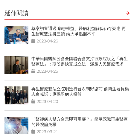
延伸閱讀
草案初審通過 病患權益、醫病利益關係仍存疑慮 再
生醫療雙法拚三讀 兩大爭點擺不平
2023-04-26
中華民國醫師公會全國聯合會支持行政院版之「再生
醫療法」：期盼盡快完成立法，滿足人民醫療需求
2023-04-25
再生醫療雙法立院明進行首次朝野協商 前衛生署長楊
志良喊話：應保證病人權益
2023-04-20
「醫師病人雙方合意即可用藥？」簡單認識再生醫療
的醫院豁免權
2023-03-21