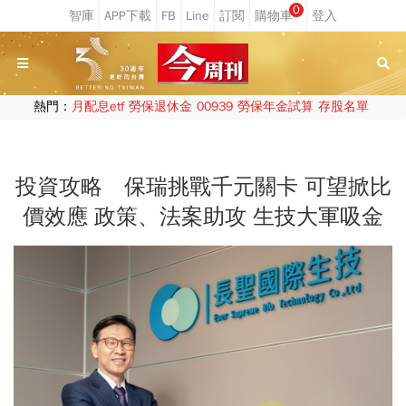
0
熱門：
月配息etf
勞保退休金
00939
勞保年金試算
存股名單
投資攻略 保瑞挑戰千元關卡 可望掀比
價效應 政策、法案助攻 生技大軍吸金