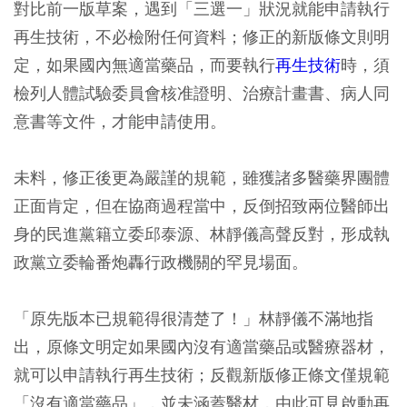
對比前一版草案，遇到「三選一」狀況就能申請執行
再生技術，不必檢附任何資料；修正的新版條文則明
定，如果國內無適當藥品，而要執行
再生技術
時，須
檢列人體試驗委員會核准證明、治療計畫書、病人同
意書等文件，才能申請使用。
未料，修正後更為嚴謹的規範，雖獲諸多醫藥界團體
正面肯定，但在協商過程當中，反倒招致兩位醫師出
身的民進黨籍立委邱泰源、林靜儀高聲反對，形成執
政黨立委輪番炮轟行政機關的罕見場面。
「原先版本已規範得很清楚了！」林靜儀不滿地指
出，原條文明定如果國內沒有適當藥品或醫療器材，
就可以申請執行再生技術；反觀新版修正條文僅規範
「沒有適當藥品」，並未涵蓋醫材，由此可見啟動再