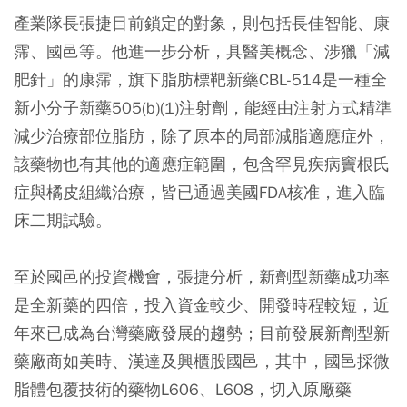
產業隊長張捷目前鎖定的對象，則包括長佳智能、康
霈、國邑等。他進一步分析，具醫美概念、涉獵「減
肥針」的康霈，旗下脂肪標靶新藥CBL-514是一種全
新小分子新藥505(b)(1)注射劑，能經由注射方式精準
減少治療部位脂肪，除了原本的局部減脂適應症外，
該藥物也有其他的適應症範圍，包含罕見疾病竇根氏
症與橘皮組織治療，皆已通過美國FDA核准，進入臨
床二期試驗。
至於國邑的投資機會，張捷分析，新劑型新藥成功率
是全新藥的四倍，投入資金較少、開發時程較短，近
年來已成為台灣藥廠發展的趨勢；目前發展新劑型新
藥廠商如美時、漢達及興櫃股國邑，其中，國邑採微
脂體包覆技術的藥物L606、L608，切入原廠藥