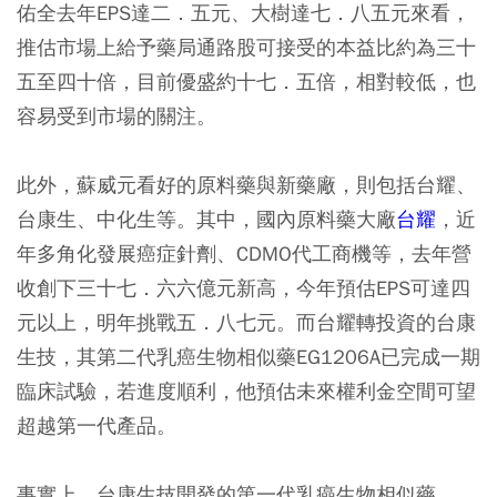
佑全去年EPS達二．五元、大樹達七．八五元來看，
推估市場上給予藥局通路股可接受的本益比約為三十
五至四十倍，目前優盛約十七．五倍，相對較低，也
容易受到市場的關注。
此外，蘇威元看好的原料藥與新藥廠，則包括台耀、
台康生、中化生等。其中，國內原料藥大廠
台耀
，近
年多角化發展癌症針劑、CDMO代工商機等，去年營
收創下三十七．六六億元新高，今年預估EPS可達四
元以上，明年挑戰五．八七元。而台耀轉投資的台康
生技，其第二代乳癌生物相似藥EG1206A已完成一期
臨床試驗，若進度順利，他預估未來權利金空間可望
超越第一代產品。
事實上，台康生技開發的第一代乳癌生物相似藥