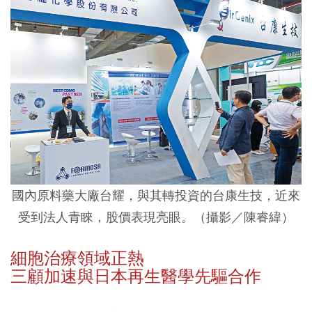
國內原料藥大廠台耀，與其轉投資的台康生技，近來
受到法人青睞，股價表現亮眼。（攝影／陳睿緯）
細胞治療領域正熱
三顧加速與日本再生醫學先驅合作