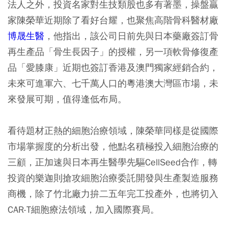
法人之外，投資名家對生技類股也多有著墨，操盤贏
家陳榮華近期除了看好台耀，也聚焦高階骨科醫材廠
博晟生醫
，他指出，該公司日前先與日本藥廠簽訂骨
再生產品「骨生長因子」的授權，另一項軟骨修復產
品「愛膝康」近期也簽訂香港及澳門獨家經銷合約，
未來可進軍六、七千萬人口的粵港澳大灣區市場，未
來發展可期，值得逢低布局。
看待題材正熱的細胞治療領域，陳榮華同樣是從國際
市場掌握度的分析出發，他點名積極投入細胞治療的
三顧，正加速與日本再生醫學先驅CellSeed合作，轉
投資的樂迦則搶攻細胞治療委託開發與生產製造服務
商機，除了竹北廠力拚二五年完工投產外，也將切入
CAR-T細胞療法領域，加入國際賽局。