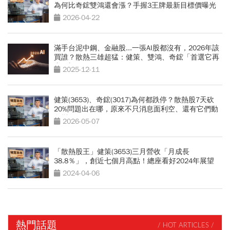
為何比奇鋐雙鴻還會漲？手握3王牌最新目標價曝光
2026-04-22
滿手台泥中鋼、金融股...一張AI股都沒有，2026年該
買誰？散熱三雄超猛：健策、雙鴻、奇鋐「首選它再
賺6成」
2025-12-11
健策(3653)、奇鋐(3017)為何都跌停？散熱股7天砍
20%問題出在哪，原來不只消息面利空、還有它們動
向變了
2026-05-07
「散熱股王」健策(3653)三月營收「月成長
38.8％」，創近七個月高點！總座看好2024年展望
2024-04-06
熱門話題
/ HOT ARTICLES /