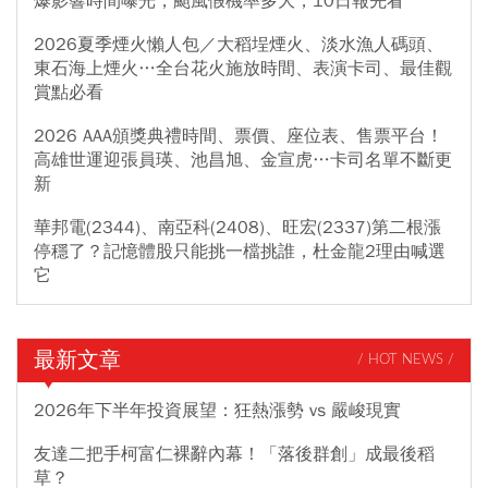
爆影響時間曝光，颱風假機率多大，10日報先看
2026夏季煙火懶人包／大稻埕煙火、淡水漁人碼頭、
東石海上煙火…全台花火施放時間、表演卡司、最佳觀
賞點必看
2026 AAA頒獎典禮時間、票價、座位表、售票平台！
高雄世運迎張員瑛、池昌旭、金宣虎…卡司名單不斷更
新
華邦電(2344)、南亞科(2408)、旺宏(2337)第二根漲
停穩了？記憶體股只能挑一檔挑誰，杜金龍2理由喊選
它
最新文章
/ HOT NEWS /
2026年下半年投資展望：狂熱漲勢 vs 嚴峻現實
友達二把手柯富仁裸辭內幕！「落後群創」成最後稻
草？