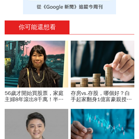
你可能還想看
56歲才開始買股票，家庭
存房vs.存股，哪個好？白
主婦8年滾出8千萬！半年
手起家翻身1億富豪親授：
暴賺5成、卻在股災「輝達
我認識的有錢人100%都靠
殺在最低點」...她靠3個心
「它」致富
法翻身