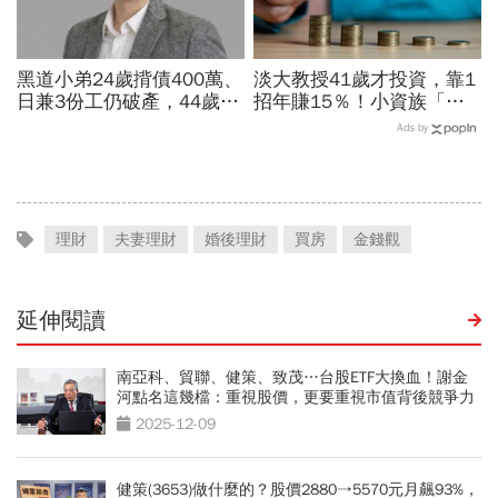
黑道小弟24歲揹債400萬、
淡大教授41歲才投資，靠1
日兼3份工仍破產，44歲翻
招年賺15％！小資族「勝
身財務自由！「買台積電、
率最高」ETF配置法公開：
Ads by
房地產才穩」4招逆襲心法
0050搭配這1種「越簡單越
曝光
好賺」
理財
夫妻理財
婚後理財
買房
金錢觀
延伸閱讀
南亞科、貿聯、健策、致茂…台股ETF大換血！謝金
河點名這幾檔：重視股價，更要重視市值背後競爭力
2025-12-09
健策(3653)做什麼的？股價2880→5570元月飆93%，