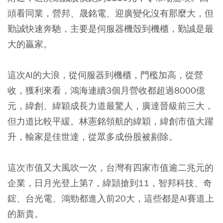
頭看同業，營邦
、
晟銘電
、
迎廣變化沒有那麼大，但
勤誠快速奔馳，主要是伺服器機殼到機櫃，勤誠是最
大的贏家。
這次AI的大浪，從伺服器到機櫃，門檻加高，從營
收，獲利來看，鴻海連續3個月營收都超過8000億
元，緯創、緯穎成長力道最驚人，廣達晉級前三大，
但力道比較平緩。林憲銘領航的緯穎，緯創市值大躍
升，輸家是佳世達，從眾多成份股被剔除。
這次市值又大風吹一次，台灣有四家市值逾二兆元的
企業，日月光登上第7，緯頴搶到11，智邦科技、奇
鋐、台光電、鴻勁都進入前20大，這些都是AI賽道上
的新貴。