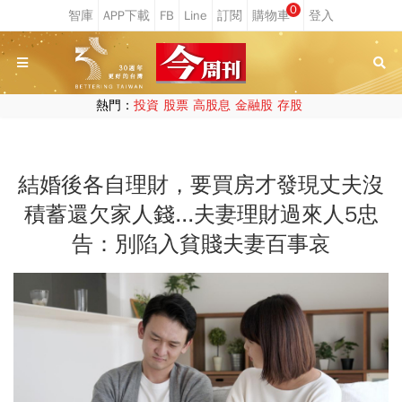
0
熱門：
投資
股票
高股息
金融股
存股
結婚後各自理財，要買房才發現丈夫沒
積蓄還欠家人錢...夫妻理財過來人5忠
告：別陷入貧賤夫妻百事哀