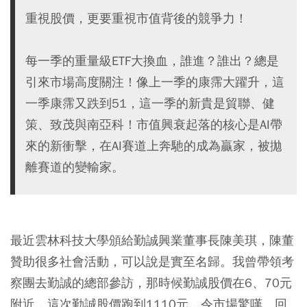
重視股價，更要重視市值背後的競爭力！
每一季的重量級ETF大換血，誰進？誰出？總是
引來市場高度關注！像上一季的康霈大躍升，這
一季康霈又跌到51，這一季的新貴是貿聯、健
策、致茂與南亞科！市值興衰起落的核心是AI帶
來的新衝擊，在AI賽道上奔馳的成為贏家，被拋
離賽道的變輸家。
最近雲林科技大學頒給勤誠興業董事長陳美琪，陳董
贊助很多社會活動，可以說是實至名歸。我曾帶領考
察團去勤誠的總部參訪，那時候勤誠股價在6
、
70元
附近，這次勤誠股價跑到1110元，令市場驚嘆。回