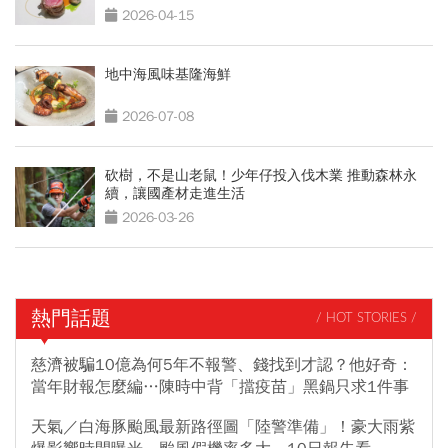
2026-04-15
地中海風味基隆海鮮
2026-07-08
砍樹，不是山老鼠！少年仔投入伐木業 推動森林永
續，讓國產材走進生活
2026-03-26
熱門話題
/ HOT STORIES /
慈濟被騙10億為何5年不報警、錢找到才認？他好奇：
當年財報怎麼編…陳時中背「擋疫苗」黑鍋只求1件事
天氣／白海豚颱風最新路徑圖「陸警準備」！豪大雨紫