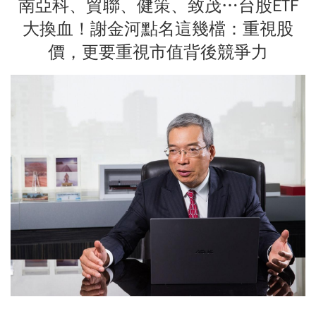
南亞科、貿聯、健策、致茂…台股ETF
大換血！謝金河點名這幾檔：重視股
價，更要重視市值背後競爭力