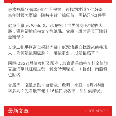
慈濟被騙10億為何5年不報警、錢找到才認？他好奇：
當年財報怎麼編…陳時中背「擋疫苗」黑鍋只求1件事
健身工廠 vs World Gym大解密！世界健身-KY營收大
勝，獲利卻輸給柏文？教練課、會籍…誰才是真正賺錢
金雞母？
友達二把手柯富仁裸辭內幕！彭双浪親自找回來的接班
人，為何最後撕破臉？「落後群創」成最後稻草？
國巨(2327)股價腰斬又漲停，該賣還是續抱？杜金龍預
言重演華城狂飆走勢「解套時間曝光」！群創、南亞科
也點名
台股周一漲還是跌？台積電、欣興、南亞…8月V轉機
率多高？先看股市老手16檔口袋名單「甜甜價浮現」
最新文章
/ HOT NEWS /