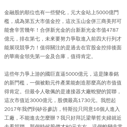
金融股的順位也有一些變化，元大金站上5000億門
檻，成為第五大市值金控，這次玉山金併三商美邦可
能會辛苦幾年！合併新光金的台新新光金市值4787
億元，排在第七，未來要努力爭取進入前四大行列才
能展現競爭力！值得關注的是過去在官股金控排後面
的華南金領先第一金及合庫，值得肯定。
這些年力爭上游的國巨直逼5000億元，這是陳泰銘
的新門檻，一個被動元件產業能創造那麼高的市值值
得肯定。但最令人敬佩的是連接器大廠蛻變的貿聯，
這次市值近3000億元，股價最高1730元。我想起
2017年我們到矽谷參訪，特斯拉只同意16個人進入
工廠，不能進去怎麼辦？我只好拜託梁華哲夫婦就近
去看貿聯，那個時候股價才80元左右，這個蛻變非常