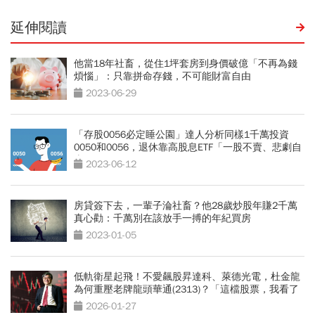
延伸閱讀
他當18年社畜，從住1坪套房到身價破億「不再為錢
煩惱」：只靠拼命存錢，不可能財富自由
2023-06-29
「存股0056必定睡公園」達人分析同樣1千萬投資
0050和0056，退休靠高股息ETF「一股不賣、悲劇自
來」
2023-06-12
房貸簽下去，一輩子淪社畜？他28歲炒股年賺2千萬
真心勸：千萬別在該放手一搏的年紀買房
2023-01-05
低軌衛星起飛！不愛飆股昇達科、萊德光電，杜金龍
為何重壓老牌龍頭華通(2313)？「這檔股票，我看了
30年」
2026-01-27