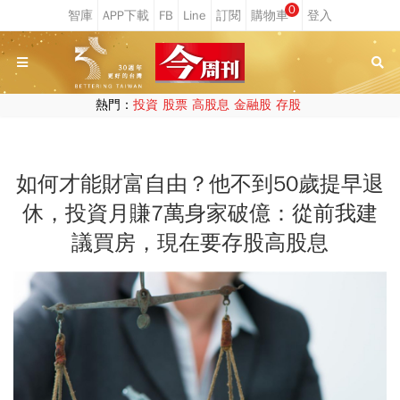
0
熱門：
投資
股票
高股息
金融股
存股
如何才能財富自由？他不到50歲提早退
休，投資月賺7萬身家破億：從前我建
議買房，現在要存股高股息