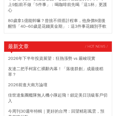
上9點前不做「5件事」：喝咖啡前先喝「這1杯」更護
心
80歲拿1億能幹嘛？曾捨不得搭計程車，他身價8億後
醒悟「40~60歲是花錢黃金期」：這3件事花錢別手軟
最新文章
/ HOT NEWS /
2026年下半年投資展望：狂熱漲勢 vs 嚴峻現實
友達二把手柯富仁裸辭內幕！「落後群創」成最後稻
草？
2026前進大南方論壇
佳世達集團艦隊無人機小隊起飛！鎖定美日頂級客戶切
入
今周刊30週年特輯｜更好的台灣：回望精彩風雲，預