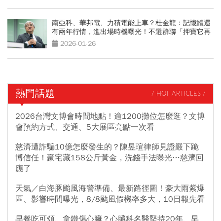
南亞科、華邦電、力積電能上車？杜金龍：記憶體還
有兩年行情，進出場時機曝光！不選群聯「押寶它再
漲50元」
2026-01-26
熱門話題
/ HOT ARTICLES /
2026台灣文博會時間地點！逾1200攤位怎麼逛？文博
會預約方式、交通、5大展區亮點一次看
慈濟遭詐騙10億怎麼發生的？陳昱瑄律師見證嚴下跪
博信任！豪宅藏158公斤黃金，洗錢手法曝光…慈濟回
應了
天氣／白海豚颱風海警準備、最新路徑圖！豪大雨紫爆
區、影響時間曝光，8/8颱風假機率多大，10日報先看
早餐吃可頌、拿鐵傷心臟？心臟科名醫堅持20年、早