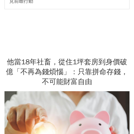
見前瞻行動
他當18年社畜，從住1坪套房到身價破
億「不再為錢煩惱」：只靠拼命存錢，
不可能財富自由