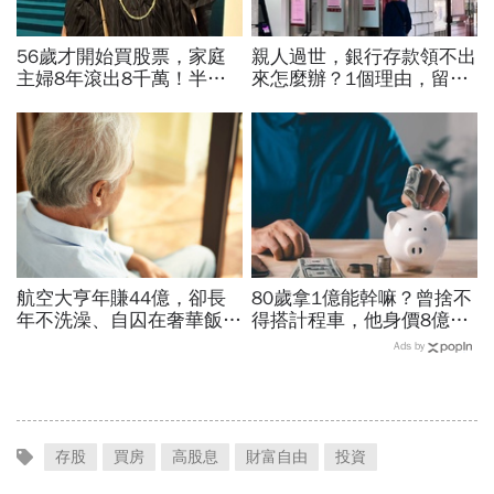
56歲才開始買股票，家庭
親人過世，銀行存款領不出
主婦8年滾出8千萬！半年
來怎麼辦？1個理由，留現
暴賺5成、卻在股災「輝達
金比房子更容易卡死！遺產
殺在最低點」...她靠3個心
繼承3大重點一次看
法翻身
航空大亨年賺44億，卻長
80歲拿1億能幹嘛？曾捨不
年不洗澡、自囚在奢華飯
得搭計程車，他身價8億後
店...當年地球上最有錢的
醒悟「40~60歲是花錢黃金
Ads by
人，為何晚年活成一場悲
期」：這3件事花錢別手軟
劇？
存股
買房
高股息
財富自由
投資