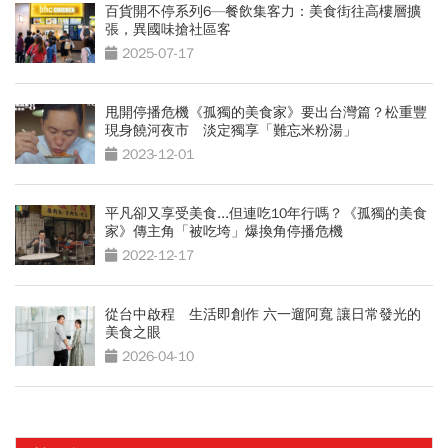
百貨開不停系列6—餐飲集客力：美食街往高樓層擴
張，異國味搶社區客
2025-07-17
甩開停播危機《孤獨的美食家》要出台灣篇？松重豐
現身饒河夜市 淡定獨享「難忘米粉湯」
2023-12-01
平凡卻又享受美食...但連吃10年行嗎？《孤獨的美食
家》傳主角「被吃垮」爆換角停播危機
2022-12-17
從台中啟程 生活即創作 六一遛阿寬 讓日常發光的
美食之眼
2026-04-10