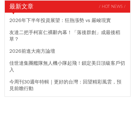
最新文章
/ HOT NEWS /
2026年下半年投資展望：狂熱漲勢 vs 嚴峻現實
友達二把手柯富仁裸辭內幕！「落後群創」成最後稻
草？
2026前進大南方論壇
佳世達集團艦隊無人機小隊起飛！鎖定美日頂級客戶切
入
今周刊30週年特輯｜更好的台灣：回望精彩風雲，預
見前瞻行動