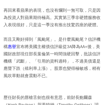
再回來看蘋果的表現，也沒有爛到一無可取，只是因
為投資人對蘋果期待極高。其實第三季非硬體服務收
入表現很好，只是這一季沒有推出技驚四座的硬體。
而且又剛好掃到「風颱尾」。是什麼風颱尾？信評機
構
惠譽
宣布將美國主權債信評級從3A降為AA+後，美
國財政部現任部長葉倫第一時間強硬回擊，批該信評
機構「武斷」、「引用的資料過時」，不過美債還是
應聲下跌（殖利率上漲）。股票也變得極敏感，稍有
風吹草動就會震動不已。
歷任財長的唇槍舌劍也很有意思，前財長鮑爾森
（Hank Paulson）與蓋特納（Timothy Geithner）認