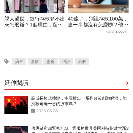
親人過世，銀行存款領不出
40歲了，別說存款100萬，
來怎麼辦？1個理由，留現
連一半都沒有怎麼辦？他5
金比房子更容易卡死！遺產
年從零存到500萬：「無痛
Ads by
繼承3大重點一次看
存錢法」脫離月光族
蘋果
微軟
惠譽
信評
美股
延伸閱讀
高成長模式撞牆，中國推出一系列政策刺激經濟，能
挽救奄奄一息的股市嗎？
2023-08-08
供應鏈愈加緊密》AI、雲服務推升美國科技指數大漲3