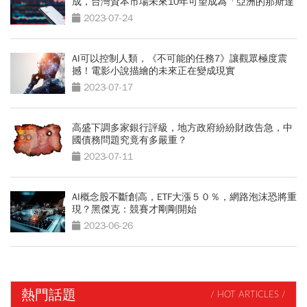
成，台灣資本市場未來10年可望成為「亞洲的那斯達
克」
2023-07-24
AI可以控制人類，《不可能的任務7》讓觀眾極度震
撼！電影小說描繪的未來正在變成現實
2023-07-17
高盛下調多家銀行評級，地方政府紛紛財政告急，中
國債務問題究竟有多嚴重？
2023-07-11
AI概念股不斷創高，ETF大漲５０％，網路泡沫恐將重
現？黑傑克：競賽才剛剛開始
2023-06-26
熱門話題
/ HOT ARTICLES /