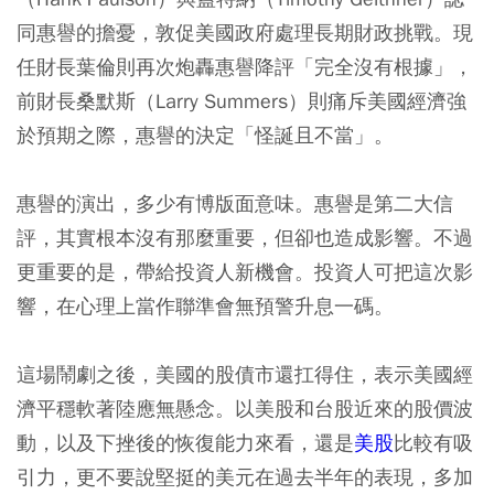
同惠譽的擔憂，敦促美國政府處理長期財政挑戰。現
任財長葉倫則再次炮轟惠譽降評「完全沒有根據」，
前財長桑默斯（Larry Summers）則痛斥美國經濟強
於預期之際，惠譽的決定「怪誕且不當」。
惠譽的演出，多少有博版面意味。惠譽是第二大信
評，其實根本沒有那麼重要，但卻也造成影響。不過
更重要的是，帶給投資人新機會。投資人可把這次影
響，在心理上當作聯準會無預警升息一碼。
這場鬧劇之後，美國的股債市還扛得住，表示美國經
濟平穩軟著陸應無懸念。以美股和台股近來的股價波
動，以及下挫後的恢復能力來看，還是
美股
比較有吸
引力，更不要說堅挺的美元在過去半年的表現，多加