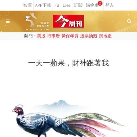
0
熱門：
美股
行事曆
勞保年資
股票抽籤
房地產
一天一蘋果，財神跟著我