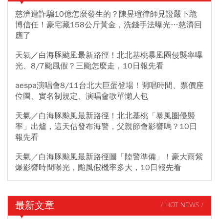
慈濟遭詐騙10億怎麼發生的？陳昱瑄律師見證嚴下跪
博信任！豪宅藏158公斤黃金，洗錢手法曝光…慈濟回
應了
天氣／白海豚颱風最新路徑！北北基桃暴風圈侵襲率曝
光、8/7颱風假？三颱怎麼走，10日報先看
aespa演唱會8/11台北大巨蛋登場！開唱時間、票價座
位圖、實名制規定、演唱會歌單懶人包
天氣／白海豚颱風最新路徑！北北基桃「暴風圈侵襲
率」出爐，這天估發布海警，父親節會影響嗎？10日
報先看
天氣／白海豚颱風最新路徑圖「陸警準備」！豪大雨紫
爆影響時間曝光，颱風假機率多大，10日報先看
最新文章
/ HOT NEWS /