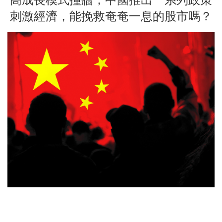
刺激經濟，能挽救奄奄一息的股市嗎？