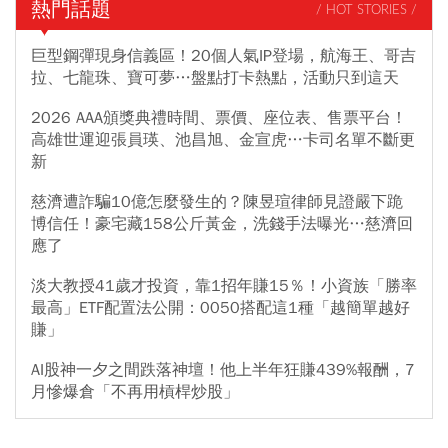
熱門話題
/ HOT STORIES /
巨型鋼彈現身信義區！20個人氣IP登場，航海王、哥吉
拉、七龍珠、寶可夢…盤點打卡熱點，活動只到這天
2026 AAA頒獎典禮時間、票價、座位表、售票平台！
高雄世運迎張員瑛、池昌旭、金宣虎…卡司名單不斷更
新
慈濟遭詐騙10億怎麼發生的？陳昱瑄律師見證嚴下跪
博信任！豪宅藏158公斤黃金，洗錢手法曝光…慈濟回
應了
淡大教授41歲才投資，靠1招年賺15％！小資族「勝率
最高」ETF配置法公開：0050搭配這1種「越簡單越好
賺」
AI股神一夕之間跌落神壇！他上半年狂賺439%報酬，7
月慘爆倉「不再用槓桿炒股」