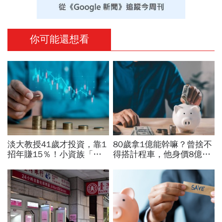
你可能還想看
淡大教授41歲才投資，靠1
80歲拿1億能幹嘛？曾捨不
招年賺15％！小資族「勝
得搭計程車，他身價8億後
率最高」ETF配置法公開：
醒悟「40~60歲是花錢黃金
0050搭配這1種「越簡單越
期」：這3件事花錢別手軟
好賺」