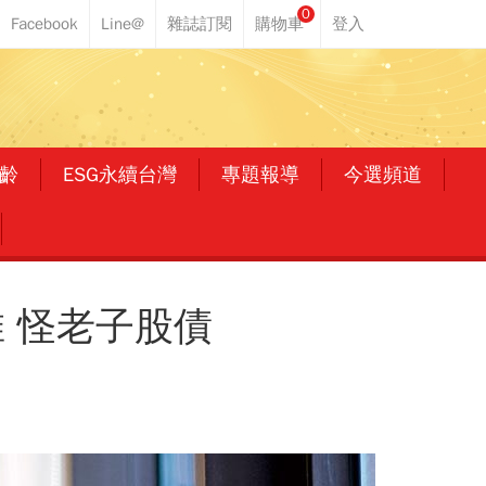
0
齡
ESG永續台灣
專題報導
今選頻道
 怪老子股債