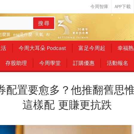
搜尋
怎麼算
esg是什麼
天氣
AI
生活
今周大耳朵 Podcast
富足今周起
幸福熟
存股助理
今周學堂
訂購優惠
活動報名
券配置要愈多？他推翻舊思惟
這樣配 更賺更抗跌