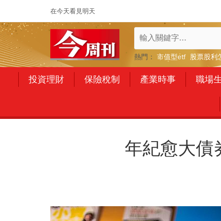
在今天看見明天
熱門：
市值型etf
股票股利
投資理財
保險稅制
產業時事
職場
年紀愈大債