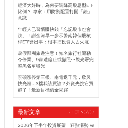
經濟大好時，為何要調降高股息型ETF
比例？ 專家：用防禦配置打開「錢」
意識
年輕人已習慣賺快錢「忘記股市也會
跌」！謝金河早一步示警南韓個股槓
桿ETF會出事：根本把投資人丟火坑
暑假跟團旅遊注意！知名旅行社遭勒
令停業、9家遭廢止或撤照…觀光署完
整黑名單曝光
景碩漲停第三根、南電返千元，欣興
快亮燈...3檔我該買誰？外資先挑它買
超了！最新目標價全揭露
最新文章
/ HOT NEWS /
2026年下半年投資展望：狂熱漲勢 vs