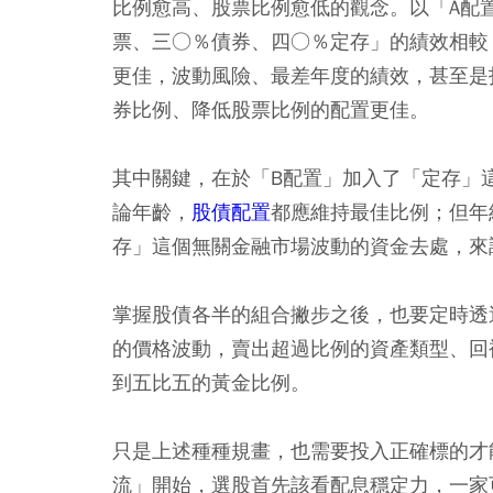
比例愈高、股票比例愈低的觀念。以「A配
票、三○％債券、四○％定存」的績效相較
更佳，波動風險、最差年度的績效，甚至是
券比例、降低股票比例的配置更佳。
其中關鍵，在於「B配置」加入了「定存」
論年齡，
股債配置
都應維持最佳比例；但年
存」這個無關金融市場波動的資金去處，來
掌握股債各半的組合撇步之後，也要定時透
的價格波動，賣出超過比例的資產類型、回
到五比五的黃金比例。
只是上述種種規畫，也需要投入正確標的才
流」開始，選股首先該看配息穩定力，一家