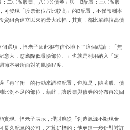
置：二○％股票、八○％債券」與「B配置：三○％股
，可發現「股票部位占比較高」的B配置，不僅報酬率
投資組合建立以來的最大跌幅，其實，都比單純拉高債
這個選項，怪老子因此很有信心地下了這個結論：「無
紀愈大，愈應降低曝險部位。」也就是利用納入「定
調節本身所面對的風險程度。
過「再平衡」的行動來調整配置，也就是，隨著股、債
補比例不足的部位，藉此，讓股票與債券的分布再次回
能實現。怪老子表示，理財應從「創造源源不斷現金
可長久配息的公司，才算好標的；他更進一步針對被許