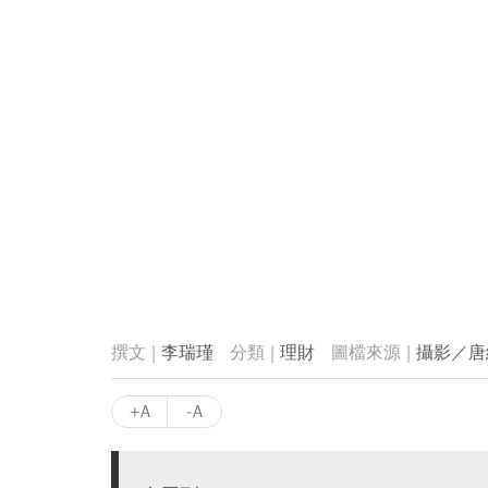
李瑞瑾
理財
攝影／唐
+A
-A