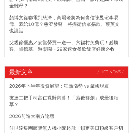
金雞母？
顏博文從聯電到慈濟，商場老將為何會信陳昱瑄李易
儒、豪給10億？慈濟發聲：將捍衛信眾捐款、蔡英文
也說話
父親節優惠／麥當勞買一送一、六福村免費玩！必勝
客、肯德基、遊樂園…29家速食餐飲飯店好康必收
最新文章
/ HOT NEWS /
2026年下半年投資展望：狂熱漲勢 vs 嚴峻現實
友達二把手柯富仁裸辭內幕！「落後群創」成最後稻
草？
2026前進大南方論壇
佳世達集團艦隊無人機小隊起飛！鎖定美日頂級客戶切