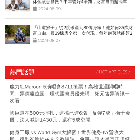
休金該怎麼做？中年管好4筆錢，財富自由超簡單
2024-08-09
「山道猴子」從2度破產到80億身家！他如何35歲財
富自由、買39棟房全都一次付現，每年躺著就能領2
億？
2024-08-07
熱門話題
/ HOT ARTICLES /
魔力紅Maroon 5演唱會8/11搶票！高雄世運開唱時
間、票價座位圖、理想國會員優先購、拓元售票資訊一
次看
國巨還在500元掙扎，這檔已連6漲「反彈7成」衝千金
股，法人喊到1430元，還有5成空間
健身工廠 vs World Gym大解密！世界健身-KY營收大
勝，獲利卻輸給柏文？教練課、會籍…誰才是真正賺錢