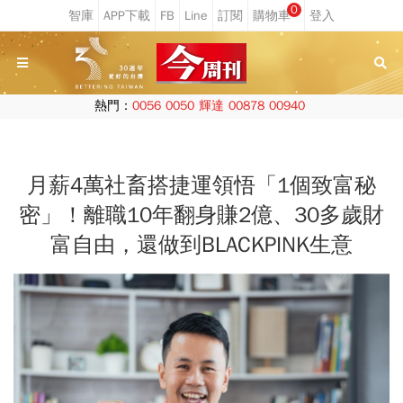
0
熱門：
0056
0050
輝達
00878
00940
月薪4萬社畜搭捷運領悟「1個致富秘
密」！離職10年翻身賺2億、30多歲財
富自由，還做到BLACKPINK生意