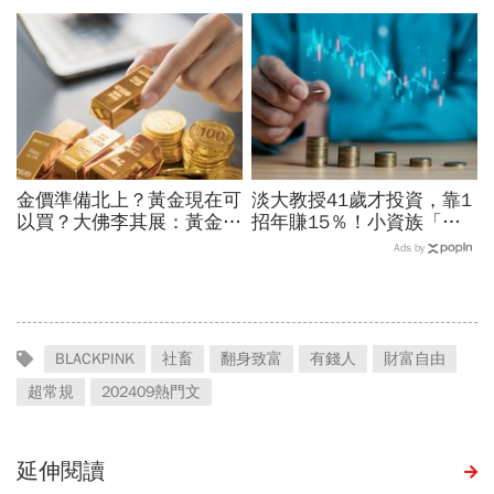
校、每月5萬學費掏空存
暴賺5成、卻在股災「輝達
款：賺再多都可能被三座大
殺在最低點」...她靠3個心
山壓垮
法翻身
金價準備北上？黃金現在可
淡大教授41歲才投資，靠1
以買？大佛李其展：黃金價
招年賺15％！小資族「勝
格摸到4300美元是好事！
率最高」ETF配置法公開：
Ads by
瑞銀3理由喊5000美元不遠
0050搭配這1種「越簡單越
了
好賺」
BLACKPINK
社畜
翻身致富
有錢人
財富自由
超常規
202409熱門文
延伸閱讀