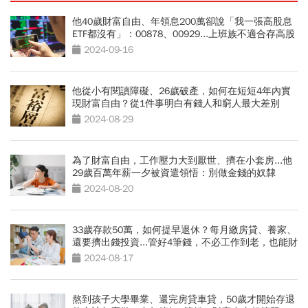
他40歲財富自由、年領息200萬卻說「我一張高股息
ETF都沒有」：00878、00929...上班族不適合存高股
息3個理由
2024-09-16
他從小有閱讀障礙、26歲破產，如何在短短4年內實
現財富自由？從1件事明白有錢人和窮人最大差別
2024-08-29
為了財富自由，工作壓力大到厭世、擠在小套房...他
29歲百萬年薪一夕被資遣領悟：別做金錢的奴隸
2024-08-20
33歲存款50萬，如何提早退休？每月繳房貸、養家、
還要擠出錢投資...管好4筆錢，不必工作到老，也能財
富自由
2024-08-17
熬到孩子大學畢業、還完房貸車貸，50歲才開始存退