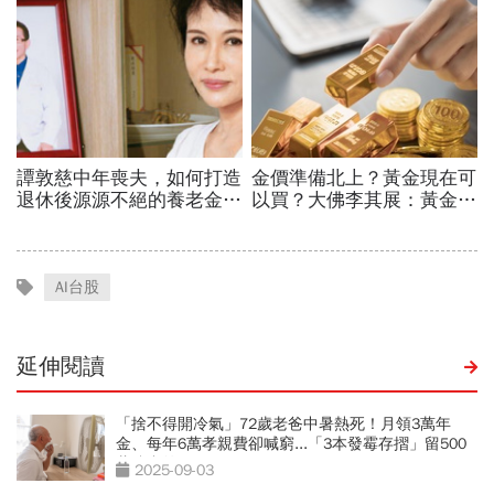
AI台股
延伸閱讀
「捨不得開冷氣」72歲老爸中暑熱死！月領3萬年
金、每年6萬孝親費卻喊窮...「3本發霉存摺」留500
萬遺產啟示
2025-09-03