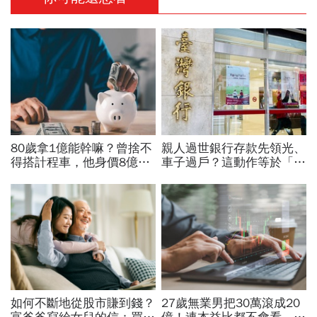
80歲拿1億能幹嘛？曾捨不
親人過世銀行存款先領光、
得搭計程車，他身價8億後
車子過戶？這動作等於「叫
醒悟「40~60歲是花錢黃金
國稅局來查」，踩3大地雷
期」：這3件事花錢別手軟
恐背官司！財產正確處理流
程
如何不斷地從股市賺到錢？
27歲無業男把30萬滾成20