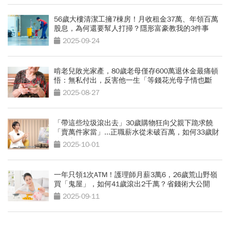
56歲大樓清潔工擁7棟房！月收租金37萬、年領百萬
股息，為何還要幫人打掃？隱形富豪教我的3件事
2025-09-24
啃老兒敗光家產，80歲老母僅存600萬退休金最痛頓
悟：無私付出，反害他一生「等錢花光母子情也斷
了」
2025-08-27
「帶這些垃圾滾出去」30歲購物狂向父親下跪求饒
「賣萬件家當」...正職薪水從未破百萬，如何33歲財
務自由？
2025-10-01
一年只領1次ATM！護理師月薪3萬6，26歲荒山野嶺
買「鬼屋」，如何41歲滾出2千萬？省錢術大公開
2025-09-11