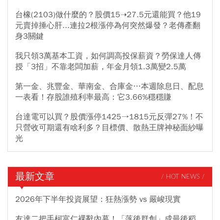
台橡(2103)做什麼的？股價15➝27.5元還能買？他19
元賣掉捶心肝...連拉2根漲停為何突然爆發？老傳產翻
身3關鍵
我只領3萬基本工資，如何調高投保薪資？勞保達人傳
授「3招」不靠老闆加薪，年金月領1.3萬變2.5萬
第一金、兆豐金、華南金、合庫金…本週除息日、配息
一表看！存股誰殖利率最高：它3.66%穩穩賺
台達電可以買？股價漲停1425→1815元反彈27%！不
只營收可期還有啥利多？目標價、散熱王牌神秘面紗曝
光
最新文章
/ HOT NEWS /
2026年下半年投資展望：狂熱漲勢 vs 嚴峻現實
友達二把手柯富仁裸辭內幕！「落後群創」成最後稻