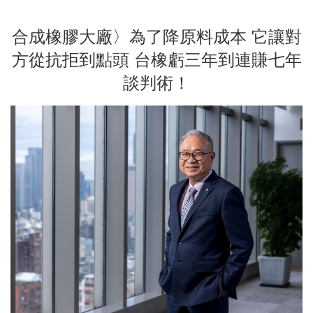
合成橡膠大廠〉為了降原料成本 它讓對
方從抗拒到點頭 台橡虧三年到連賺七年
談判術！