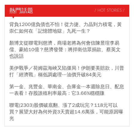
熱門話題
/ HOT STORIES /
背負1200億負債也不怕！從力捷、力晶到力積電，黃
崇仁如何在「記憶體地獄」九死一生？
顏博文從聯電到慈濟，商場老將為何會信陳昱瑄李易
儒、豪給10億？慈濟發聲：將捍衛信眾捐款、蔡英文
也說話
美伊戰爭／荷姆茲海峽又陷僵局！伊朗要美賠款，川普
打「經濟戰」稱低調處理…油價升破84美元
第一金、兆豐金、華南金、合庫金…本週除息日、配息
一表看！存股誰殖利率最高：它3.66%穩穩賺
聯電(2303)股價破底翻、漲了2成玩完？118元可以
買？展望大好為何外資3天賣超14.6萬張，可能原因曝
光