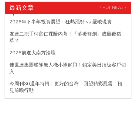
最新文章
/ HOT NEWS /
2026年下半年投資展望：狂熱漲勢 vs 嚴峻現實
友達二把手柯富仁裸辭內幕！「落後群創」成最後稻
草？
2026前進大南方論壇
佳世達集團艦隊無人機小隊起飛！鎖定美日頂級客戶切
入
今周刊30週年特輯｜更好的台灣：回望精彩風雲，預
見前瞻行動