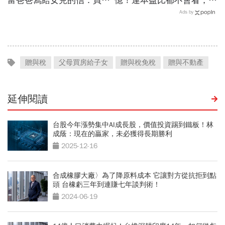
富爸爸寫給女兒的信：買股
億！連本益比都不會看，氣
票，一生不能踩的3條紅線
死一堆金融專家…財產5年
Ads by
翻1萬倍的秘訣「年輕又
窮」
贈與稅
父母買房給子女
贈與稅免稅
贈與不動產
延伸閱讀
台股今年漲勢集中AI成長股，價值投資踢到鐵板！林
成蔭：現在的贏家，未必獲得長期勝利
2025-12-16
合成橡膠大廠〉為了降原料成本 它讓對方從抗拒到點
頭 台橡虧三年到連賺七年談判術！
2024-06-19