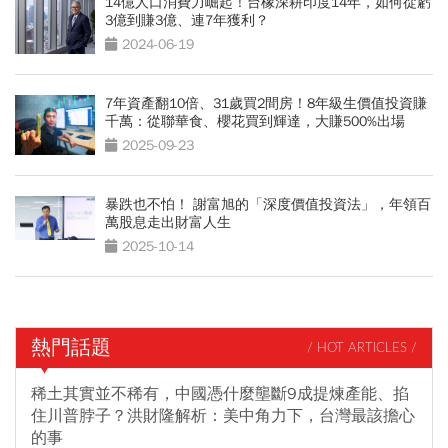
14億人口消費力崛起！台橡深耕印度14年，如何從虧
3億到賺3億、連7年獲利？
2024-06-19
7年資產翻10倍、31歲買2間房！8年級生價值投資賺
千萬：從聯華食、櫻花買到輝達，大賺500%出場
2025-09-23
暴跌也不怕！ 謝富旭的「深度價值投資法」，年領百
萬股息走出財富人生
2025-10-14
熱門話題
/ HOT ARTICLES /
稀土其實並不稀有，中國憑什麼壟斷9成提煉產能、掐
住川普脖子？洪財隆解析：美中角力下，台灣最該擔心
的事