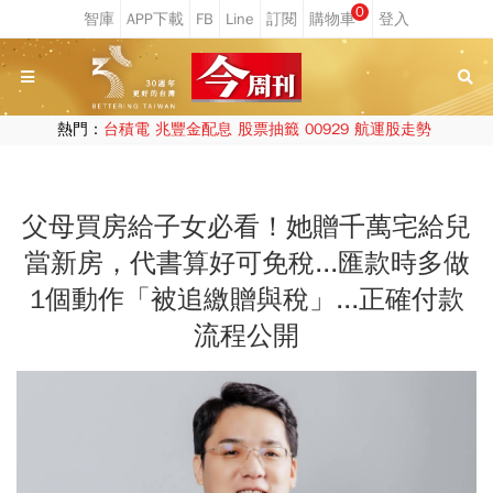
0
熱門：
台積電
兆豐金配息
股票抽籤
00929
航運股走勢
父母買房給子女必看！她贈千萬宅給兒
當新房，代書算好可免稅...匯款時多做
1個動作「被追繳贈與稅」...正確付款
流程公開