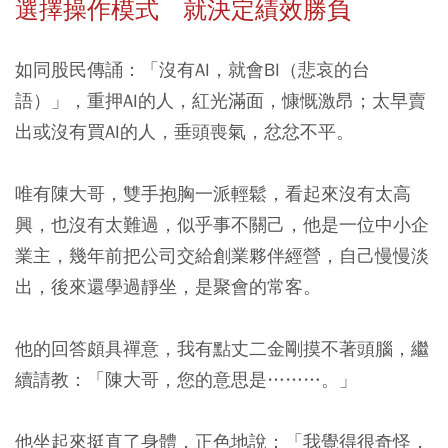
選擇操作模式 就決定績效勝負
如同股民傳誦：「沒有AI，就會BI（悲哀的台
語）」，重押AI的人，紅光滿面，慷慨激昂；太早賣
出或沒有買AI的人，垂頭喪氣，忿忿不平。
唯有陳大哥，雙手抱胸一派輕鬆，看起來沒有太高
興，也沒有太難過，似乎事不關己，他是一位中小企
業主，幾年前把公司交給創業夥伴經營，自己慢慢淡
出，後來還學過靜坐，是聚會的常客。
他的回答頗具禪意，我有點丈二金剛摸不著頭腦，繼
續請教：「陳大哥，您的意思是………。」
他坐起來挺直了身體，正色地說：「我覺得很奇怪，