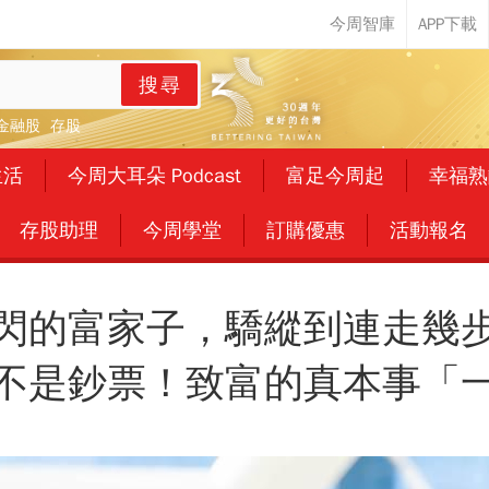
搜尋
金融股
存股
生活
今周大耳朵 Podcast
富足今周起
幸福熟
存股助理
今周學堂
訂購優惠
活動報名
閃的富家子，驕縱到連走幾
不是鈔票！致富的真本事「