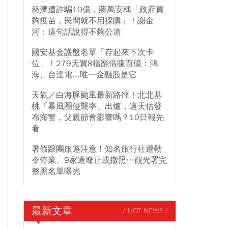
慈濟遭詐騙10億，蔣萬安稱「政府買
夠疫苗，民間就不用採購」！謝金
河：這句話說得不夠公道
國安基金護盤名單「存起來下次卡
位」！279天買8檔翻倍賺百億：鴻
海、台達電...唯一金融股是它
天氣／白海豚颱風最新路徑！北北基
桃「暴風圈侵襲率」出爐，這天估發
布海警，父親節會影響嗎？10日報先
看
暑假跟團旅遊注意！知名旅行社遭勒
令停業、9家遭廢止或撤照…觀光署完
整黑名單曝光
最新文章
/ HOT NEWS /