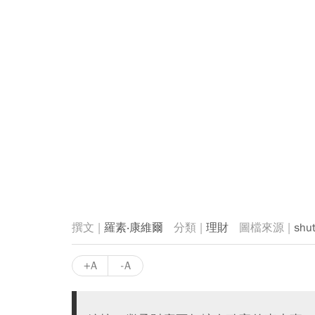
羅素‧康維爾
理財
shut
+A
-A