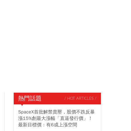
熱門話題
/ HOT ARTICLES /
SpaceX首批解禁賣壓，股價不跌反暴
漲15%創最大漲幅「直逼發行價」！
最新目標價：有6成上漲空間