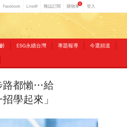
0
齡
ESG永續台灣
專題報導
今選頻道
步路都懶…給
一招學起來」