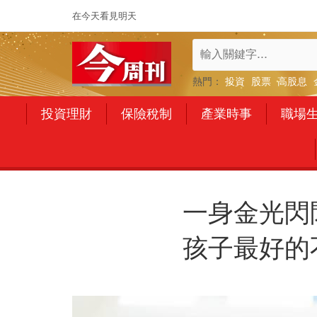
在今天看見明天
熱門：
投資
股票
高股息
投資理財
保險稅制
產業時事
職場
一身金光閃
孩子最好的