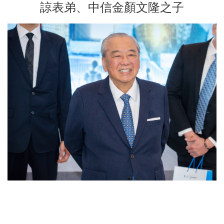
諒表弟、中信金顏文隆之子