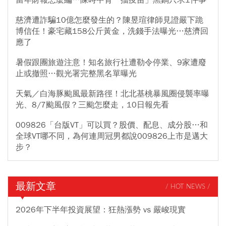
當年財報怎麼編…陳時中背「擋疫苗」黑鍋只求1件事
慈濟遭詐騙10億怎麼發生的？陳昱瑄律師見證嚴下跪
博信任！豪宅藏158公斤黃金，洗錢手法曝光…慈濟回
應了
暑假跟團旅遊注意！知名旅行社遭勒令停業、9家遭廢
止或撤照…觀光署完整黑名單曝光
天氣／白海豚颱風最新路徑！北北基桃暴風圈侵襲率曝
光、8/7颱風假？三颱怎麼走，10日報先看
009826「台版VT」可以買？股價、配息、成分股…和
全球VT哪不同，為何連周冠男都說009826上市是邁大
步？
最新文章
/ HOT NEWS /
2026年下半年投資展望：狂熱漲勢 vs 嚴峻現實