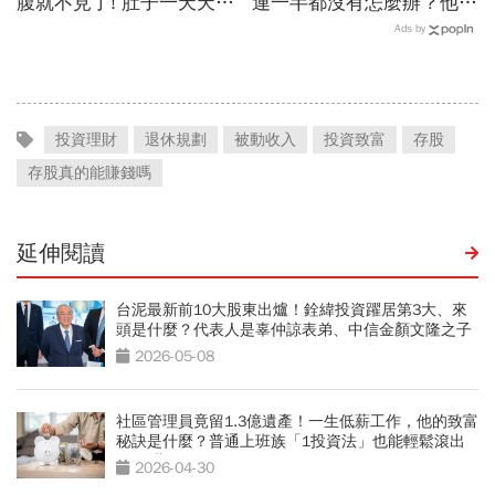
腹就不見了! 肚子一天天變
連一半都沒有怎麼辦？他5
小！
年從零存到500萬：「無痛
Ads by
存錢法」脫離月光族
投資理財
退休規劃
被動收入
投資致富
存股
存股真的能賺錢嗎
延伸閱讀
台泥最新前10大股東出爐！銓緯投資躍居第3大、來
頭是什麼？代表人是辜仲諒表弟、中信金顏文隆之子
2026-05-08
社區管理員竟留1.3億遺產！一生低薪工作，他的致富
秘訣是什麼？普通上班族「1投資法」也能輕鬆滾出
4800萬
2026-04-30