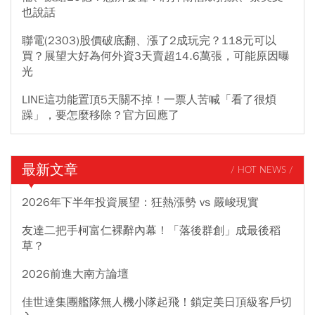
也說話
聯電(2303)股價破底翻、漲了2成玩完？118元可以
買？展望大好為何外資3天賣超14.6萬張，可能原因曝
光
LINE這功能置頂5天關不掉！一票人苦喊「看了很煩
躁」，要怎麼移除？官方回應了
最新文章
/ HOT NEWS /
2026年下半年投資展望：狂熱漲勢 vs 嚴峻現實
友達二把手柯富仁裸辭內幕！「落後群創」成最後稻
草？
2026前進大南方論壇
佳世達集團艦隊無人機小隊起飛！鎖定美日頂級客戶切