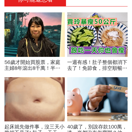
PR
56歲才開始買股票，家庭
一週有感！肚子整個都消下
主婦8年滾出8千萬！半年
去了！免節食，排空順暢就
暴賺5成、卻在股災「輝達
夠
殺在最低點」...她靠3個心
PR
法翻身
起床就先做件事，沒三天小
40歲了，別說存款100萬，