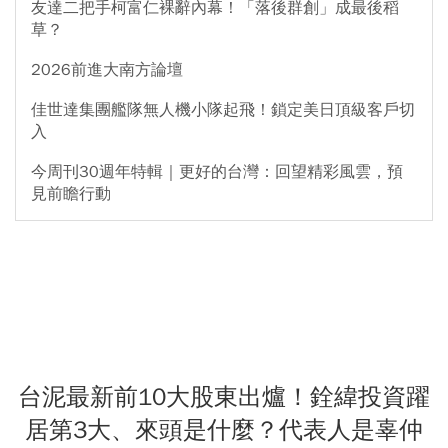
友達二把手柯富仁裸辭內幕！「落後群創」成最後稻
草？
2026前進大南方論壇
佳世達集團艦隊無人機小隊起飛！鎖定美日頂級客戶切
入
今周刊30週年特輯｜更好的台灣：回望精彩風雲，預
見前瞻行動
台泥最新前10大股東出爐！銓緯投資躍
居第3大、來頭是什麼？代表人是辜仲