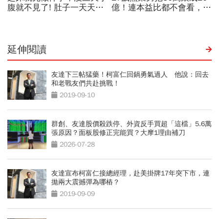
延伸閱讀
友達下三帖猛藥！柯富仁回鍋勇氣過人 他說：回去
和老戰友們共赴挑戰！
2019-09-10
群創、友達股價殺跌停、外資反手買超「這檔」5.6萬
張原因？面板股修正完能買？大摩1理由補刀
2026-07-28
友達宣布柯富仁接總經理，赴美掛牌17年突下市，連
拋兩大震撼彈為哪樁？
2019-09-09