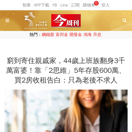
0
熱門：
鋼鐵股
富邦金
開發金
鴻海
升息
窮到寄住親戚家，44歲上班族翻身3千
萬富婆！靠「2思維」5年存股600萬、
買2房收租告白：只為老後不求人