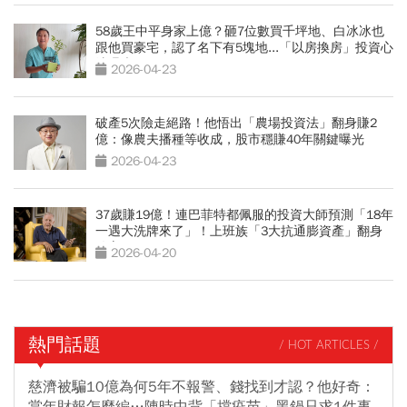
58歲王中平身家上億？砸7位數買千坪地、白冰冰也
跟他買豪宅，認了名下有5塊地...「以房換房」投資心
法曝光
2026-04-23
破產5次險走絕路！他悟出「農場投資法」翻身賺2
億：像農夫播種等收成，股市穩賺40年關鍵曝光
2026-04-23
37歲賺19億！連巴菲特都佩服的投資大師預測「18年
一遇大洗牌來了」！上班族「3大抗通膨資產」翻身
致富
2026-04-20
熱門話題
/ HOT ARTICLES /
慈濟被騙10億為何5年不報警、錢找到才認？他好奇：