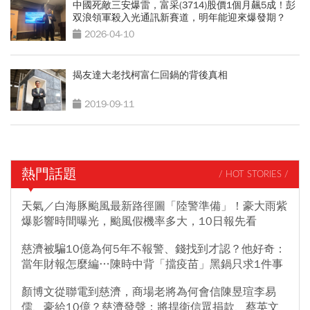
中國死敵三安爆雷，富采(3714)股價1個月飆5成！彭
双浪領軍殺入光通訊新賽道，明年能迎來爆發期？
2026-04-10
揭友達大老找柯富仁回鍋的背後真相
2019-09-11
熱門話題
/ HOT STORIES /
天氣／白海豚颱風最新路徑圖「陸警準備」！豪大雨紫
爆影響時間曝光，颱風假機率多大，10日報先看
慈濟被騙10億為何5年不報警、錢找到才認？他好奇：
當年財報怎麼編…陳時中背「擋疫苗」黑鍋只求1件事
顏博文從聯電到慈濟，商場老將為何會信陳昱瑄李易
儒、豪給10億？慈濟發聲：將捍衛信眾捐款、蔡英文