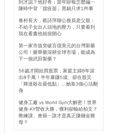
到才認？他好奇：當年財報怎麼編…
陳時中背「擋疫苗」黑鍋只求1件事
眷村長大，蔡詩萍聊公務員老父親：
不給子女出人頭地的壓力，只要看到
我在看書他就很開心
第一家市值突破百億美元的台灣新藥
公司！藥華藥深耕全球市場，能成為
下一個武田製藥？
56歲才開始買股票，家庭主婦8年滾
出8千萬！半年暴賺5成、卻在股災
「輝達殺在最低點」...她靠3個心法翻
身
健身工廠 vs World Gym大解密！世界
健身-KY營收大勝，獲利卻輸給柏文？
教練課、會籍…誰才是真正賺錢金雞
母？