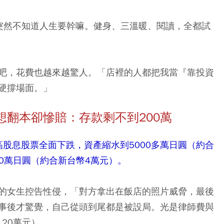
突然不知道人生要幹嘛。健身、三溫暖、閱讀，全都試
吧，花費也越來越驚人。「店裡的人都把我當『靠投資
硬撐場面。」
翻本卻慘賠：存款剩不到200
萬
高股息股票全面下跌，資產縮水到5000多萬日圓（約合
20萬日圓（約合新台幣4萬元）。
的女生控告性侵，「對方拿出在飯店的照片威脅，最後
事後才驚覺，自己從頭到尾都是被設局。光是律師費與
20萬元）。