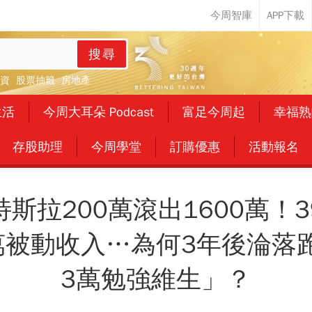
搜尋
資
股票抽籤
房地產
生活
今周大耳朵 Podcast
富足今周起
幸福熟
存股助理
今周學堂
訂購優惠
活動報名
斯拉200萬滾出1600萬！
萬被動收入…為何3年後淪落
3萬勉強維生」？