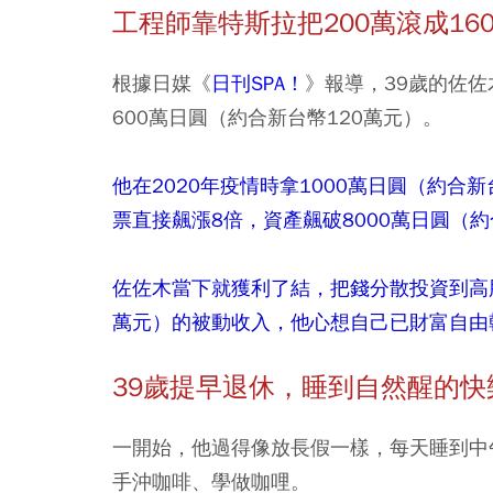
工程師靠特斯拉把200
萬滾成160
根據日媒《
日刊SPA！
》報導，39歲的佐佐
600萬日圓（約合新台幣120萬元）。
他在2020年疫情時拿1000萬日圓（約合
票直接飆漲8倍，資產飆破8000萬日圓（約
佐佐木當下就獲利了結，把錢分散投資到高股
萬元）的被動收入，他心想自己已財富自由幹
39
歲提早退休，睡到自然醒的快
一開始，他過得像放長假一樣，每天睡到中
手沖咖啡、學做咖哩。