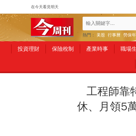
在今天看見明天
熱門：
美股
行事曆
勞保年
投資理財
保險稅制
產業時事
職場
工程師靠特
休、月領5