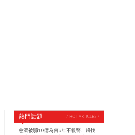
熱門話題
/ HOT ARTICLES /
慈濟被騙10億為何5年不報警、錢找