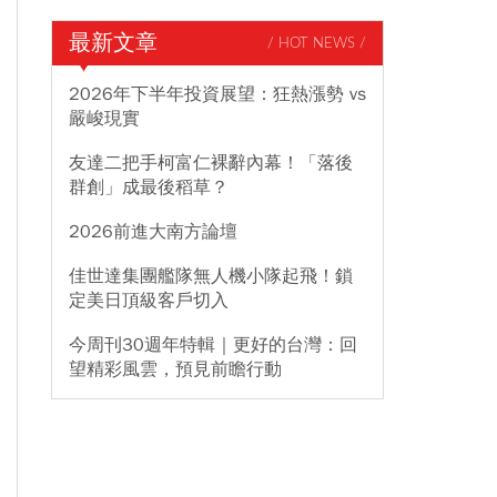
最新文章
/ HOT NEWS /
2026年下半年投資展望：狂熱漲勢 vs
嚴峻現實
友達二把手柯富仁裸辭內幕！「落後
群創」成最後稻草？
2026前進大南方論壇
佳世達集團艦隊無人機小隊起飛！鎖
定美日頂級客戶切入
今周刊30週年特輯｜更好的台灣：回
望精彩風雲，預見前瞻行動