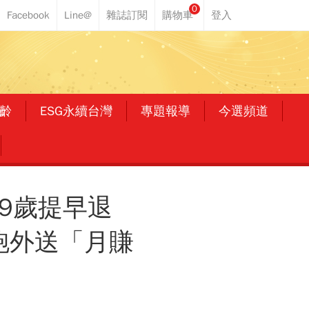
0
齡
ESG永續台灣
專題報導
今選頻道
39歲提早退
跑外送「月賺