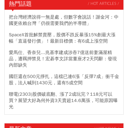
熱門話題
/ HOT ARTICLES /
把台灣經濟說得一無是處，但數字會說話！謝金河：中
國更依賴台灣「仍很需要我們的半導體」
SpaceX首批解禁賣壓，股價不跌反暴漲15%創最大漲
幅「直逼發行價」！最新目標價：有6成上漲空間
愛馬仕、香奈兒...兆基李建成涉吞7億送前妻滿屋精
品，遭羈押禁見！宏碁李文詳當董座才2天閃辭：發現
內部缺失
國巨還在500元掙扎，這檔已連6漲「反彈7成」衝千金
股，法人喊到1430元，還有5成空間
聯電(2303)股價破底翻、漲了2成玩完？118元可以
買？展望大好為何外資3天賣超14.6萬張，可能原因曝
光