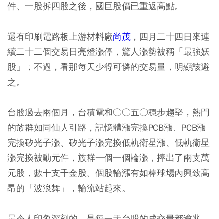
件、一股拆四股之後，國巨股價已重返高點。
還有印刷電路板上游材料廠
尚茂
，四月二十四日來連
續二十二個交易日亮燈漲停，驚人漲勢被稱「最強妖
股」；不過，看那每天少得可憐的交易量，明顯該避
之。
台股過去兩個月，台積電和○○五○穩步趨堅，熱門
的族群如同仙人引路，記憶體漲完換PCB漲、PCB漲
完換矽光子漲、矽光子漲完換低軌衛星漲、低軌衞星
漲完換被動元件，族群一個一個輪漲，捧出了兩支萬
元股，數十支千金股。個股輪漲有如棒球場內興致高
昂的「波浪舞」，輪流站起來。
最令人印象深刻的，是每一天台股的成交量都逾兆