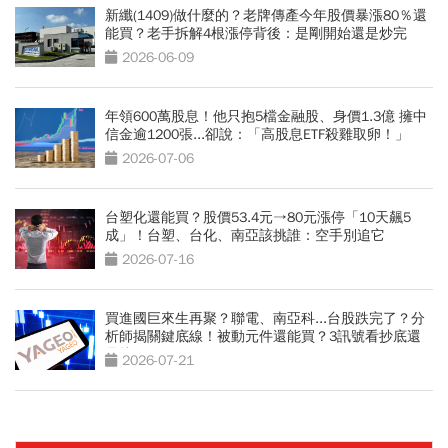
新纖(1409)做什麼的？老牌傳產今年股價暴漲80％還
能買？老手拆解4根漲停背後：是剛開始還是炒完
了？
2026-06-09
年領600萬股息！他只抱5檔金融股、身價1.3億 擁中
信金逾1200張...卻說：「高股息ETF殺雞取卵！」
2026-07-06
台塑化還能買？股價53.4元→80元漲停「10天飆5
成」！台塑、台化、南亞該挑誰：空手別追它
2026-07-16
買進國巨來生再聚？聯電、南亞科...台股跌完了？分
析師揭關鍵底線！被動元件還能買？3訊號看抄底還
是接刀
2026-07-21