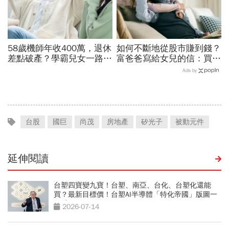
58歲機師年收400萬，退休
如何不斷地從股市賺到錢？
差點破產？學霸兒女一路私
富爸爸寫給女兒的信：買股
校、每月5萬學費掏空存
票，一生不能踩的3條紅線
Ads by
款：賺再多都可能被三座大
山壓垮
台股
國巨
尚茂
房地產
矽光子
被動元件
延伸閱讀
台塑四寶變九寶！台塑、南亞、台化、台塑化還能
買？最新目標價！台塑AI半導體「特化帝國」版圖一
次看
2026-07-14