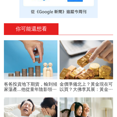
你可能還想看
爸爸投資地下期貨，輸到傾
金價準備北上？黃金現在可
家蕩產...他從童年陰影領
以買？大佛李其展：黃金價
悟：在股市賺錢，其實跟養
格摸到4300美元是好事！
小孩一樣，重點不是「誰最
瑞銀3理由喊5000美元不遠
厲害」
了