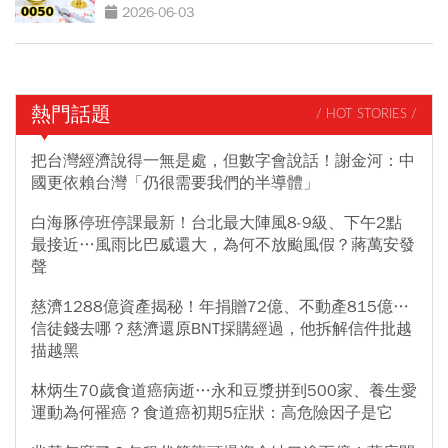
星，會再漲一波？
2026-06-03
熱門話題
/ HOT STORIES /
把台灣經濟說得一無是處，但數字會說話！謝金河：中
國更依賴台灣「仍很需要我們的半導體」
白海豚停班停課最新！台北最大陣風8-9級、下午2點
最接近…風雨比巴威還大，為何不放颱風假？蔣萬安發
聲
慈濟1288億資產揭秘！年捐贈72億、不動產815億…
信徒錢去哪？慈濟還原BNT採購經過，他拆解信件批越
描越黑
林炳生70歲食道癌病逝…永和豆漿拼到500家、養生愛
運動為何罹癌？食道癌初期5症狀：高危險因子是它