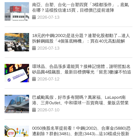
南亞、台塑、台化…台塑四寶「3檔都漲停」，底氣
在哪？這檔投信連15買，目標價已提前達陣
2026-07-13
18元的中鋼(2002)是送分題？連塑化股都動了...達人
拆解鋼鐵股「4個落底轉機」：買在40元高點能解
套？
2026-07-13
環球晶、合晶漲多還能買？接棒記憶體，謝明哲點名
矽晶圓4檔飆股、最新目標價曝光「留意3數據不怕追
高」
2026-07-12
巴威颱風假，好市多有開嗎？萬家福、LaLaport南
港、三井Outlet、中和環球…百貨商場、量販店營業
時間總整理
2026-07-10
0050換股名單提前看！中鋼(2002)、合庫金(5880)恐
遭剔除？群創(3481)、創意(3443)...這10檔成分股新