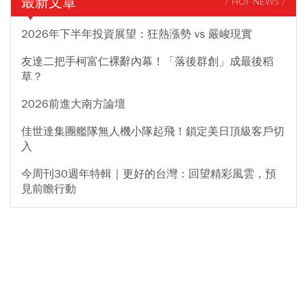
最新文章
/ HOT NEWS /
2026年下半年投資展望：狂熱漲勢 vs 嚴峻現實
友達二把手柯富仁裸辭內幕！「落後群創」成最後稻
草？
2026前進大南方論壇
佳世達集團艦隊無人機小隊起飛！鎖定美日頂級客戶切
入
今周刊30週年特輯｜更好的台灣：回望精彩風雲，預
見前瞻行動