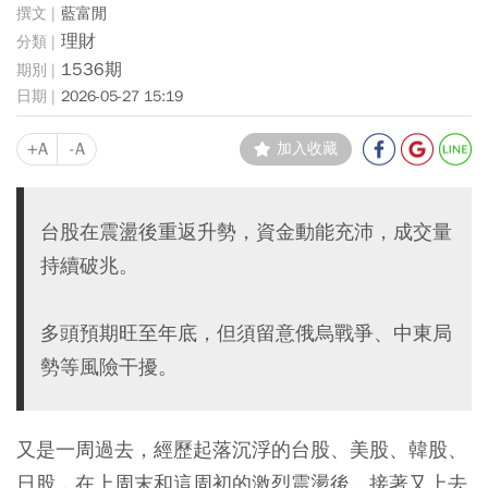
藍富閒
理財
1536期
2026-05-27 15:19
+A
-A
加入收藏
台股在震盪後重返升勢，資金動能充沛，成交量
持續破兆。
多頭預期旺至年底，但須留意俄烏戰爭、中東局
勢等風險干擾。
又是一周過去，經歷起落沉浮的台股、美股、韓股、
日股，在上周末和這周初的激烈震盪後，接著又上去