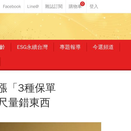
0
齡
ESG永續台灣
專題報導
今選頻道
漲「3種保單
尺量錯東西