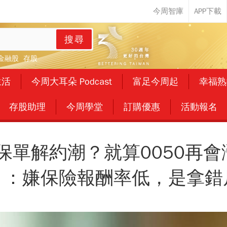
搜尋
金融股
存股
生活
今周大耳朵 Podcast
富足今周起
幸福熟
存股助理
今周學堂
訂購優惠
活動報名
保單解約潮？就算0050再會
」：嫌保險報酬率低，是拿錯