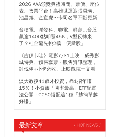
2026 AAA頒獎典禮時間、票價、座位
表、售票平台！高雄世運迎張員瑛、
池昌旭、金宣虎…卡司名單不斷更新
台積電、聯發科、聯電、群創...台股
飆逾1400點叩關45K，V型反轉來
了？杜金龍先挑2檔「便當股」
《吉伊卡哇》電影7/31上映！威秀影
城特典、預售套票…販售資訊整理，
討伐棒+小卡必收、上映戲院一文看
淡大教授41歲才投資，靠1招年賺
15％！小資族「勝率最高」ETF配置
法公開：0050搭配這1種「越簡單越
好賺」
最新文章
/ HOT NEWS /