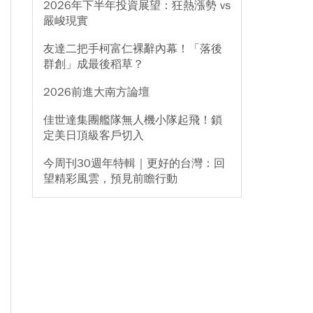
2026年下半年投資展望：狂熱漲勢 vs
嚴峻現實
友達二把手柯富仁裸辭內幕！「落後
群創」成最後稻草？
2026前進大南方論壇
佳世達集團艦隊無人機小隊起飛！鎖
定美日頂級客戶切入
今周刊30週年特輯｜更好的台灣：回
望精彩風雲，預見前瞻行動