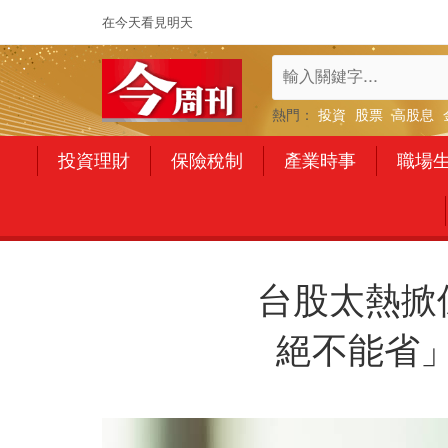
在今天看見明天
熱門：
投資
股票
高股息
投資理財
保險稅制
產業時事
職場
台股太熱掀
絕不能省