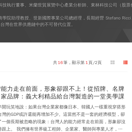
科技執行董事、米蘭世貿展覽中心產業分析師、東林科技公司（股票代
院助理教授、世新國際事業公司總經理，長期經營 Stefano Ricc
0與台灣在世界供應鏈中的不可替代位置。
共
16
筆，顯示第
1
頁/2頁
灣能力走在前面，形象卻跟不上！從招牌、名牌
國家品牌：義大利精品給台灣製造的一堂美學課
半開玩笑地說：如果台灣企業家都像日本、韓國人一樣重視穿搭形
台灣的GDP或許還能再增加不少。這當然不是一套的經濟模型，卻
了一個長期被忽略的現象：台灣人的能力經常走在前面，形象卻沒
界級工程師、企業家、醫師與專業人才，也