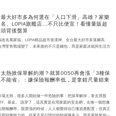
台最大好市多為何選在「人口下滑」高雄？家樂
名、LOPIA旗艦店...不只比便宜！看懂量販超
巨頭背後盤算
福改名萬家福、LOPIA精品超市進漢神、全台最大好市多落腳高
台灣零售戰場變了，未來搶的不只是錢包，而是家庭冰箱與生活方
太熱掀保單解約潮？就算0050再會漲「3種保
絕不能省」：嫌保險報酬率低，是拿錯尺量錯東
市場太熱，很多人開始做一件危險的事：把保單解掉，拿去買股
說穿了，這其實是在用家庭的安全網，去換一個想像
短期報酬率。股票漲的時候，人人都覺得自己懂資產配置；但真正
家庭財務能力的，從來不是行情好的時候賺多少，而是風險來的時