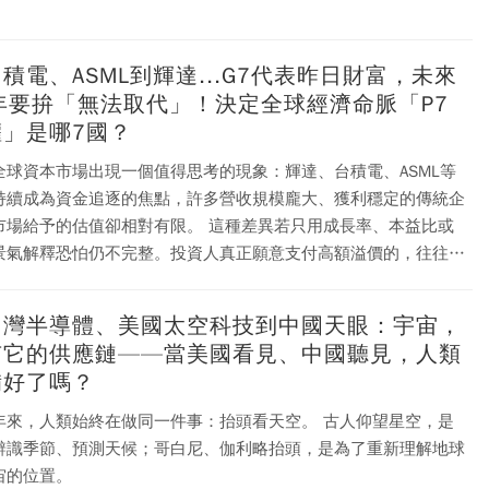
造全球不可或缺的晶片與精密零組件，卻往往相信「有實力就
，把衣著、儀態、空間與品牌表達視為不必要的「表面功夫」。
在真實世界中，別人總是先看見你的形象，才有機會認識你的能
積電、ASML到輝達...G7代表昨日財富，未來
形象不是能力的替代品，而是能力被理解的入口；個人如此，企業
0年要拚「無法取代」！決定全球經濟命脈「P7
，國家亦然。
權」是哪7國？
全球資本市場出現一個值得思考的現象：輝達、台積電、ASML等
持續成為資金追逐的焦點，許多營收規模龐大、獲利穩定的傳統企
予的估值卻相對有限。 這種差異若只用成長率、本益比或
景氣解釋恐怕仍不完整。投資人真正願意支付高額溢價的，往往不
純的規模，而是一種更稀缺的能力——不可替代性。
台灣半導體、美國太空科技到中國天眼：宇宙，
有它的供應鏈——當美國看見、中國聽見，人類
備好了嗎？
來，人類始終在做同一件事：抬頭看天空。 古人仰望星空，是
辨識季節、預測天候；哥白尼、伽利略抬頭，是為了重新理解地球
宙的位置。