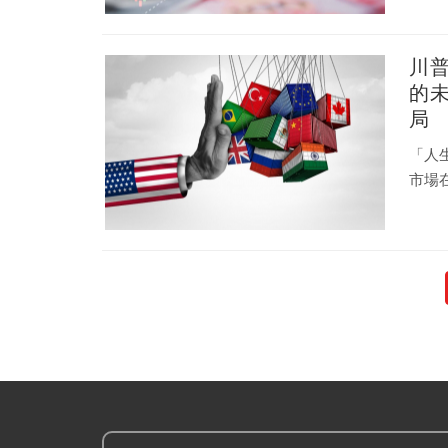
潰，
個時
川
的
局
「人
市場