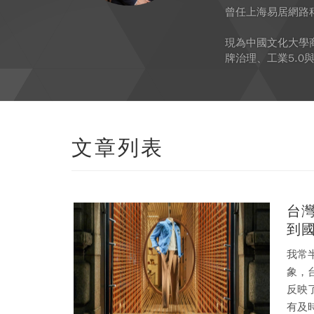
曾任上海易居網路
現為中國文化大學商學
牌治理、工業5.
文章列表
台
到
我常
象，
反映
有及時跟上。 我們擁有世