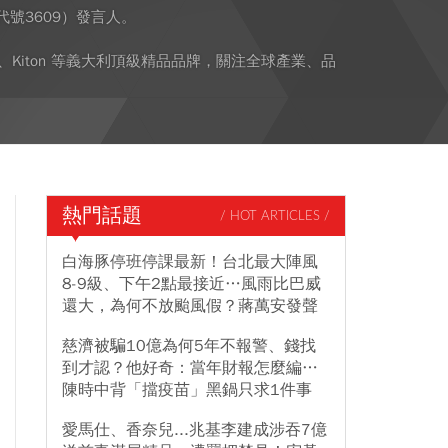
號3609）發言人。
i、Kiton 等義大利頂級精品品牌，關注全球產業、品
熱門話題
/ HOT ARTICLES /
白海豚停班停課最新！台北最大陣風
8-9級、下午2點最接近…風雨比巴威
還大，為何不放颱風假？蔣萬安發聲
慈濟被騙10億為何5年不報警、錢找
到才認？他好奇：當年財報怎麼編…
陳時中背「擋疫苗」黑鍋只求1件事
愛馬仕、香奈兒...兆基李建成涉吞7億