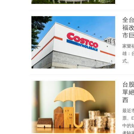
全
福改
市
家樂
雄：
式。
台股
單
西
最近
票、ETF、基金。 
中的
考驗