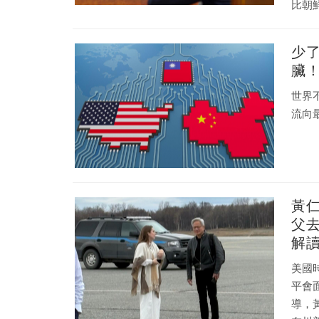
比朝
緣政治
安全
少
即，
臟
世界
流向
黃
父
解
美國
平會面
導，