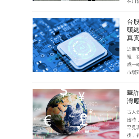
在川
這個
場銷
台
升級為
頭
本次
真
是美
近期
裡，
成一輪新的財富
市場
事：
華許
灣
古人
臨時，而
罕見現
後，