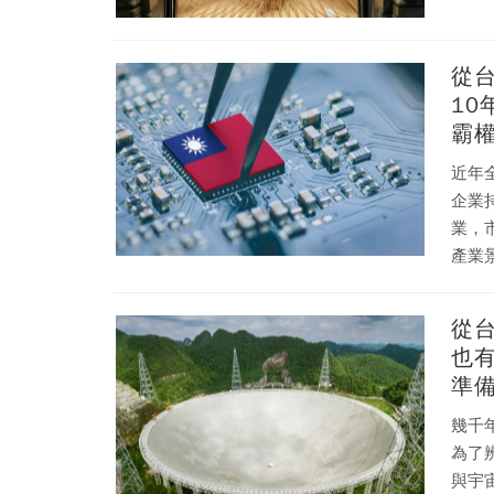
能製
好」
然而
從台
力。
1
如此
霸
近年
企業
業，市場給
產業
是單
從
也
準
幾千年
為了
與宇