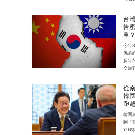
候，
台
告密
單
今年
係的終
多年
交最
間內
駐韓
從
強權遞交的投名狀
韓
能失
跑
韓戰
韓國
到「
YT