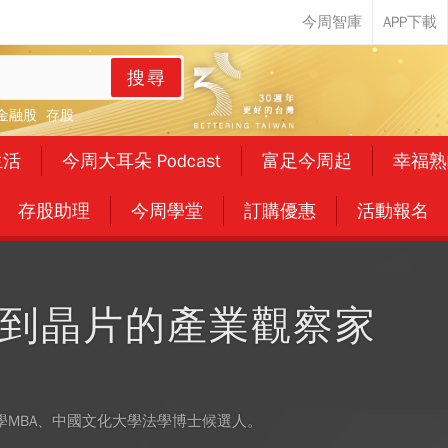
搜尋
金融股
存股
生活
今周大耳朵 Podcast
富足今周起
幸福熟
存股助理
今周學堂
訂購優惠
活動報名
到晶片的產業觀察家
學MBA、中國文化大學法學博士候選人。