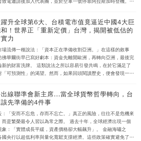
普致電邀請後加入代表團，並於空軍一號停靠阿拉斯加時登機。
「壓線登機」的安排，讓外界立刻聯想到輝達 H200 晶片對中國市
售問題，也使本次川習會從傳統的貿易、台灣與軍事議題，進一步
股躍升全球第6大、台積電市值竟逼近中國4大巨
一場關於 AI、稀土、半導體與全球供應鏈秩序的談判。 這正是
總和！世界正「重新定價」台灣，揭開被低估的
川習會最值得市場解讀的地方：AI晶片已不只是企業營收問題，而
實實力
中權力競爭中的新石油、新貨幣，也是新時代的戰略籌碼。
市場流傳一種說法：「資本正在準備收割亞洲。」在這樣的敘事
彷彿華爾街早已寫好劇本：資金先離開歐洲，再轉向亞洲，最後完
洗牌。 這類說法之所以容易引發共鳴，在於它滿足了
對「可預測性」的渴望。然而，如果回頭閱讀歷史，便會發現一件
資本從來沒有劇本，真正反覆上演的，其實是人性。
出線聯準會新主席...當全球貨幣哲學轉向，台
應該先準備的4件事
云：「安而不忘危，存而不忘亡。」真正的風險，往往不是危機來
是繁榮最令人習以為常之際。 過去十年，全球經濟出現一個
象：「實體成長平緩，資產價格卻大幅飆升」。 金融海嘯之
各國央行以超低利率與量化寬鬆支撐經濟。這些政策確實避免了崩