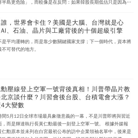
鮮半島更危險」，而較像是在反問：如果韓股長期低估只是因為地
風險，那麼台灣股市的強勢表現又該如何解釋？ 畢竟，從軍事
角度看，朝鮮半島本身也長期面對北韓核武、飛彈與軍事對峙。亦
了誰，世界會卡住？美國是大腦、台灣就是心
該談話脈絡較接近「韓股折價不能只怪地緣風險」。
！AI、石油、晶片與工廠背後的十個超級引擎
不是平均運轉的，而是靠少數關鍵國家支撐；下一個時代，資本將
最不可替代的地方。
仁勳壓線登上空軍一號背後真相！川普帶晶片教
去北京談什麼？川習會後台股、台積電會大漲？
讀4大變數
時間5月12日全球市場最具象徵意義的一幕，不是川普即將與習近
，而是輝達執行長黃仁勳最後一刻登上空軍一號。 根據外媒報
黃仁勳原本並未列在白宮最初公布的訪中企業領袖名單中，後來是