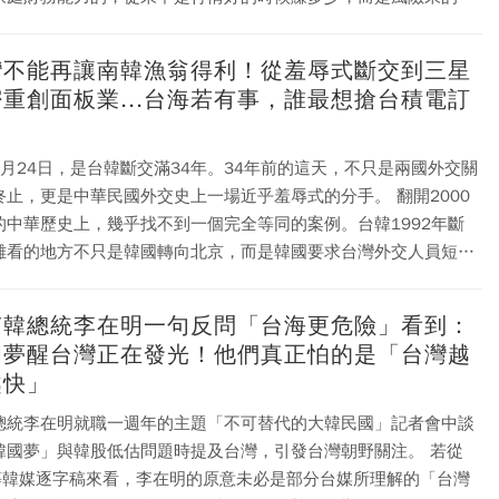
這個家還能不能撐下去？
灣不能再讓南韓漁翁得利！從羞辱式斷交到三星
重創面板業...台海若有事，誰最想搶台積電訂
？
8月24日，是台韓斷交滿34年。34年前的這天，不只是兩國外交關
止，更是中華民國外交史上一場近乎羞辱式的分手。 翻開2000
的中華歷史上，幾乎找不到一個完全等同的案例。台韓1992年斷
難看的地方不只是韓國轉向北京，而是韓國要求台灣外交人員短時
離境，並把中華民國在韓使館資產交給中華人民共和國（原袁世凱
官署）。這已經不是普通斷交，而是把舊友的外交尊嚴，當成向新
南韓總統李在明一句反問「台海更危險」看到：
。 國人必須記得這件事。國家之間可以現實，但不
國夢醒台灣正在發光！他們真正怕的是「台灣越
憶；外交可以轉向，但不能羞辱舊友。台灣從來沒有這樣對韓國。
越快」
爆發時，中華民國並沒有在南韓危急時袖手旁觀。
總統李在明就職一週年的主題「不可替代的大韓民國」記者會中談
韓國夢」與韓股低估問題時提及台灣，引發台灣朝野關注。 若從
N等韓媒逐字稿來看，李在明的原意未必是部分台媒所理解的「台灣