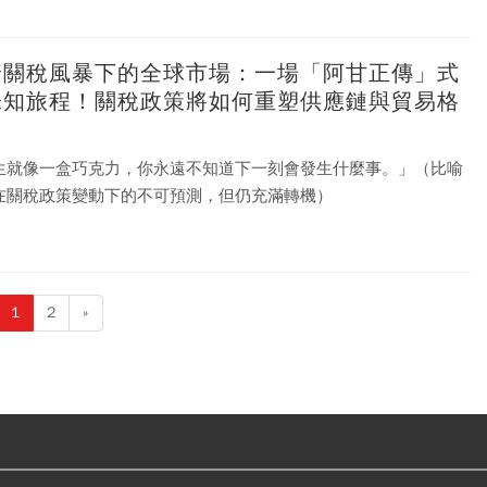
卻也創造出一個特殊時代「資產繁榮遠快於實體經濟」。如今，這
代正站在轉折點。
普關稅風暴下的全球市場：一場「阿甘正傳」式
未知旅程！關稅政策將如何重塑供應鏈與貿易格
生就像一盒巧克力，你永遠不知道下一刻會發生什麼事。」（比喻
在關稅政策變動下的不可預測，但仍充滿轉機）
1
2
»