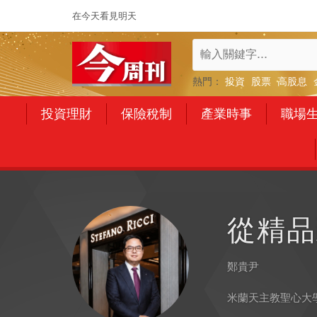
在今天看見明天
熱門：
投資
股票
高股息
投資理財
保險稅制
產業時事
職場
從精品
鄭貴尹
米蘭天主教聖心大