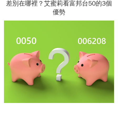
差別在哪裡？艾蜜莉看富邦台50的3個
優勢