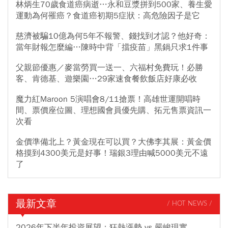
林炳生70歲食道癌病逝…永和豆漿拼到500家、養生愛
運動為何罹癌？食道癌初期5症狀：高危險因子是它
慈濟被騙10億為何5年不報警、錢找到才認？他好奇：
當年財報怎麼編…陳時中背「擋疫苗」黑鍋只求1件事
父親節優惠／麥當勞買一送一、六福村免費玩！必勝
客、肯德基、遊樂園…29家速食餐飲飯店好康必收
魔力紅Maroon 5演唱會8/11搶票！高雄世運開唱時
間、票價座位圖、理想國會員優先購、拓元售票資訊一
次看
金價準備北上？黃金現在可以買？大佛李其展：黃金價
格摸到4300美元是好事！瑞銀3理由喊5000美元不遠
了
最新文章
/ HOT NEWS /
2026年下半年投資展望：狂熱漲勢 vs 嚴峻現實