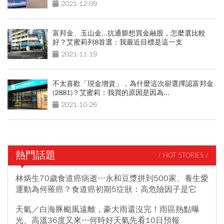
2021-12-09
富邦金、玉山金...抗通膨想買金融股，怎麼選比較
好？艾蜜莉列8首選：我最近目標是這一支
2021-11-19
不太喜歡「現金增資」，為什麼這次卻選擇認富邦金
(2881)？艾蜜莉：我買的原因是因為...
2021-10-26
熱門話題
/ HOT STORIES /
林炳生70歲食道癌病逝…永和豆漿拼到500家、養生愛
運動為何罹癌？食道癌初期5症狀：高危險因子是它
天氣／白海豚颱風遠離，豪大雨還沒完！雨區熱點曝
光、高溫36度又來…何時好天氣先看10日預報