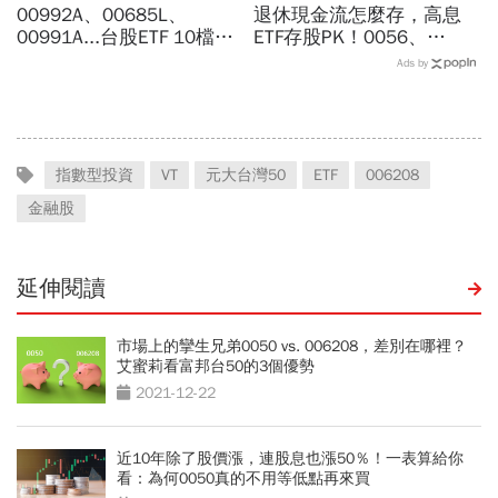
00992A、00685L、
退休現金流怎麼存，高息
00991A...台股ETF 10檔打
ETF存股PK！0056、
贏大盤，這檔主動式ETF漲
00878、00919...她用3招
Ads by
幅稱冠，達人認證選股實力
「加速股息翻倍」：月領6-
堅強
9萬攻略
指數型投資
VT
元大台灣50
ETF
006208
金融股
延伸閱讀
市場上的攣生兄弟0050 vs. 006208，差別在哪裡？
艾蜜莉看富邦台50的3個優勢
2021-12-22
近10年除了股價漲，連股息也漲50％！一表算給你
看：為何0050真的不用等低點再來買