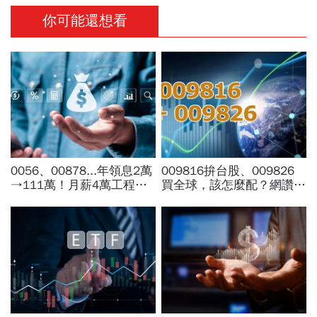
你可能還想看
0056、00878...年領息2萬
009816拚台股、009826
→111萬！月薪4萬工程師
買全球，該怎麼配？網讚
「5年翻身領悟」：比0050
「最強懶人投資」...為何股
少賺捶心肝？現實的帳單更
海老牛說，這種人不適合
逼人
買？