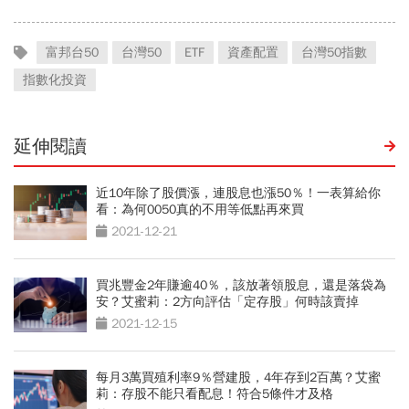
富邦台50
台灣50
ETF
資產配置
台灣50指數
指數化投資
延伸閱讀
近10年除了股價漲，連股息也漲50％！一表算給你
看：為何0050真的不用等低點再來買
2021-12-21
買兆豐金2年賺逾40％，該放著領股息，還是落袋為
安？艾蜜莉：2方向評估「定存股」何時該賣掉
2021-12-15
每月3萬買殖利率9％營建股，4年存到2百萬？艾蜜
莉：存股不能只看配息！符合5條件才及格