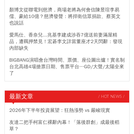
顏博文從聯電到慈濟，商場老將為何會信陳昱瑄李易
儒、豪給10億？慈濟發聲：將捍衛信眾捐款、蔡英文
也說話
愛馬仕、香奈兒...兆基李建成涉吞7億送前妻滿屋精
品，遭羈押禁見！宏碁李文詳當董座才2天閃辭：發現
內部缺失
BIGBANG演唱會台灣時間、票價、座位圖出爐！實名制
台北高雄4場搶票日期、售票平台…GD/大聲/太陽全來
了
最新文章
/ HOT NEWS /
2026年下半年投資展望：狂熱漲勢 vs 嚴峻現實
友達二把手柯富仁裸辭內幕！「落後群創」成最後稻
草？