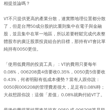
相提並論嗎？
VT不只提供更高的產業分散，連實際地理位置都分散
了，但是台灣50成分股的比重則集中在電子與金融
股，並且集中在單一地區，所以若要輕鬆完成代表整
體股市的廣泛股票投資組合的目標，那持有VT會比單
純持有0050更佳。
「使用低費用的投資工具」：VT的費用只要每年
0.08%，006208貴4倍要收0.35%，0050貴5倍要收
0.43%，何者明顯有低成本優勢？當有人跟你說：
0050與006208的管理費差很大，足足有0.08%時；
大叔想跟你說：這個「差值」0.08%就夠付給VT了。
最後你覺得單純買進並持有 0050 或 006208算是指