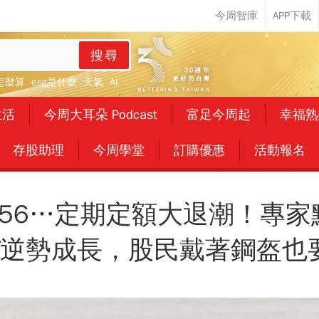
搜尋
怎麼算
esg是什麼
天氣
AI
生活
今周大耳朵 Podcast
富足今周起
幸福熟
存股助理
今周學堂
訂購優惠
活動報名
056…定期定額大退潮！專家
TF逆勢成長，股民戴著鋼盔也