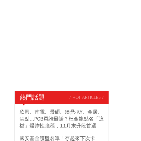
熱門話題
/ HOT ARTICLES /
欣興、南電、景碩、臻鼎-KY、金居、
尖點...PCB買誰最賺？杜金龍點名「這
檔」爆炸性強漲，11月末升段首選
國安基金護盤名單「存起來下次卡