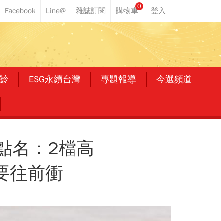
0
齡
ESG永續台灣
專題報導
今選頻道
點名：2檔高
要往前衝