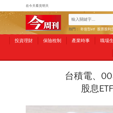
在今天看見明天
熱門：
市值型etf
股票股利
投資理財
保險稅制
產業時事
職場
台積電、0
股息E