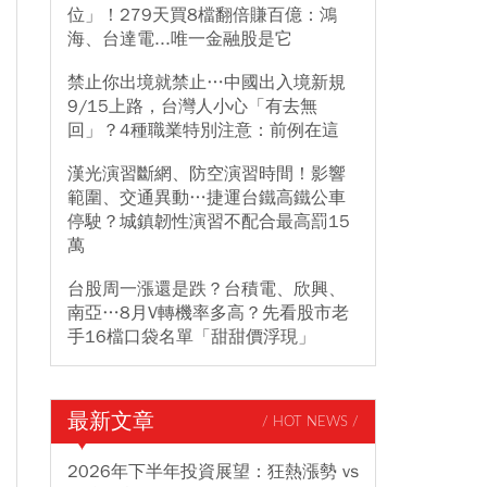
位」！279天買8檔翻倍賺百億：鴻
海、台達電...唯一金融股是它
禁止你出境就禁止…中國出入境新規
9/15上路，台灣人小心「有去無
回」？4種職業特別注意：前例在這
漢光演習斷網、防空演習時間！影響
範圍、交通異動…捷運台鐵高鐵公車
停駛？城鎮韌性演習不配合最高罰15
萬
台股周一漲還是跌？台積電、欣興、
南亞…8月V轉機率多高？先看股市老
手16檔口袋名單「甜甜價浮現」
最新文章
/ HOT NEWS /
2026年下半年投資展望：狂熱漲勢 vs