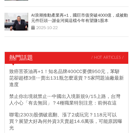
AI浪潮推動產業再+1，國巨市值突破4000億，成被動
元件巨頭…謝金河揭這檔今年有望賺1股本
2025-10-22
熱門話題
/ HOT ARTICLES /
致癌苦茶油再+1！知名品牌400CC要價950元，苯駢
芘卻超標3倍…賣出131瓶怎麼退貨？5家問題油廠最新
進度
禁止你出境就禁止…中國出入境新規9/15上路，台灣
人小心「有去無回」？4種職業特別注意：前例在這
聯電(2303)股價破底翻、漲了2成玩完？118元可以
買？展望大好為何外資3天賣超14.6萬張，可能原因曝
光