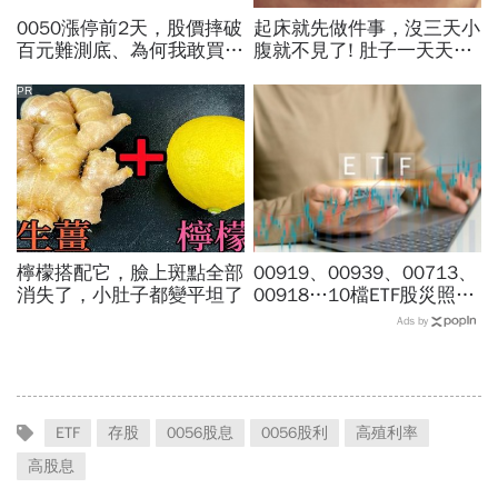
0050漲停前2天，股價摔破
起床就先做件事，沒三天小
百元難測底、為何我敢買下
腹就不見了! 肚子一天天變
去？施昇輝：「切豬肉」和
小！
「切蛋糕」的刀，挑這把不
PR
傷手
檸檬搭配它，臉上斑點全部
00919、00939、00713、
消失了，小肚子都變平坦了
00918…10檔ETF股災照
賺，它報酬逼7%！拆解成
Ads by
分股原來一堆「金」，老手
教怎麼買安心
ETF
存股
0056股息
0056股利
高殖利率
高股息