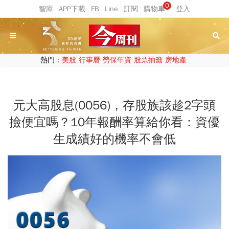
0
熱門：
美股
行事曆
勞保年資
股票抽籤
房地產
元大高股息(0056)，存股族該趁2字頭
撿便宜嗎？10年報酬率算給你看：資優
生成績好的機率不會低