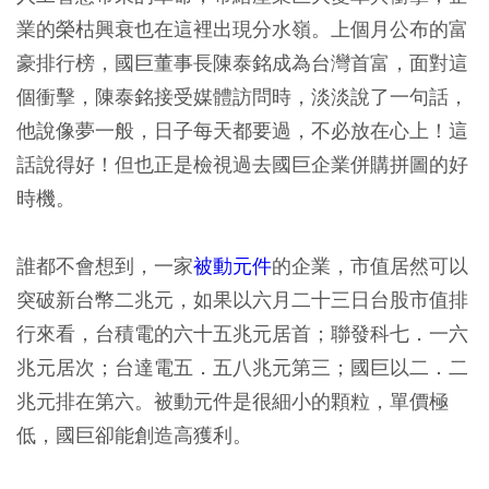
業的榮枯興衰也在這裡出現分水嶺。上個月公布的富
豪排行榜，國巨董事長陳泰銘成為台灣首富，面對這
個衝擊，陳泰銘接受媒體訪問時，淡淡說了一句話，
他說像夢一般，日子每天都要過，不必放在心上！這
話說得好！但也正是檢視過去國巨企業併購拼圖的好
時機。
誰都不會想到，一家
被動元件
的企業，市值居然可以
突破新台幣二兆元，如果以六月二十三日台股市值排
行來看，台積電的六十五兆元居首；聯發科七．一六
兆元居次；台達電五．五八兆元第三；國巨以二．二
兆元排在第六。被動元件是很細小的顆粒，單價極
低，國巨卻能創造高獲利。