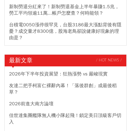
新制勞退分紅來了！新制勞退基金上半年暴賺1.5兆，
勞工平均領逾11萬...帳戶怎麼查？何時能領？
台積電0050漲停很罕見，台股3186最大漲點背後有隱
憂？成交量才8300億，股海老鳥卻說健康好現象的理
由是？
最新文章
/ HOT NEWS /
2026年下半年投資展望：狂熱漲勢 vs 嚴峻現實
友達二把手柯富仁裸辭內幕！「落後群創」成最後稻
草？
2026前進大南方論壇
佳世達集團艦隊無人機小隊起飛！鎖定美日頂級客戶切
入