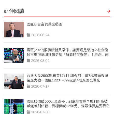
延伸閱讀
國巨新首富的霸業藍圖
2026-06-24
國巨(2327)股價腰斬又漲停，該賣還是續抱？杜金龍
預言重演華城狂飆走勢「解套時間曝光」！群創、南
亞科也點名
2026-08-04
台股大跌2900點禍首找到！謝金河：這7檔帶頭毀滅
後座力強…國巨1220→699元崩4成原因也曝光
2026-07-17
國巨股價破500元又跌停，到底能買嗎？獲利新高被
喊無差別錯殺…目標價喊1250元、但最佳買點要看它
2026-07-30