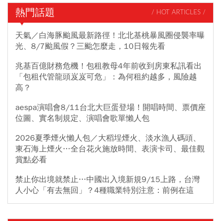
熱門話題
/ HOT ARTICLES /
天氣／白海豚颱風最新路徑！北北基桃暴風圈侵襲率曝
光、8/7颱風假？三颱怎麼走，10日報先看
兆基百億財務危機！包租教母4年前收到房東私訊看出
「包租代管龍頭岌岌可危」：為何租約越多，風險越
高？
aespa演唱會8/11台北大巨蛋登場！開唱時間、票價座
位圖、實名制規定、演唱會歌單懶人包
2026夏季煙火懶人包／大稻埕煙火、淡水漁人碼頭、
東石海上煙火…全台花火施放時間、表演卡司、最佳觀
賞點必看
禁止你出境就禁止…中國出入境新規9/15上路，台灣
人小心「有去無回」？4種職業特別注意：前例在這