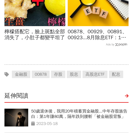
檸檬搭配它，臉上斑點全部
00878、00929、00891、
消失了，小肚子都變平坦了
00923...8月除息ETF：14
檔年化配息率逾10%！配息
Ads by
金額、最後買進日，如何息
利雙賺
金融股
00878
存股
股息
高股息ETF
配息
延伸閱讀
50歲退休後，我用20年積蓄買金融股...中年存股族告
白：第1年賺80萬，隔年跌到腰斬「被金融股背叛」
2023-05-18