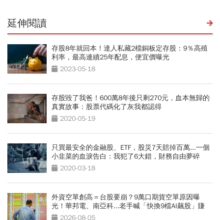
延伸閱讀
存股8年就回本！達人私藏2檔銅板定存股：9％高殖
利率，最高連續25年配息，便宜價曝光
2023-05-18
存股毀了我爸！600萬8年後只剩270元，血本無歸的
真實故事：股票代碼化了灰我都認得
2020-05-19
只買最安全的金融股、ETF，股災7天賠掉百萬...一個
小韭菜的血淚告白：我犯了6大錯，財務自由夢碎
2020-03-18
外資空單創高＝台股要崩？9萬口期貨空單原因曝
光！華邦電、南亞科...老手喊「快換9檔AI飆股」賺
Q3大行情
2026-08-05