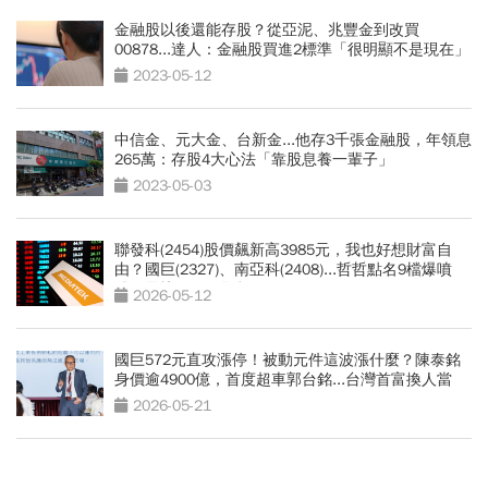
金融股以後還能存股？從亞泥、兆豐金到改買
00878...達人：金融股買進2標準「很明顯不是現在」
2023-05-12
中信金、元大金、台新金...他存3千張金融股，年領息
265萬：存股4大心法「靠股息養一輩子」
2023-05-03
聯發科(2454)股價飆新高3985元，我也好想財富自
由？國巨(2327)、南亞科(2408)...哲哲點名9檔爆噴
股，最快2個月發酵
2026-05-12
國巨572元直攻漲停！被動元件這波漲什麼？陳泰銘
身價逾4900億，首度超車郭台銘...台灣首富換人當
2026-05-21