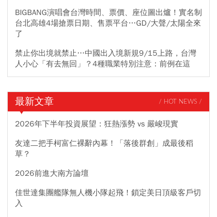
BIGBANG演唱會台灣時間、票價、座位圖出爐！實名制
台北高雄4場搶票日期、售票平台…GD/大聲/太陽全來
了
禁止你出境就禁止…中國出入境新規9/15上路，台灣
人小心「有去無回」？4種職業特別注意：前例在這
最新文章
/ HOT NEWS /
2026年下半年投資展望：狂熱漲勢 vs 嚴峻現實
友達二把手柯富仁裸辭內幕！「落後群創」成最後稻
草？
2026前進大南方論壇
佳世達集團艦隊無人機小隊起飛！鎖定美日頂級客戶切
入