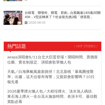
台積電、聯發科、聯電、群創...台股飆逾1400點叩關
45K，V型反轉來了？杜金龍先挑2檔「便當股」
2026-08-05
熱門話題
/ HOT STORIES /
aespa演唱會8/11台北大巨蛋登場！開唱時間、票價座
位圖、實名制規定、演唱會歌單懶人包
天氣／白海豚颱風最新路徑！北北基桃「暴風圈侵襲
率」出爐，這天估發布海警，父親節會影響嗎？10日
報先看
2026夏季煙火懶人包／大稻埕煙火、淡水漁人碼頭、
東石海上煙火…全台花火施放時間、表演卡司、最佳觀
賞點必看