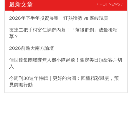
最新文章
/ HOT NEWS /
2026年下半年投資展望：狂熱漲勢 vs 嚴峻現實
友達二把手柯富仁裸辭內幕！「落後群創」成最後稻
草？
2026前進大南方論壇
佳世達集團艦隊無人機小隊起飛！鎖定美日頂級客戶切
入
今周刊30週年特輯｜更好的台灣：回望精彩風雲，預
見前瞻行動