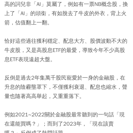
高的詞兒非「AI」莫屬了，例如有一票NB概念股，換
上了「AI」的頭銜，有如脫去了牛皮的外衣，背上火
箭，估值翻上一翻。
恰好這些過往獲利穩定、配息大方、股價波動不大的
牛皮股，又是高股息ETF的最愛，導致今年不少高股
息ETF表現遠超大盤。
反倒是過去2年集萬千股民寵愛於一身的金融股，在
升息的陰霾壟罩下，不僅獲利衰退、配息也縮水，聲
量也隨著高高舉起，又重重落下。
例如2021~2022關於金融股最常聽到的一句話「現
在還能買嗎？」；而到了2023年，「現在該賣
嗎？」反倒成了熱門話題。