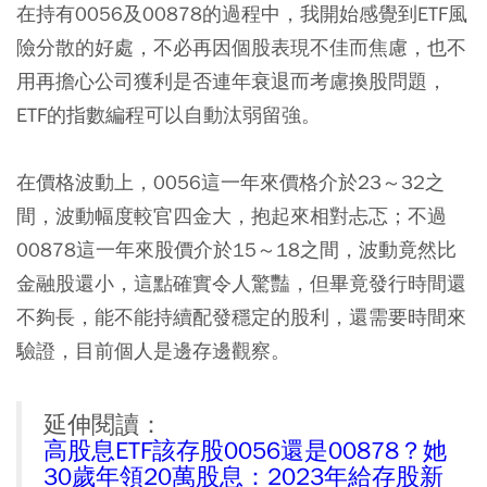
在持有0056及00878的過程中，我開始感覺到ETF風
險分散的好處，不必再因個股表現不佳而焦慮，也不
用再擔心公司獲利是否連年衰退而考慮換股問題，
ETF的指數編程可以自動汰弱留強。
在價格波動上，0056這一年來價格介於23～32之
間，波動幅度較官四金大，抱起來相對忐忑；不過
00878這一年來股價介於15～18之間，波動竟然比
金融股還小，這點確實令人驚豔
，但畢竟發行時間還
不夠長，能不能持續配發穩定的股利，還需要時間來
驗證，目前個人是邊存邊觀察。
延伸閱讀：
高股息ETF該存股0056還是00878？她
30歲年領20萬股息：2023年給存股新