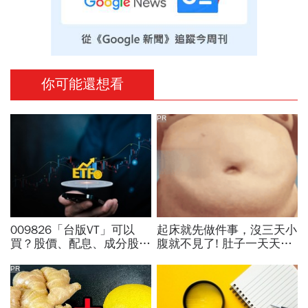
你可能還想看
PR
009826「台版VT」可以
起床就先做件事，沒三天小
買？股價、配息、成分股…
腹就不見了! 肚子一天天變
和全球VT哪不同，為何連
小！
周冠男都說009826上市是
PR
邁大步？