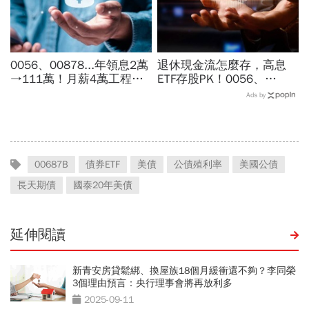
0056、00878...年領息2萬
退休現金流怎麼存，高息
→111萬！月薪4萬工程師
ETF存股PK！0056、
「5年翻身領悟」：比0050
00878、00919...她用3招
Ads by
少賺捶心肝？現實的帳單更
「加速股息翻倍」：月領6-
逼人
9萬攻略
00687B
債券ETF
美債
公債殖利率
美國公債
長天期債
國泰20年美債
延伸閱讀
新青安房貸鬆綁、換屋族18個月緩衝還不夠？李同榮
3個理由預言：央行理事會將再放利多
2025-09-11