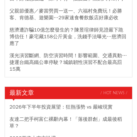
父親節優惠／麥當勞買一送一、六福村免費玩！必勝
客、肯德基、遊樂園…29家速食餐飲飯店好康必收
慈濟遭詐騙10億怎麼發生的？陳昱瑄律師見證嚴下跪
博信任！豪宅藏158公斤黃金，洗錢手法曝光…慈濟回
應了
漢光演習斷網、防空演習時間！影響範圍、交通異動…
捷運台鐵高鐵公車停駛？城鎮韌性演習不配合最高罰
15萬
最新文章
/ HOT NEWS /
2026年下半年投資展望：狂熱漲勢 vs 嚴峻現實
友達二把手柯富仁裸辭內幕！「落後群創」成最後稻
草？