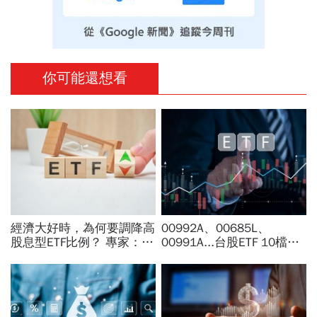
你可能還想看
經濟大好時，為何要調降高
00992A、00685L、
股息型ETF比例？ 專家：用
00991A...台股ETF 10檔打
防禦配置打開「錢」意識
贏大盤，這檔主動式ETF漲
幅稱冠，達人認證選股實力
堅強