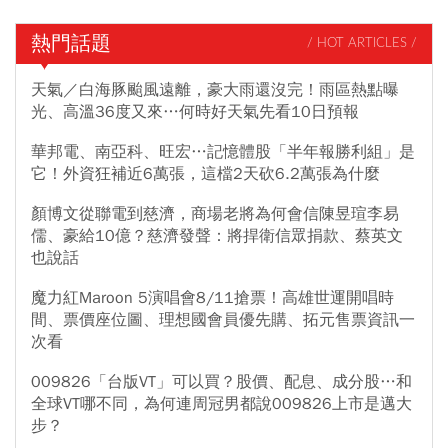
熱門話題
/ HOT ARTICLES /
天氣／白海豚颱風遠離，豪大雨還沒完！雨區熱點曝
光、高溫36度又來…何時好天氣先看10日預報
華邦電、南亞科、旺宏…記憶體股「半年報勝利組」是
它！外資狂補近6萬張，這檔2天砍6.2萬張為什麼
顏博文從聯電到慈濟，商場老將為何會信陳昱瑄李易
儒、豪給10億？慈濟發聲：將捍衛信眾捐款、蔡英文
也說話
魔力紅Maroon 5演唱會8/11搶票！高雄世運開唱時
間、票價座位圖、理想國會員優先購、拓元售票資訊一
次看
009826「台版VT」可以買？股價、配息、成分股…和
全球VT哪不同，為何連周冠男都說009826上市是邁大
步？