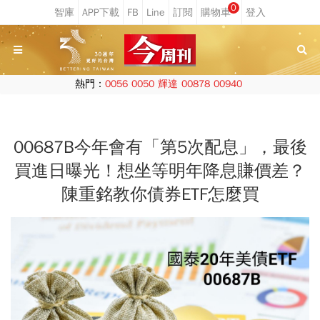
0
熱門：
0056
0050
輝達
00878
00940
00687B今年會有「第5次配息」，最後
買進日曝光！想坐等明年降息賺價差？
陳重銘教你債券ETF怎麼買