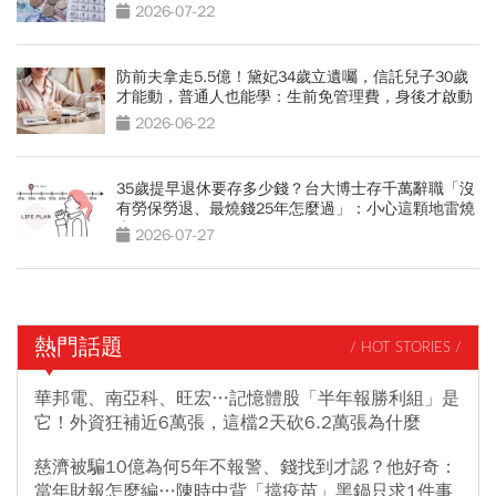
2026-07-22
防前夫拿走5.5億！黛妃34歲立遺囑，信託兒子30歲
才能動，普通人也能學：生前免管理費，身後才啟動
2026-06-22
35歲提早退休要存多少錢？台大博士存千萬辭職「沒
有勞保勞退、最燒錢25年怎麼過」：小心這顆地雷燒
光存款
2026-07-27
熱門話題
/ HOT STORIES /
華邦電、南亞科、旺宏…記憶體股「半年報勝利組」是
它！外資狂補近6萬張，這檔2天砍6.2萬張為什麼
慈濟被騙10億為何5年不報警、錢找到才認？他好奇：
當年財報怎麼編…陳時中背「擋疫苗」黑鍋只求1件事