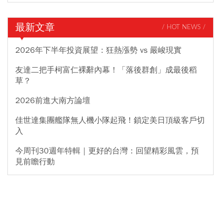
最新文章
/ HOT NEWS /
2026年下半年投資展望：狂熱漲勢 vs 嚴峻現實
友達二把手柯富仁裸辭內幕！「落後群創」成最後稻
草？
2026前進大南方論壇
佳世達集團艦隊無人機小隊起飛！鎖定美日頂級客戶切
入
今周刊30週年特輯｜更好的台灣：回望精彩風雲，預
見前瞻行動