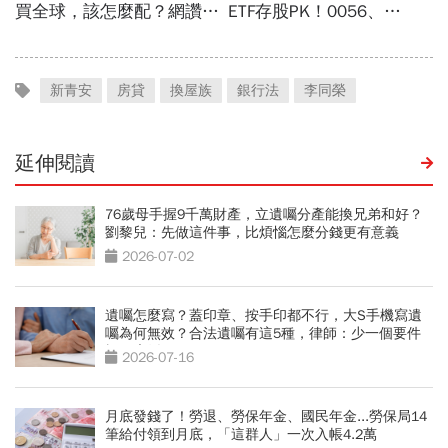
新青安
房貸
換屋族
銀行法
李同榮
延伸閱讀
76歲母手握9千萬財產，立遺囑分產能換兄弟和好？
劉黎兒：先做這件事，比煩惱怎麼分錢更有意義
2026-07-02
遺囑怎麼寫？蓋印章、按手印都不行，大S手機寫遺
囑為何無效？合法遺囑有這5種，律師：少一個要件
視同廢紙
2026-07-16
月底發錢了！勞退、勞保年金、國民年金...勞保局14
筆給付領到月底，「這群人」一次入帳4.2萬