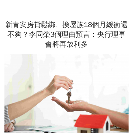
新青安房貸鬆綁、換屋族18個月緩衝還
不夠？李同榮3個理由預言：央行理事
會將再放利多