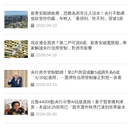
新青安鬆綁效應，恐難為房市注入活水！央行不動產
放款管控仍嚴，年輕人「看得到、吃不到」背後2原
因
2025-09-10
現在適合買房？第二戶可貸6成、新青安縮寬限期...專
家解讀央行信用管制，對房市影響
2026-04-16
央行房市管制鬆綁！第2戶房貸成數5成調升為6成
「3/20起適用」…選擇性信用管制修正對照一表看
2026-03-19
台股44000點央行示警AI估值過熱！童子賢拿獲利來
算：本益比25倍而已「股市運作秩序已達到世界級水
準」
2026-05-30