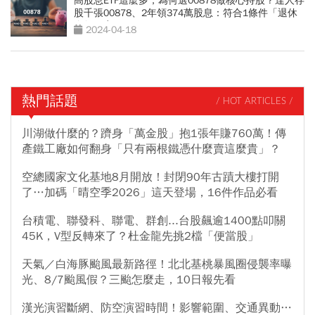
高股息ETF這麼多，為何選00878做核心持股？達人存
股千張00878、2年領374萬股息：符合1條件「退休
金領不完」
2024-04-18
熱門話題
/ HOT ARTICLES /
川湖做什麼的？躋身「萬金股」抱1張年賺760萬！傳
產鐵工廠如何翻身「只有兩根鐵憑什麼賣這麼貴」？
空總國家文化基地8月開放！封閉90年古蹟大樓打開
了…加碼「晴空季2026」這天登場，16件作品必看
台積電、聯發科、聯電、群創...台股飆逾1400點叩關
45K，V型反轉來了？杜金龍先挑2檔「便當股」
天氣／白海豚颱風最新路徑！北北基桃暴風圈侵襲率曝
光、8/7颱風假？三颱怎麼走，10日報先看
漢光演習斷網、防空演習時間！影響範圍、交通異動…