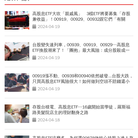
高股息ETF大吹「親戚風」 3檔ETF將要募集「存股
兼收益」！00919、00929、00932跟它們「有關
係」
2024-04-19
台股變失速列車，00939、00919、00929…高股息
ETF換股潮來了！「團抱」最大風險：成分股殺成一
團
2024-04-19
00919漲不動、00939和00940依然破發...台股大跌，
只買高股息ETF風險很大！如何做到空頭不賠錢還小
賺？
2024-04-19
存股台積電、高股息ETF…16歲開始當學徒，羅斯福
路美髮院店主的理財翻身之路
2024-04-18