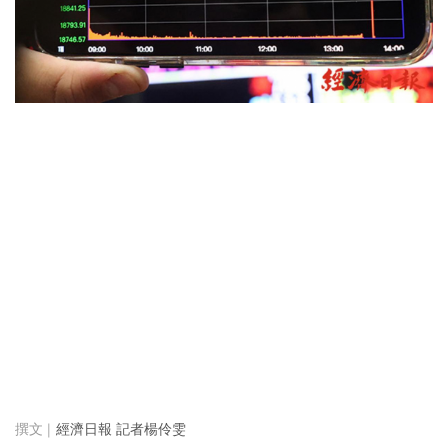
經濟日報 記者楊伶雯