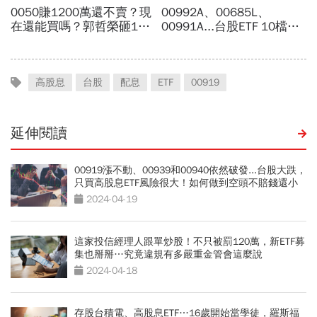
高股息
台股
配息
ETF
00919
延伸閱讀
00919漲不動、00939和00940依然破發...台股大跌，
只買高股息ETF風險很大！如何做到空頭不賠錢還小
賺？
2024-04-19
這家投信經理人跟單炒股！不只被罰120萬，新ETF募
集也掰掰…究竟違規有多嚴重金管會這麼說
2024-04-18
存股台積電、高股息ETF…16歲開始當學徒，羅斯福