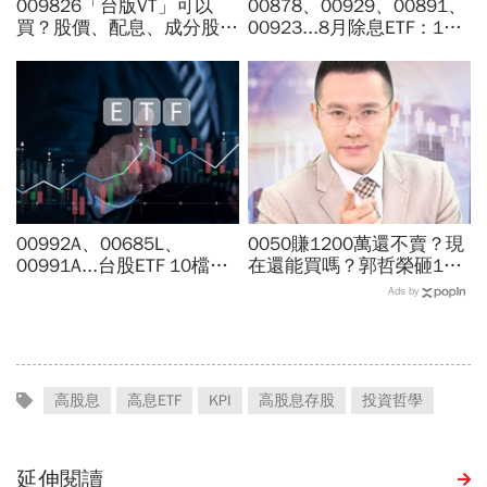
009826「台版VT」可以
00878、00929、00891、
買？股價、配息、成分股…
00923...8月除息ETF：14
和全球VT哪不同，為何連
檔年化配息率逾10%！配息
周冠男都說009826上市是
金額、最後買進日，如何息
邁大步？
利雙賺
00992A、00685L、
0050賺1200萬還不賣？現
00991A...台股ETF 10檔打
在還能買嗎？郭哲榮砸1億
贏大盤，這檔主動式ETF漲
狂掃1100張揭出場點位：4
Ads by
幅稱冠，達人認證選股實力
萬7不敢買「可憐哪」
堅強
高股息
高息ETF
KPI
高股息存股
投資哲學
延伸閱讀