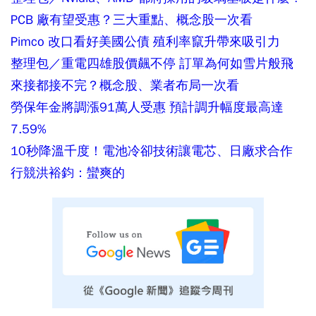
PCB 廠有望受惠？三大重點、概念股一次看
Pimco 改口看好美國公債 殖利率竄升帶來吸引力
整理包／重電四雄股價飆不停 訂單為何如雪片般飛
來接都接不完？概念股、業者布局一次看
勞保年金將調漲91萬人受惠 預計調升幅度最高達
7.59%
10秒降溫千度！電池冷卻技術讓電芯、日廠求合作
行競洪裕鈞：蠻爽的