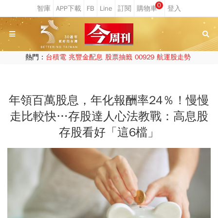
0
熱門：
台積電
兆豐金配息
股票抽籤
00929
航運股走勢
年領百萬股息，年化報酬率24％！慢慢
走比較快…存股達人心法教戰：高息股
存股看好「這6檔」