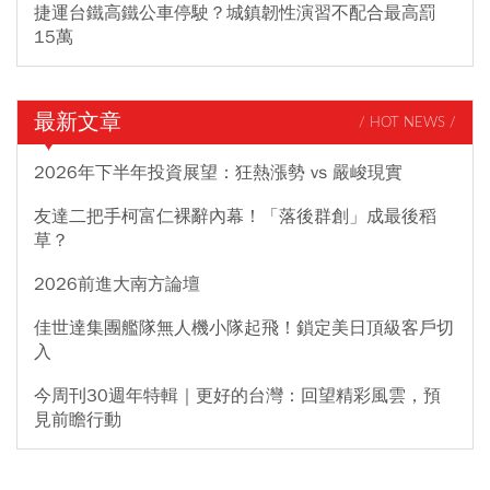
捷運台鐵高鐵公車停駛？城鎮韌性演習不配合最高罰
15萬
最新文章
/ HOT NEWS /
2026年下半年投資展望：狂熱漲勢 vs 嚴峻現實
友達二把手柯富仁裸辭內幕！「落後群創」成最後稻
草？
2026前進大南方論壇
佳世達集團艦隊無人機小隊起飛！鎖定美日頂級客戶切
入
今周刊30週年特輯｜更好的台灣：回望精彩風雲，預
見前瞻行動