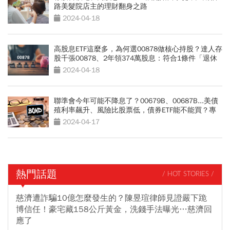
路美髮院店主的理財翻身之路
2024-04-18
高股息ETF這麼多，為何選00878做核心持股？達人存
股千張00878、2年領374萬股息：符合1條件「退休
金領不完」
2024-04-18
聯準會今年可能不降息了？00679B、00687B...美債
殖利率飆升、風險比股票低，債券ETF能不能買？專
家4點分析
2024-04-17
熱門話題
/ HOT STORIES /
慈濟遭詐騙10億怎麼發生的？陳昱瑄律師見證嚴下跪
博信任！豪宅藏158公斤黃金，洗錢手法曝光…慈濟回
應了