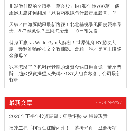
川湖做什麼的？躋身「萬金股」抱1張年賺760萬！傳
產鐵工廠如何翻身「只有兩根鐵憑什麼賣這麼貴」？
天氣／白海豚颱風最新路徑！北北基桃暴風圈侵襲率曝
光、8/7颱風假？三颱怎麼走，10日報先看
健身工廠 vs World Gym大解密！世界健身-KY營收大
勝，獲利卻輸給柏文？教練課、會籍…誰才是真正賺錢
金雞母？
兆基怎麼了？包租代管龍頭爆資金缺口逾百億！董座閃
辭、趙姬投資操盤人失聯…187人組自救會，公司最新
聲明
最新文章
/ HOT NEWS /
2026年下半年投資展望：狂熱漲勢 vs 嚴峻現實
友達二把手柯富仁裸辭內幕！「落後群創」成最後稻