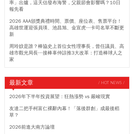
率」出爐，這天估發布海警，父親節會影響嗎？10日
報先看
2026 AAA頒獎典禮時間、票價、座位表、售票平台！
高雄世運迎張員瑛、池昌旭、金宣虎…卡司名單不斷更
新
周玲妏是誰？棒協史上首位女性理事長，曾任議員、高
雄市觀光局長…接棒辜仲諒推3大改革：打造棒球人之
家
最新文章
/ HOT NEWS /
2026年下半年投資展望：狂熱漲勢 vs 嚴峻現實
友達二把手柯富仁裸辭內幕！「落後群創」成最後稻
草？
2026前進大南方論壇