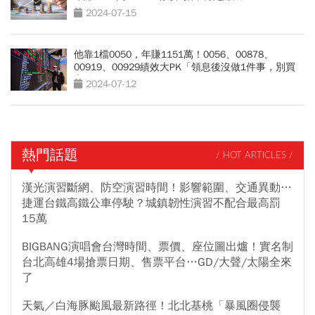
2024-07-15
他靠1檔0050，年賺1151萬！0056、00878、
00919、00929績效大PK「領息後沒做1件事，別買
高股息」
2024-07-12
熱門話題
/ HOT ARTICLES /
漢光演習斷網、防空演習時間！影響範圍、交通異動…
捷運台鐵高鐵公車停駛？城鎮韌性演習不配合最高罰
15萬
BIGBANG演唱會台灣時間、票價、座位圖出爐！實名制
台北高雄4場搶票日期、售票平台…GD/大聲/太陽全來
了
天氣／白海豚颱風最新路徑！北北基桃「暴風圈侵襲