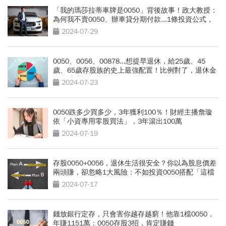
「我的瑪莎拉蒂車牌是0050」背後故事！政大教授：
為何我不賣0050、辦車貸分期付款...1條投資公式，
資產翻5倍
2024-07-29
0050、0056、00878...想提早退休，給25歲、45
歲、65歲存股族的史上最強配置！比例對了，退休金
天差地遠
2024-07-23
0050跌多少買多少，3年獲利100％！財經主播詹璇
依「小資專用零股買法」，3年滾出100萬
2024-07-19
存股0050+0056，退休生活很安全？你以為股息價差
兩頭賺，卻忽略1大風險：不如投資0050搭配「這檔
ETF」
2024-07-17
錢放銀行定存，只會害你越存越窮！他靠1檔0050，
年賺1151萬：0050存股3招，肯定賺錢