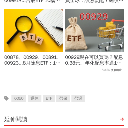
00991A...台股ETF 10檔打
買全球，該怎麼配？網讚
贏大盤，這檔主動式ETF漲
「最強懶人投資」...為何股
幅稱冠，達人認證選股實力
海老牛說，這種人不適合
堅強
買？
00878、00929、00891、
00929現在可以買嗎？配息
00923...8月除息ETF：14
0.38元、年化配息率逼17%
檔年化配息率逾10%！配息
超抗跌？阮慕驊：月配息買
Ads by
金額、最後買進日，如何息
的是「不賤賣」底氣，高股
利雙賺
息必看3重點
0050
退休
ETF
勞保
勞退
延伸閱讀