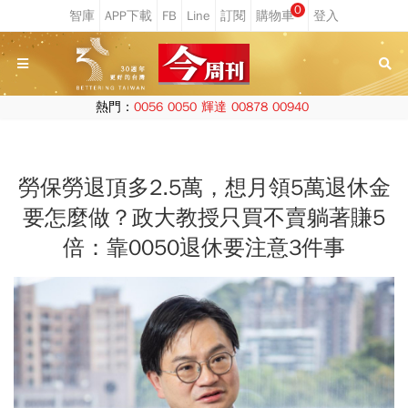
0
熱門：
0056
0050
輝達
00878
00940
勞保勞退頂多2.5萬，想月領5萬退休金
要怎麼做？政大教授只買不賣躺著賺5
倍：靠0050退休要注意3件事