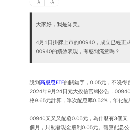
+A
-A
大家好，我是知美。
4月1日掛牌上市的00940，成立已經正
00940的績效表現，有感到滿意嗎？
說到
高股息ETF
的關鍵字，0.05元，不曉得
2024年9月24日元大投信官網公告，009
格9.65元計算，單次配息率0.52%，年化配息
00940又又又配發0.05元，為什麼有3個
個月，只配發現金股利0.05元。觀察配息