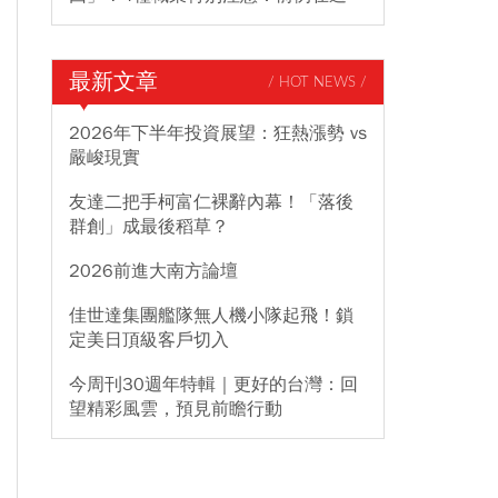
最新文章
/ HOT NEWS /
2026年下半年投資展望：狂熱漲勢 vs
嚴峻現實
友達二把手柯富仁裸辭內幕！「落後
群創」成最後稻草？
2026前進大南方論壇
佳世達集團艦隊無人機小隊起飛！鎖
定美日頂級客戶切入
今周刊30週年特輯｜更好的台灣：回
望精彩風雲，預見前瞻行動