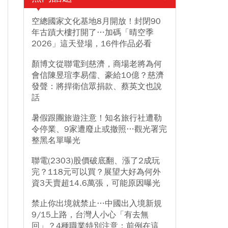
空總國家文化基地8月開放！封閉90
年古蹟大樓打開了…加碼「晴空季
2026」這天登場，16件作品必看
顏博文從聯電到慈濟，商場老將為何
會信陳昱瑄李易儒、豪給10億？慈濟
發聲：將捍衛信眾捐款、蔡英文也說
話
暑假跟團旅遊注意！知名旅行社遭勒
令停業、9家遭廢止或撤照…觀光署完
整黑名單曝光
聯電(2303)股價破底翻、漲了2成玩
完？118元可以買？展望大好為何外
資3天賣超14.6萬張，可能原因曝光
禁止你出境就禁止…中國出入境新規
9/15上路，台灣人小心「有去無
回」？4種職業特別注意：前例在這