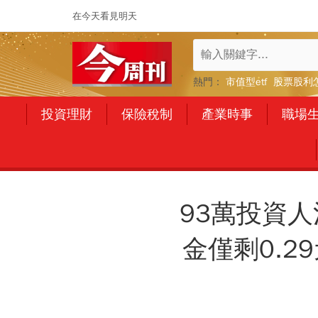
在今天看見明天
熱門：
市值型etf
股票股利
投資理財
保險稅制
產業時事
職場
93萬投資人
金僅剩0.2