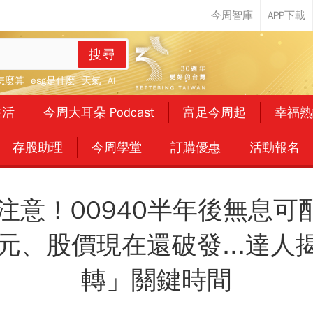
搜尋
怎麼算
esg是什麼
天氣
AI
生活
今周大耳朵 Podcast
富足今周起
幸福熟
存股助理
今周學堂
訂購優惠
活動報名
注意！00940半年後無息
9元、股價現在還破發...達
轉」關鍵時間