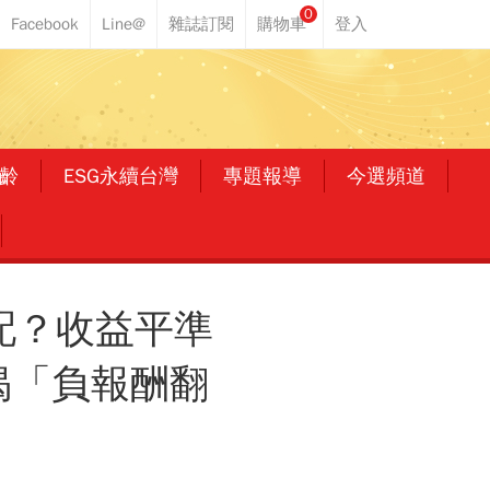
0
齡
ESG永續台灣
專題報導
今選頻道
可配？收益平準
人揭「負報酬翻