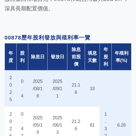
深具長期配置價值。
00878歷年股利發放與殖利率一覽
除息
年
年
股
填息
年殖利
除息日
發放日
前股
股
度
利
天數
率(%)
價
利
2
0
2025
2025
0
21.1
.
/08/1
/09/1
33
2
6
4
8
1
5
2
0
1
2025
2025
0
.
21.2
.
/05/1
/06/1
81
6.28
2
4
6
3
9
3
5
7
7