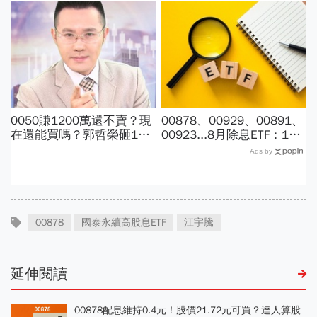
入也追不上，13年總報酬
海老牛說，這種人不適合
竟輸600％
買？
0050賺1200萬還不賣？現
00878、00929、00891、
在還能買嗎？郭哲榮砸1億
00923...8月除息ETF：14
狂掃1100張揭出場點位：4
檔年化配息率逾10%！配息
Ads by
萬7不敢買「可憐哪」
金額、最後買進日，如何息
利雙賺
00878
國泰永續高股息ETF
江宇騰
延伸閱讀
00878配息維持0.4元！股價21.72元可買？達人算股