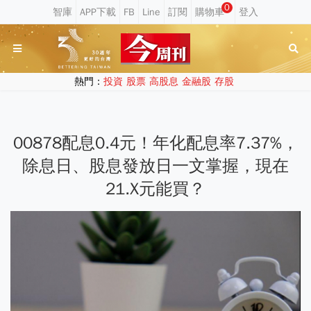
0
熱門：
投資
股票
高股息
金融股
存股
00878配息0.4元！年化配息率7.37%，
除息日、股息發放日一文掌握，現在
21.X元能買？