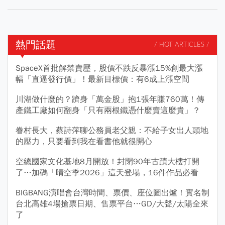
熱門話題
/ HOT ARTICLES /
SpaceX首批解禁賣壓，股價不跌反暴漲15%創最大漲
幅「直逼發行價」！最新目標價：有6成上漲空間
川湖做什麼的？躋身「萬金股」抱1張年賺760萬！傳
產鐵工廠如何翻身「只有兩根鐵憑什麼賣這麼貴」？
眷村長大，蔡詩萍聊公務員老父親：不給子女出人頭地
的壓力，只要看到我在看書他就很開心
空總國家文化基地8月開放！封閉90年古蹟大樓打開
了…加碼「晴空季2026」這天登場，16件作品必看
BIGBANG演唱會台灣時間、票價、座位圖出爐！實名制
台北高雄4場搶票日期、售票平台…GD/大聲/太陽全來
了