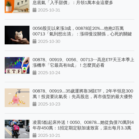
息底氣「入手甜價」：月領1萬本金這麼多
2025-10-31
0056股災以來漲3成，00878近20%...他抱2百萬
00713「氣到想出清」：漲得慢沒關係，心死的關鍵
是？
2025-10-30
00878、00919、0056、00713…高息ETF天王本季上
漲機率「它最高有8成」！怎麼買必看
2025-10-24
00878、00919...35歲運將靠3檔ETF，2年半領息300
萬！投資要比氣長：先高股息，再市值型的最大優勢
2025-10-23
凌晨5點起床外送！0050、00878...她從負債70萬到4
年存450萬：1招定期定額加速致富，滾出每月3.3萬
現金流
2025-10-21