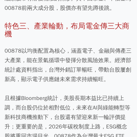
00878前兩大成分股，股價亦有望先蹲後跳。
特色三、產業輪動，布局電金傳三大商
機
00878以均衡配置為核心，涵蓋電子、金融與傳產三
大產業，能在景氣循環中發揮分散風險效果。經濟部
統計處資料指出，台灣外銷訂單暢旺，帶動台股屢創
新高，顯示電子供應鏈未來需求持續暢旺。
且根據Bloomberg統計，美股長期本益比已持續上
調，而台股仍位於相對低位，未來在AI與綠能轉型等
新科技商機推動下，台股還有望迎來新一輪評價提
升；更重要的是，2026年碳稅制度上路，ESG概念
股將重回市場目光，00878作為台灣最大ESG ETF，