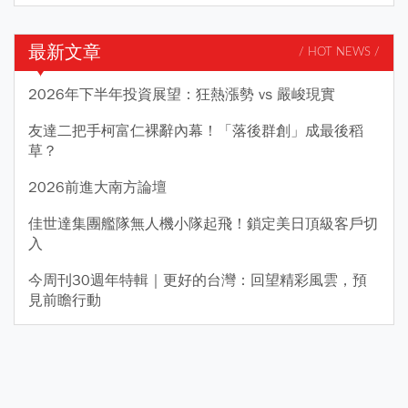
最新文章
/ HOT NEWS /
2026年下半年投資展望：狂熱漲勢 vs 嚴峻現實
友達二把手柯富仁裸辭內幕！「落後群創」成最後稻
草？
2026前進大南方論壇
佳世達集團艦隊無人機小隊起飛！鎖定美日頂級客戶切
入
今周刊30週年特輯｜更好的台灣：回望精彩風雲，預
見前瞻行動