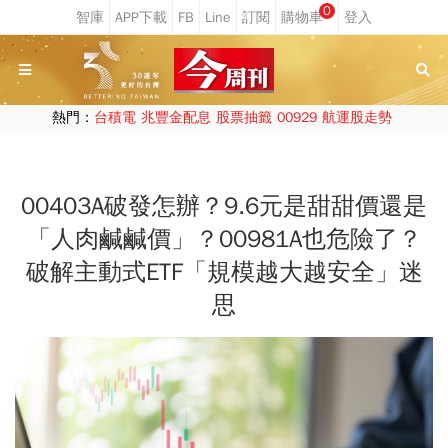
0
熱門：
台積電
兆豐金配息
股票抽籤
00929
航運股走勢
00403A破發怎辦？9.6元是甜甜價還是
「人肉鹹鹹價」？00981A也危險了？
破解主動式ETF「規模越大越安全」迷
思