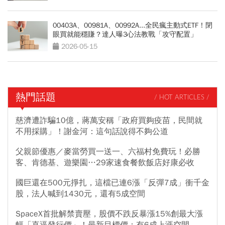
00403A、00981A、00992A...全民瘋主動式ETF！閉
眼買就能穩賺？達人曝3心法教戰「攻守配置」
2026-05-15
熱門話題
/ HOT ARTICLES /
慈濟遭詐騙10億，蔣萬安稱「政府買夠疫苗，民間就
不用採購」！謝金河：這句話說得不夠公道
父親節優惠／麥當勞買一送一、六福村免費玩！必勝
客、肯德基、遊樂園…29家速食餐飲飯店好康必收
國巨還在500元掙扎，這檔已連6漲「反彈7成」衝千金
股，法人喊到1430元，還有5成空間
SpaceX首批解禁賣壓，股價不跌反暴漲15%創最大漲