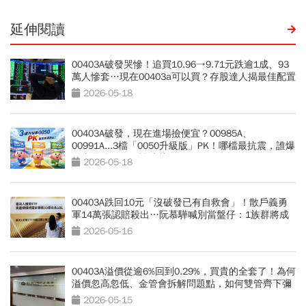
延伸閱讀
00403A破發哭慘！追買10.96→9.71元跌逾1成、93
萬人慘套…現在00403a可以買？存股達人揭最佳配置
點
2026-05-18
00403A破發，現在進場撿便宜？00985A、
00991A...3檔「0050升級版」PK！哪檔最抗震，誰爆
發力最強？一次說清楚
2026-05-18
00403A跌回10元「沒破發已有自救會」！散戶義勇
軍14萬張認賠殺出…阮慕驊喊別當盤仔：1族群將成
績效關鍵
2026-05-16
00403A溢價從逾6%回到0.29%，買貴的全套了！為何
溢價忽高忽低、金管會拆解問題點，如何雙管齊下彌
平溢價？
2026-05-15