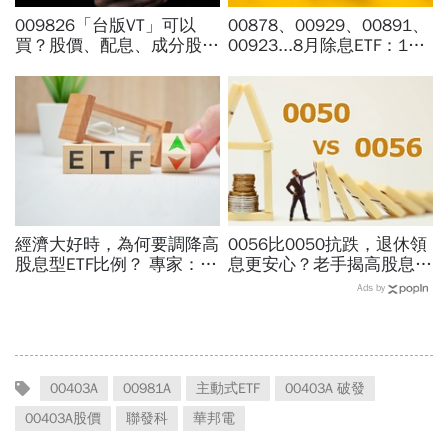
009826「台版VT」可以
00878、00929、00891、
買？股價、配息、成分股…
00923...8月除息ETF：14
和全球VT哪不同，為何連
檔年化配息率逾10%！配息
周冠男都說009826上市是
金額、最後買進日，如何息
邁大步？
利雙賺
經濟大好時，為何要調降高
0056比0050抗跌，退休領
股息型ETF比例？ 專家：用
息更安心？老手揭高股息
防禦配置打開「錢」意識
「4大致命傷」：股息再投
Ads by
入也追不上，13年總報酬
竟輸600％
00403A
00981A
主動式ETF
00403A 破發
00403A股價
聯發科
華邦電