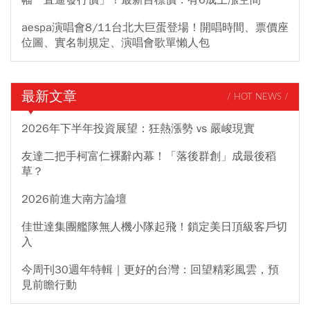
幅「直逼發行價」！最新目標價：有6成上漲空間
aespa演唱會8/11台北大巨蛋登場！開唱時間、票價座
位圖、實名制規定、演唱會歌單懶人包
最新文章
/ HOT NEWS /
2026年下半年投資展望：狂熱漲勢 vs 嚴峻現實
友達二把手柯富仁裸辭內幕！「落後群創」成最後稻
草？
2026前進大南方論壇
佳世達集團艦隊無人機小隊起飛！鎖定美日頂級客戶切
入
今周刊30週年特輯｜更好的台灣：回望精彩風雲，預
見前瞻行動