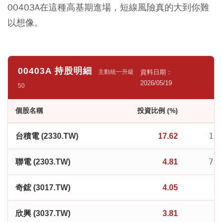
00403A在這種高基期進場，短線風險真的大到你難
以想像。
00403A 持股明細
資料日期：
主動統一升級
2026/05/19
50
個股名稱
投資比例 (%)
13
台積電 (2330.TW)
17.62
73
聯電 (2303.TW)
4.81
2
奇鋐 (3017.TW)
4.05
8
欣興 (3037.TW)
3.81