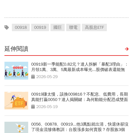
萬7不敢買「可憐哪」
周冠男都說009826上市是
邁大步？
00918
00919
國巨
聯電
高股息ETF
延伸閱讀
00919新一季能配0.82元？達人拆解「暴配3理由」：
月領1萬、3萬、5萬最新成本曝光...股價破表還能無
腦存？
2026-05-29
00919賺太慢，該換009816？不配息、低費用，長期
真能打贏0050？達人揭關鍵：為何動能分配恐成雙面
刃
2026-05-19
0056、00878、00919...他3萬點就出清，快退休卻沒
了現金流慘痛教訓：台股漲多如何賣股？存股族3個