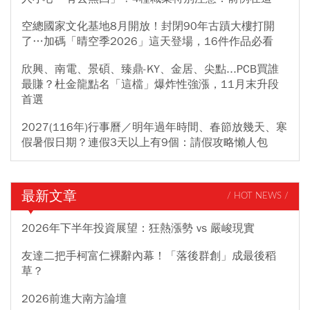
空總國家文化基地8月開放！封閉90年古蹟大樓打開
了…加碼「晴空季2026」這天登場，16件作品必看
欣興、南電、景碩、臻鼎-KY、金居、尖點...PCB買誰
最賺？杜金龍點名「這檔」爆炸性強漲，11月末升段
首選
2027(116年)行事曆／明年過年時間、春節放幾天、寒
假暑假日期？連假3天以上有9個：請假攻略懶人包
最新文章
/ HOT NEWS /
2026年下半年投資展望：狂熱漲勢 vs 嚴峻現實
友達二把手柯富仁裸辭內幕！「落後群創」成最後稻
草？
2026前進大南方論壇