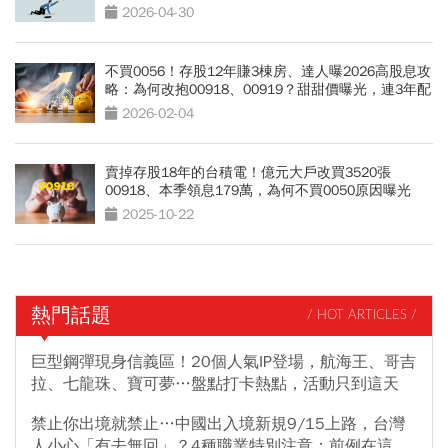
穩賺指南
2026-04-30
不買0056！存股12年賺3棟房、達人曝2026高股息攻
略：為何改抱00918、00919？甜甜價曝光，連3年配
息11%關鍵
2026-02-04
賣掉存股18年的台積電！億元大戶改買3520張
00918、本季領息179萬，為何不買0050原因曝光
2025-10-22
熱門話題
/ HOT ARTICLES /
巨型鋼彈現身信義區！20個人氣IP登場，航海王、哥吉
拉、七龍珠、寶可夢…盤點打卡熱點，活動只到這天
禁止你出境就禁止…中國出入境新規9/15上路，台灣
人小心「有去無回」？4種職業特別注意：前例在這