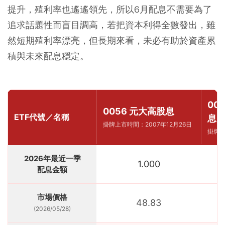
提升，殖利率也遙遙領先，所以6月配息不需要為了
追求話題性而盲目調高，若把資本利得全數發出，雖
然短期殖利率漂亮，但長期來看，未必有助於資產累
積與未來配息穩定。
00
0056 元大高股息
ETF代號／名稱
息
掛牌上市時間：2007年12月26日
掛牌上
2026年最近一季
1.000
配息金額
市場價格
48.83
(2026/05/28)