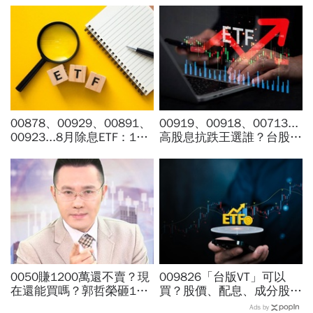
00878、00929、00891、
00919、00918、00713...
00923...8月除息ETF：14
高股息抗跌王選誰？台股7
檔年化配息率逾10%！配息
月跌6％，它竟逆勢漲
金額、最後買進日，如何息
4％...存幾年回本、二代健
利雙賺
保門檻一次看
0050賺1200萬還不賣？現
009826「台版VT」可以
在還能買嗎？郭哲榮砸1億
買？股價、配息、成分股…
狂掃1100張揭出場點位：4
和全球VT哪不同，為何連
Ads by