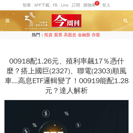
0
熱門：
投資
股票
高股息
金融股
存股
00918配1.26元、殖利率飆17％憑什
麼？搭上國巨(2327)、聯電(2303)順風
車...高息ETF邏輯變了！00919能配1.28
元？達人解析