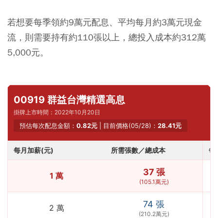
若想要每季領約9萬元配息、平均每月約3萬元現金
流，則需要持有約110張以上，總投入成本約312萬
5,000元。
00919 群益台灣精選高息
掛牌上市時間：2022年10月20日
預估每次配息金額：
0.82元
| 目前價格(05/28)：
28.41元
每月加薪(元)
所需張數／總成本
每
37 張
1 萬
(105.1萬元)
74 張
2 萬
(210.2萬元)