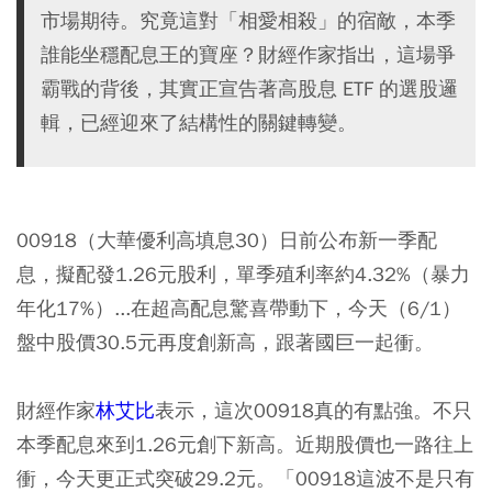
市場期待。究竟這對「相愛相殺」的宿敵，本季
誰能坐穩配息王的寶座？財經作家指出，這場爭
霸戰的背後，其實正宣告著高股息 ETF 的選股邏
輯，已經迎來了結構性的關鍵轉變。
00918（大華優利高填息30）日前公布新一季配
息，擬配發1.26元股利，單季殖利率約4.32%（暴力
年化17%）...在超高配息驚喜帶動下，今天（6/1）
盤中股價30.5元再度創新高，跟著國巨一起衝。
財經作家
林艾比
表示，這次00918真的有點強。不只
本季配息來到1.26元創下新高。近期股價也一路往上
衝，今天更正式突破29.2元。「00918這波不是只有