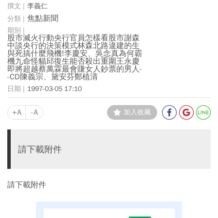
李義仁
焦點新聞
股市滅火行動央行官員怎樣看股市謝森
中談央行的決策模式林森北路違建的生
與死搞什麼飛機!李慶安、吳念真為何霸
機九命怪貓邱復生能否殺出重圍王永慶
即將超越蔡萬霖最會賺女人鈔票的男人-
-CD陳義宗、黛安芬鄭植清
1997-03-05 17:10
+A
-A
加入收藏
請下載附件
請下載附件