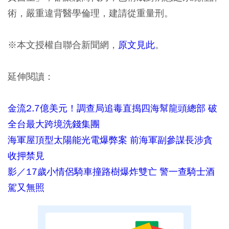
術，嚴重違背醫學倫理，建請從重量刑。
※本文授權自聯合新聞網，
原文見此
。
延伸閱讀：
金流2.7億美元！調查局追毒直搗四海幫龍頭總部 破
全台最大跨境洗錢集團
海軍屋頂型太陽能光電爆弊案 前海軍副參謀長涉貪
收押禁見
影／17歲小情侶騎車撞路樹爆炸雙亡 警一查騎士酒
駕又無照