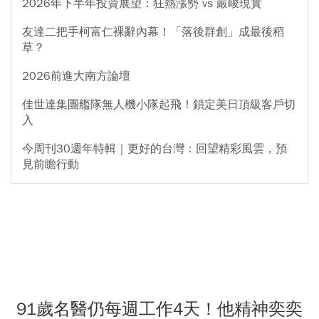
2026年下半年投資展望：狂熱漲勢 vs 嚴峻現實
友達二把手柯富仁裸辭內幕！「落後群創」成最後稻
草？
2026前進大南方論壇
佳世達集團艦隊無人機小隊起飛！鎖定美日頂級客戶切
入
今周刊30週年特輯｜更好的台灣：回望精彩風雲，預
見前瞻行動
91歲名醫仍每週工作4天！他精神奕奕