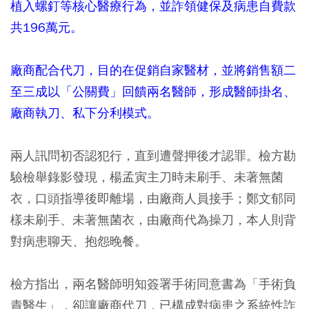
植入螺釘等核心醫療行為，並詐領健保及病患自費款
共196萬元。
廠商配合代刀，目的在促銷自家醫材，並將銷售額二
至三成以「公關費」回饋兩名醫師，形成醫師掛名、
廠商執刀、私下分利模式。
兩人訊問初否認犯行，直到遭聲押後才認罪。檢方勘
驗檢舉錄影發現，楊孟寅主刀時未刷手、未著無菌
衣，口頭指導後即離場，由廠商人員接手；鄭文郁同
樣未刷手、未著無菌衣，由廠商代為操刀，本人則背
對病患聊天、抱怨晚餐。
檢方指出，兩名醫師明知簽署手術同意書為「手術負
責醫生」，卻讓廠商代刀，已構成對病患之系統性詐