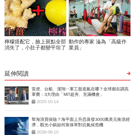
延伸閱讀
雷虎、台船、漢翔…軍工股底氣在哪？全球都在調高
軍費：3大理由「MIT超夯、充滿機會」
2025-10-14
幫海浪買保險？海平面上升恐蒸發3000萬美元衝浪經
濟，觀光小鎮如何靠保單對抗氣候危機
2026-06-10