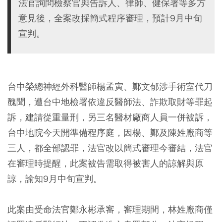
法官詢問檢察官與告訴人、律師、健保署等多方
意見後，全案改採簡式程序審理，預計9月中旬
宣判。
台中榮總神經外科醫師楊孟寅、鄭文郁涉手術室代刀
醜聞，遭台中地檢署依違反醫師法、詐欺取財等罪起
訴，建請從重量刑，另三名醫材廠商人員一併被訴，
台中地院今天開準備程序庭，因楊、鄭及陳姓廠商等
三人，都全部認罪，法官改以簡式審理今審結，法官
在審理時提醒，此案被告需取得被害人的諒解與原
諒，諭知9月中旬宣判。
此案由受命法官鄭永彬承審，審理期間，林姓廠商僅