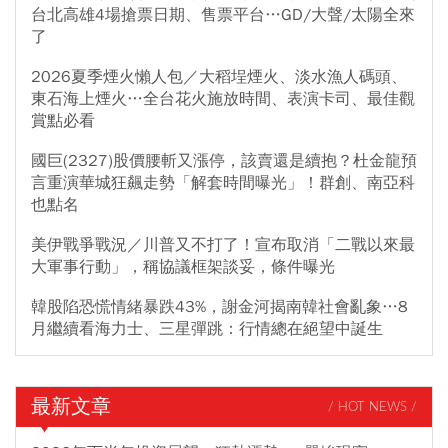
台北高雄4場搶票日期、售票平台…GD/大聲/太陽全來
了
2026夏季煙火懶人包／大稻埕煙火、淡水漁人碼頭、
東石海上煙火…全台花火施放時間、表演卡司、最佳觀
賞點必看
國巨(2327)股價腰斬又漲停，該賣還是續抱？杜金龍預
言重演華城狂飆走勢「解套時間曝光」！群創、南亞科
也點名
美伊戰爭戰況／川普又不打了！宣布取消「二戰以來最
大軍事行動」，稱協議框架談妥，條件曝光
韓股陷恐慌情緒暴跌43%，謝金河揭南韓社會亂象…8
月繼續看海力士、三星彈跳：行情總在絕望中誕生
最新文章
/ HOT NEWS /