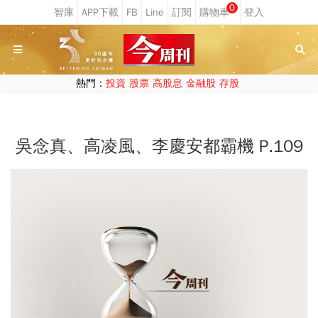
0
熱門：
投資
股票
高股息
金融股
存股
吳念真、高凌風、李慶安都霸機 P.109