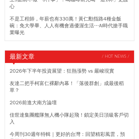
心
不是工程師，年薪也有330萬！黃仁勳指路4種金飯
碗：免大學畢、人人有機會過優渥生活…AI時代搶手職
業曝光
最新文章
/ HOT NEWS /
2026年下半年投資展望：狂熱漲勢 vs 嚴峻現實
友達二把手柯富仁裸辭內幕！「落後群創」成最後稻
草？
2026前進大南方論壇
佳世達集團艦隊無人機小隊起飛！鎖定美日頂級客戶切
入
今周刊30週年特輯｜更好的台灣：回望精彩風雲，預