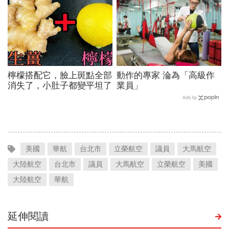
檸檬搭配它，臉上斑點全部
動作的專家 淪為「高級作
消失了，小肚子都變平坦了
業員」
Ads by
美國
華航
台北市
立榮航空
議員
大馬航空
大陸航空
台北市
議員
大馬航空
立榮航空
美國
大陸航空
華航
延伸閱讀