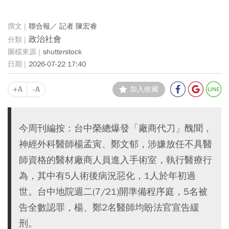
聯合報／ 記者 陳宏睿
政治社會
shutterstock
2026-07-22 17:40
+A
-A
加入收藏
今周刊編按：台中榮總爆發「廠商代刀」醜聞，
神經外科醫師楊孟寅、鄭文郁，涉嫌放任不具醫
師資格的醫材廠商人員進入手術室，執行醫療行
為，其中有5人術後病況惡化，1人於年初過
世。台中地院週二(7/21)開準備程序庭，5名被
告全數認罪，楊、鄭2名醫師均盼法官宣告緩
刑。