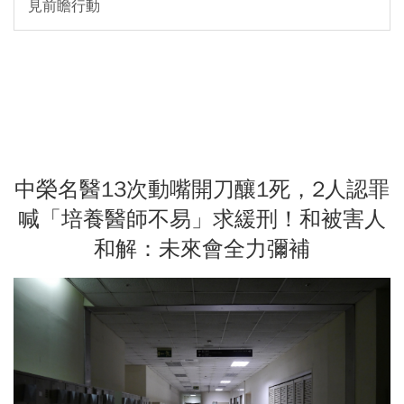
見前瞻行動
中榮名醫13次動嘴開刀釀1死，2人認罪
喊「培養醫師不易」求緩刑！和被害人
和解：未來會全力彌補