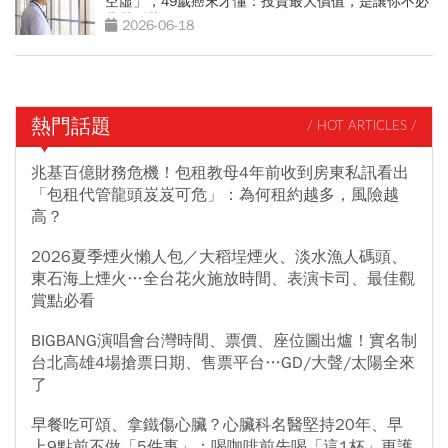
空虛」，49歲癌末才懂：投資最大價值，是讓你不必
悲壯活著
2026-06-18
熱門話題
/ HOT ARTICLES /
兆基百億財務危機！包租教母4年前收到房東私訊看出
「包租代管龍頭岌岌可危」：為何租約越多，風險越
高？
2026夏季煙火懶人包／大稻埕煙火、淡水漁人碼頭、
東石海上煙火…全台花火施放時間、表演卡司、最佳觀
賞點必看
BIGBANG演唱會台灣時間、票價、座位圖出爐！實名制
台北高雄4場搶票日期、售票平台…GD/大聲/太陽全來
了
早餐吃可頌、拿鐵傷心臟？心臟科名醫堅持20年、早
上9點前不做「5件事」：喝咖啡前先喝「這1杯」更護