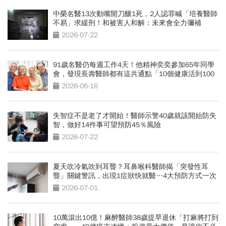
中榮名醫13次動嘴開刀釀1死，2人認罪喊「培養醫師
不易」求緩刑！和被害人和解：未來會全力彌補
2026-07-22
91歲名醫仍每週工作4天！他精神奕奕參加65年同學
會，發現長壽醫師都有這共通點「10個健康活到100
歲秘訣」
2026-06-16
失智症不是老了才開始！醫師示警40歲就該開始防失
智，做好14件事可望預防45％風險
2026-07-22
夏天吹冷氣吹到耳聾？耳鼻喉科醫師揭「突發性耳
聾」關鍵警訊，出現1症狀快就醫…4大預防方式一次
看
2026-07-01
10萬滾出10億！麻醉醫師38歲提早退休「打麻將打到