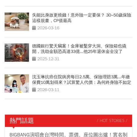
失能比身故更燒錢！意外險一定要保？ 30~50歲保險
這樣規畫，CP值最高
2026-03-16
德國銀行驚天竊案！金庫被鑿穿大洞、保險箱也撬
開，洗劫金額恐高達33億...他25年退休金全沒了
2025-12-31
沈玉琳抗癌住院病房每日2.5萬、保險理賠3萬...年繳
保費10萬划得來？試算驚人代價：為何終身險不如定
期險
2026-03-11
熱門話題
/ HOT STORIES /
BIGBANG演唱會台灣時間、票價、座位圖出爐！實名制