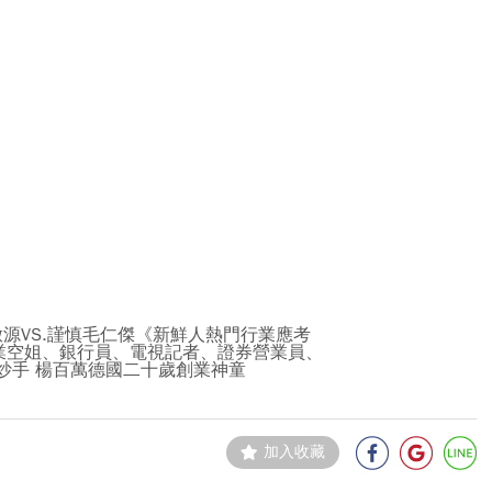
源VS.謹慎毛仁傑《新鮮人熱門行業應考
業空姐、銀行員、電視記者、證券營業員、
炒手 楊百萬德國二十歲創業神童
加入收藏