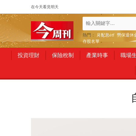
在今天看見明天
熱門：
月配息etf
勞保退休
存股名單
投資理財
保險稅制
產業時事
職場