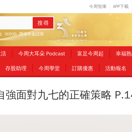
搜尋
金
00939
勞保年金試算
生活
今周大耳朵 Podcast
富足今周起
幸福熟
存股助理
今周學堂
訂購優惠
活動報名
自強面對九七的正確策略 P.1