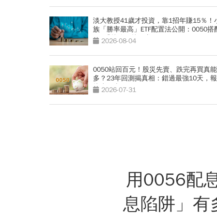
淡大教授41歲才投資，靠1招年賺15％！
族「勝率最高」ETF配置法公開：0050搭
1種「越簡單越好賺」
2026-08-04
0050站回百元！股災先賣、跌完再買真
多？23年回測揭真相：錯過最強10天，
接少一半
2026-07-31
用0056
息陷阱」有