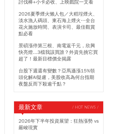
討伐棒+小卡必收、上映戲院一文看
2026夏季煙火懶人包／大稻埕煙火、
淡水漁人碼頭、東石海上煙火…全台
花火施放時間、表演卡司、最佳觀賞
點必看
景碩漲停第三根、南電返千元，欣興
快亮燈...3檔我該買誰？外資先挑它買
超了！最新目標價全揭露
台股下週還有變數？亞馬遜漲15%領
頭化解AI疑慮，美股收高為何台指期
夜盤反而下殺逾千點？
最新文章
/ HOT NEWS /
2026年下半年投資展望：狂熱漲勢 vs
嚴峻現實