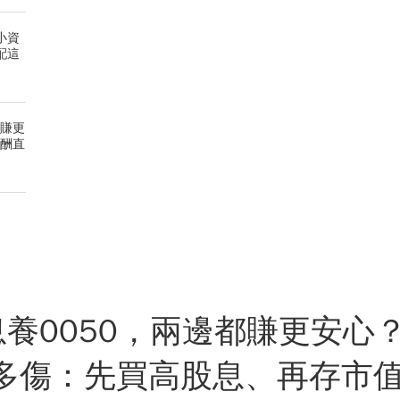
小資
配這
能賺更
報酬直
配息養0050，兩邊都賺更安心
多傷：先買高股息、再存市值