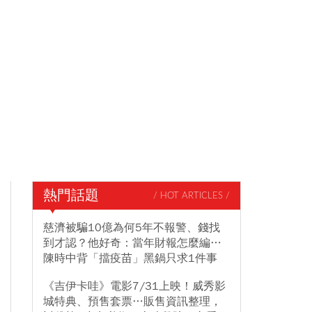
熱門話題
/ HOT ARTICLES /
慈濟被騙10億為何5年不報警、錢找
到才認？他好奇：當年財報怎麼編…
陳時中背「擋疫苗」黑鍋只求1件事
《吉伊卡哇》電影7/31上映！威秀影
城特典、預售套票…販售資訊整理，