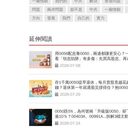
一廂情願
我們的
中共
解決
香港問題
問題
兩岸問題
卻不是
中共
一廂情願
方向
發展
我們
自己的
實力
延伸閱讀
用0056配息養0050，兩邊都賺更安心？
看「領息陷阱」有多傷：先買高股息、再
值型，10年少賺330萬
2026-07-08
存1千萬0050提早退休，每月賣股竟越花
錢？退休第一年就遇股災撐得住？抱005
心養老」有3條件
2026-07-29
0050跌5%，為何號稱「升級版0050」卻
逾10％？00403A、00991A...拆解3檔主
ETF，哪檔最抗跌？
2026-07-24