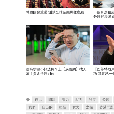
希臘國會重選 測試全球金融災難底線
下個月房租
分鐘解決燃
PR
臨時需要小額週轉？上【易借網】找人
【巴菲特股
幫！資金快速到位
功 其實就一
自己
問題
努力
壓力
發展
發展
我們
自己的
把握
實力
之後
香港問題