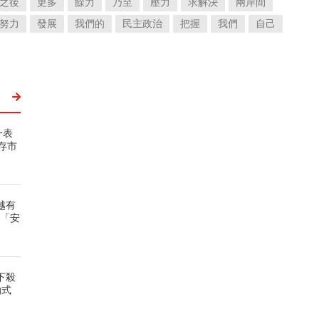
之後
更多
餘力
乃至
壓力
求解決
兩岸間
努力
發展
我們的
民主政治
把握
我們
自己
一表
存市
越有
0「安
下殺
動式