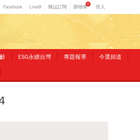
0
齡
ESG永續台灣
專題報導
今選頻道
4