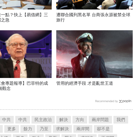
差一點？快上【易借網】三
遭聯合國列黑名單 台商張永源被禁全球
眉之急
旅行
東會專題報導】巴菲特的成
管用的經濟手段 才是亂世王道
個觀念
Recommended by
中共
中共
民主政治
解決
方向
兩岸問題
我們
更多
餘力
乃至
求解決
兩岸間
卻不是