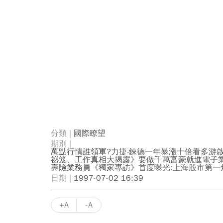
國際瞭望
萬點行情誰領軍?力捷‧錸德一年暴漲十倍看多游啟
祕笈、工作真相大揭露》要做千萬富豪就進電子
壽險業務員《獨家專訪》首度曝光:上海股市第一
1997-07-02 16:39
+A
-A