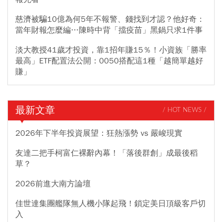
慈濟被騙10億為何5年不報警、錢找到才認？他好奇：
當年財報怎麼編…陳時中背「擋疫苗」黑鍋只求1件事
淡大教授41歲才投資，靠1招年賺15％！小資族「勝率
最高」ETF配置法公開：0050搭配這1種「越簡單越好
賺」
最新文章
/ HOT NEWS /
2026年下半年投資展望：狂熱漲勢 vs 嚴峻現實
友達二把手柯富仁裸辭內幕！「落後群創」成最後稻
草？
2026前進大南方論壇
佳世達集團艦隊無人機小隊起飛！鎖定美日頂級客戶切
入