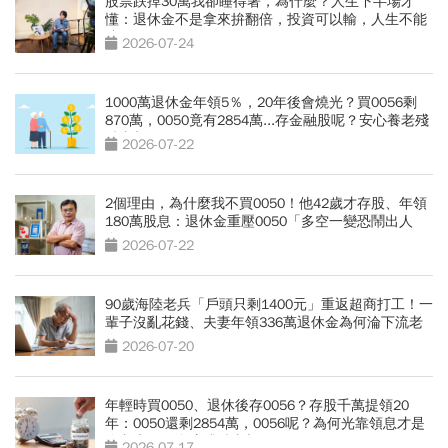
股票跌掉30萬我卻睡得著，為什麼？人生下半場才
懂：退休金不是拿來拚翻倍，投資可以輸，人生不能
賭
2026-07-24
1000萬退休金年領5％，20年後會燒光？買0056剩
870萬，0050竟有2854萬...存金融股呢？安心養老殘
酷真相
2026-07-22
2個理由，為什麼我不買0050！他42歲才存股、年領
180萬股息：退休金重壓0050「多空一變恐鬧出人
命」
2026-07-22
90歲海陸老兵「戶頭只剩1400元」重返超商打工！一
輩子沒亂花錢、夫妻年領336萬退休金為何淪下流老
人？
2026-07-20
年輕時買0050、退休後存0056？存股千萬提領20
年：0050還剩2854萬，0056呢？為何光靠領息才是
吃老本…現金流殘酷真相
2026-07-17