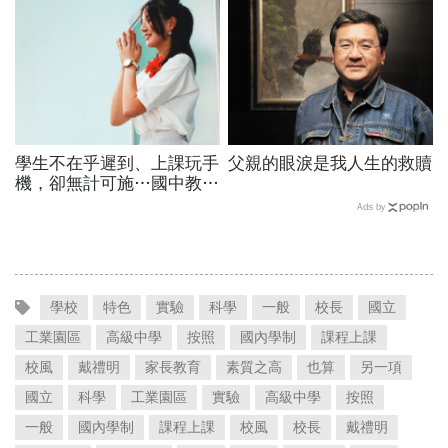
「追尋所愛比跟潮流更重
管涉家暴：好懊悔
要」
學生不在乎遲到、上課玩手
父親的眼淚是我人生的救贖
機，卻無計可施…國中教師
裸辭告白：早自習就感到疲
Ads by
倦「樣樣靠班經、早晚發神
經」
學校
特色
實驗
科學
一般
校長
國立
工業園區
高級中學
按照
國內學制
課程上課
校風
戴禮明
家長教育
素質之高
也算
另一項
國立
科學
工業園區
實驗
高級中學
按照
一般
國內學制
課程上課
校風
校長
戴禮明