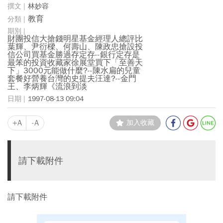
林妙容
教育
財團投信大搶錢明星基金經理人總評比
葉輝、尹衍樑、何壽山、陳政忠搶設投
信公司買基金勝過存定存--銀行定存是
最笨的投資收藏家徐展堂買下「至善天
下」3000元能做什麼?--陳水扁的兒童
套餐好營養台灣的史提夫汪達?--金門
王、李炳輝《流浪到淡
1997-08-13 09:04
+A
-A
加入收藏
請下載附件
請下載附件