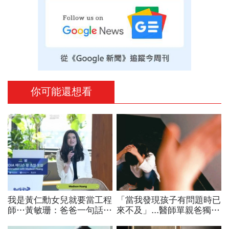
你可能還想看
我是黃仁勳女兒就要當工程
「當我發現孩子有問題時已
師…黃敏珊：爸爸一句話，
來不及」...醫師單親爸獨扛
讓我從電機系改廚藝學校
育兒壓力 從愧疚寵溺到嚴