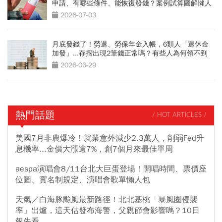
申請、有哪些條件、能恢復發錢？案例試算圖解懶人
包
2026-07-03
月底發錢了！勞退、勞保年金入帳，6類人「退休金
加發」...存摺出現2筆錢正常嗎？有些人為何領不到
2026-06-29
熱門話題
/ HOT ARTICLES /
美國7月非農爆冷！就業意外減少2.3萬人，削弱Fed升
息機率...金價大漲逾7%，創7個月來最佳單周
aespa演唱會8/11台北大巨蛋登場！開唱時間、票價座
位圖、實名制規定、演唱會歌單懶人包
天氣／白海豚颱風最新路徑！北北基桃「暴風圈侵襲
率」出爐，這天估發布海警，父親節會影響嗎？10日
報先看