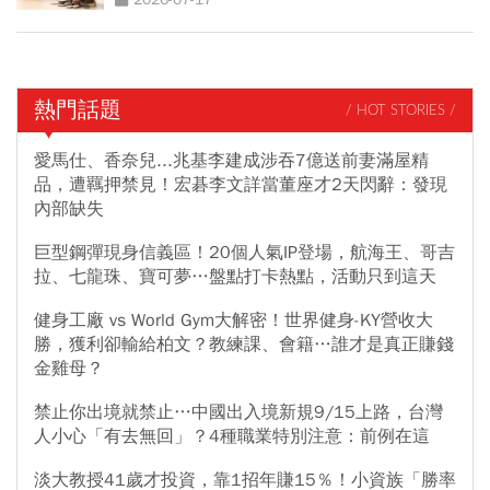
熱門話題
/ HOT STORIES /
愛馬仕、香奈兒...兆基李建成涉吞7億送前妻滿屋精
品，遭羈押禁見！宏碁李文詳當董座才2天閃辭：發現
內部缺失
巨型鋼彈現身信義區！20個人氣IP登場，航海王、哥吉
拉、七龍珠、寶可夢…盤點打卡熱點，活動只到這天
健身工廠 vs World Gym大解密！世界健身-KY營收大
勝，獲利卻輸給柏文？教練課、會籍…誰才是真正賺錢
金雞母？
禁止你出境就禁止…中國出入境新規9/15上路，台灣
人小心「有去無回」？4種職業特別注意：前例在這
淡大教授41歲才投資，靠1招年賺15％！小資族「勝率