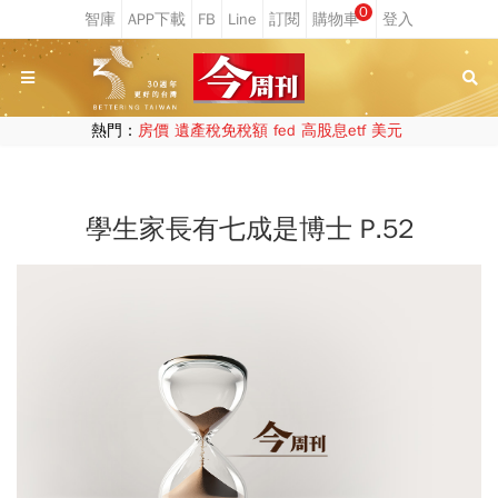
0
熱門：
房價
遺產稅免稅額
fed
高股息etf
美元
學生家長有七成是博士 P.52