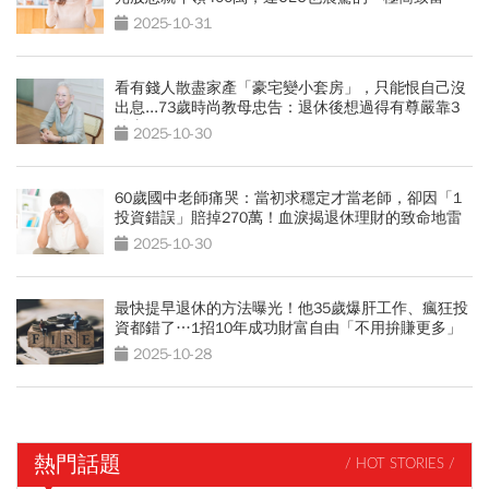
術」
2025-10-31
看有錢人散盡家產「豪宅變小套房」，只能恨自己沒
出息...73歲時尚教母忠告：退休後想過得有尊嚴靠3
件事
2025-10-30
60歲國中老師痛哭：當初求穩定才當老師，卻因「1
投資錯誤」賠掉270萬！血淚揭退休理財的致命地雷
2025-10-30
最快提早退休的方法曝光！他35歲爆肝工作、瘋狂投
資都錯了…1招10年成功財富自由「不用拚賺更多」
2025-10-28
熱門話題
/ HOT STORIES /