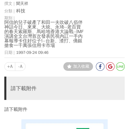
聞天祥
科技
阿信的兒子破產了和田一夫吹破八佰伴
神話今日、來來、大統、永琦--老百貨
的春天索羅斯、馬哈地香港大論戰--IMF
演講全文台灣首次發表民視內訌一手內
幕報導卡住好位子!--台新、渣打、僑銀
搶食一千萬張信用卡市場
1997-09-24 09:46
+A
-A
加入收藏
請下載附件
請下載附件