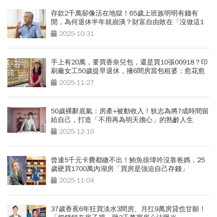
存款2千萬卻像活在地獄！65歲上班族明明有錢有
閒，為何退休半年就崩潰？財富自由敗在「沒做這1
事」
2025-10-31
手上有20萬，要買香奈兒包，還是買10張00918？印
刷廠女工50歲提早退休，擁6間房當包租婆：愈花愈
有錢的秘訣
2025-11-27
50歲裸辭底氣：房產+被動收入！狄志為將7成時間留
給自己，打造「不用再為明天擔心」的熟齡人生
2025-12-10
曾連5千元卡費都繳不出！鮪魚徐瑋吟沒靠爸媽，25
歲硬買1700萬內湖房「買房是強迫自己存錢」
2025-11-04
37歲香蕉6年狂買淡水3間房、月扛9萬房貸也甘願！