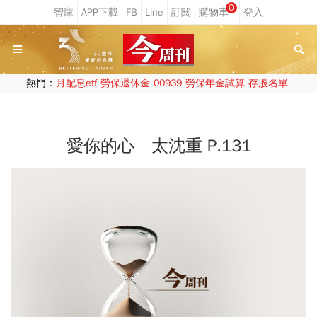
0
熱門：
月配息etf
勞保退休金
00939
勞保年金試算
存股名單
愛你的心 太沈重 P.131