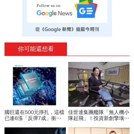
你可能還想看
國巨還在500元掙扎，這檔
佳世達集團艦隊「無人機小
已連6漲「反彈7成」衝千
隊起飛」！投資新創擎壤、
金股，法人喊到1430元，
翔隆，總座親督軍養大精
還有5成空間
兵：鎖定美日頂級客戶切入