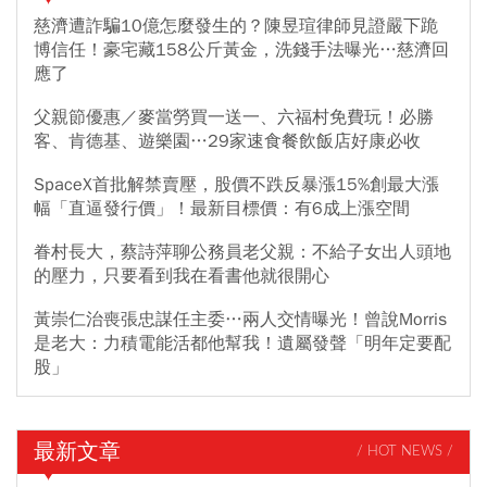
慈濟遭詐騙10億怎麼發生的？陳昱瑄律師見證嚴下跪
博信任！豪宅藏158公斤黃金，洗錢手法曝光…慈濟回
應了
父親節優惠／麥當勞買一送一、六福村免費玩！必勝
客、肯德基、遊樂園…29家速食餐飲飯店好康必收
SpaceX首批解禁賣壓，股價不跌反暴漲15%創最大漲
幅「直逼發行價」！最新目標價：有6成上漲空間
眷村長大，蔡詩萍聊公務員老父親：不給子女出人頭地
的壓力，只要看到我在看書他就很開心
黃崇仁治喪張忠謀任主委…兩人交情曝光！曾說Morris
是老大：力積電能活都他幫我！遺屬發聲「明年定要配
股」
最新文章
/ HOT NEWS /