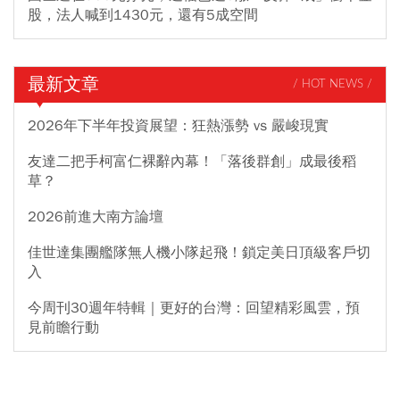
股，法人喊到1430元，還有5成空間
最新文章
/ HOT NEWS /
2026年下半年投資展望：狂熱漲勢 vs 嚴峻現實
友達二把手柯富仁裸辭內幕！「落後群創」成最後稻
草？
2026前進大南方論壇
佳世達集團艦隊無人機小隊起飛！鎖定美日頂級客戶切
入
今周刊30週年特輯｜更好的台灣：回望精彩風雲，預
見前瞻行動