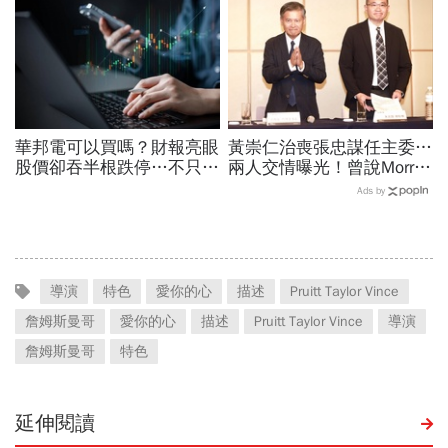
華邦電可以買嗎？財報亮眼
黃崇仁治喪張忠謀任主委…
股價卻吞半根跌停…不只外
兩人交情曝光！曾說Morris
資終結連3買改賣超1.8萬
是老大：力積電能活都他幫
Ads by
張利空，要抱要殺全看2重
我！遺屬發聲「明年定要配
點
股」
導演
特色
愛你的心
描述
Pruitt Taylor Vince
詹姆斯曼哥
愛你的心
描述
Pruitt Taylor Vince
導演
詹姆斯曼哥
特色
延伸閱讀