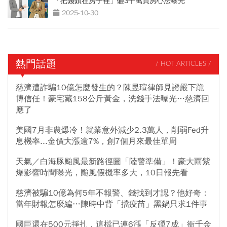
「把錢鎖在房子裡」砸3千萬買房心法曝光
2025-10-30
熱門話題
/ HOT ARTICLES /
慈濟遭詐騙10億怎麼發生的？陳昱瑄律師見證嚴下跪
博信任！豪宅藏158公斤黃金，洗錢手法曝光…慈濟回
應了
美國7月非農爆冷！就業意外減少2.3萬人，削弱Fed升
息機率...金價大漲逾7%，創7個月來最佳單周
天氣／白海豚颱風最新路徑圖「陸警準備」！豪大雨紫
爆影響時間曝光，颱風假機率多大，10日報先看
慈濟被騙10億為何5年不報警、錢找到才認？他好奇：
當年財報怎麼編…陳時中背「擋疫苗」黑鍋只求1件事
國巨還在500元掙扎，這檔已連6漲「反彈7成」衝千金