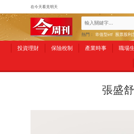
在今天看見明天
熱門：
市值型etf
股票股利
投資理財
保險稅制
產業時事
職場
張盛舒