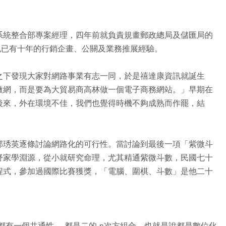
系統整合部專案經理，四年前就負責規畫郵政總局及儲匯局的
，但也已有十年的行銷企畫、公關及業務推展經驗。
之下發現大家對網路事業有志一同，於是禧達康資訊就誕生
微網，而是要為大貿易商高林做一個電子商務網站。」早期在
後來，外在環境不佳，我們也覺得時機不夠成熟而作罷，結
邱琇英逐條討論網路化的可行性。當討論到最後一項「紫微斗
舒家學淵源，從小就研究命理，尤其精通紫微斗數，民國七十
程式，參加過國際比賽獲獎，「電腦、圍棋、斗數」是他二十
都有一個共通性， 都是二的 n次方組合，也就是說都是數位化