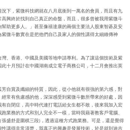
情況下，紫微科技網就在八月底衝到一萬名的會員，而且有九
常高興終於找到自己真正的命盤，而且，很多曾被我用紫微斗
夠幫助更多人。」甚至像禧達康的兩個主要法人股東智碁及安
為紫微斗數實在是把他們自己及家人的個性講得太細緻傳神
台灣、香港、中國及美國等地申請專利。為了讓這個技術及紫
因此十月預計在中國湖南成立電子商務公司，十二月會推出英
孤芳自賞及纖細的特質，因此，從小他就有很強的第六感，對
，經常有焦慮感的他，深深感受到紫微斗數所帶來的好處，因
我有自閉症，高中時代連打電話給女生都不敢，後來我加入宏
我跑業務的方式和別人完全不一樣，當時我藉著教客戶電腦、
（張盛舒是圍棋三段)，透過這種方式跑業務。可是，還是覺得
個性講得非常清楚，我真正的興趣是發展技術，於是就到迪吉