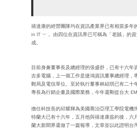
禧達康的經營團隊均在資訊產業界已有相當多年的經驗，
in IT ︶， 由四位在資訊界已可稱為「老賊
成。
目前身兼董事長及總經理的張盛舒，已有十六年
吉多電腦，上一個工作是捷鴻資訊董事總經理，
郵局及電信單位。至於執行董事林紹琪已有二十
專長為行銷企畫及國際業務，今年還剛從台大 EM
擔任科技長的邱耀輝為美國喬治亞理工學院電機
特蘭大已有十六年，五月他與禧達康簽約後，六
蘭大新聞界還做了一篇報導，文章並以此證明台