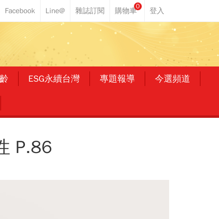
0
齡
ESG永續台灣
專題報導
今選頻道
P.86