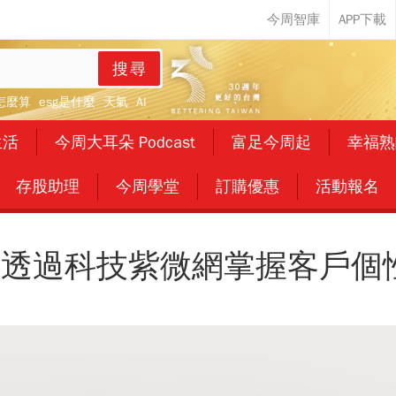
搜尋
怎麼算
esg是什麼
天氣
AI
生活
今周大耳朵 Podcast
富足今周起
幸福熟
存股助理
今周學堂
訂購優惠
活動報名
透過科技紫微網掌握客戶個性 