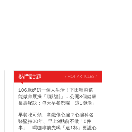
熱門話題
/ HOT ARTICLES /
106歲奶奶一個人生活！下田種菜還
能做伸展操「頭貼腿」...公開8個健康
長壽秘訣：每天早餐都喝「這1碗湯」
早餐吃可頌、拿鐵傷心臟？心臟科名
醫堅持20年、早上9點前不做「5件
事」：喝咖啡前先喝「這1杯」更護心