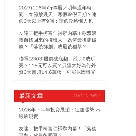
2027(116年)行事曆／明年過年時
間、春節放幾天、寒假暑假日期？連
假3天以上有9個：請假攻略懶人包
友達二把手柯富仁裸辭內幕！彭双浪
親自找回來的接班人，為何最後撕破
臉？「落後群創」成最後稻草？
聯電(2303)股價破底翻、漲了2成玩
完？118元可以買？展望大好為何外
資3天賣超14.6萬張，可能原因曝光
最新文章
/ HOT NEWS /
2026年下半年投資展望：狂熱漲勢 vs
嚴峻現實
友達二把手柯富仁裸辭內幕！「落後
群創」成最後稻草？