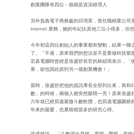
創業團隊有四位－個個是資深經理人
另外負責電子商務處的邱琇英，曾任職精業公司
Internet 業務，她的年紀比其他三位小很多
今年初這四位創始人的事業都有變動，結果一聊
了。「不過，原來我們的想法並不是要做科技紫
宏碁電腦時曾經是張盛舒長官的林紹琪表示，「
果，卻也因此抓到另一個創業機會！」
當時，張盛舒把他的資訊專長全部列出來，再和
數」的時候，兩個人都突然眼睛一亮！原來張盛
六年就已經寫過紫微斗數軟體，也寫過電腦圍棋
年來的最愛，也累積相當多的研究心得。
張盛舒說， 「斗數源出易經，電腦、圍棋、易經