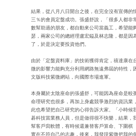
結果，從八月八日開台之後，在完全沒有宣傳的
三％的會員定盤成功。張盛舒說，「很多人都非
數幫助過的朋友，都自動來公司當義工，希望能
瑟，兩家公司的總經理盧宏鎰及林志隆，都是因
了，於是決定要投資他們。
由於「定盤資料庫」的技術獲得肯定，禧達康在
微的影響力能夠充分利用網路無遠弗屆的特性，
文版科技紫微網站，向國際市場進軍。
本身屬於太陰座命的張盛舒，可能因為座命是較
命理研究也很多，再加上身處競爭激烈的資訊業
此也希望把自己研究的心得告訴大家。「小時候
碁科技當業務人員，但是做得很不快樂，結果，
幫客戶寫軟體，有時候還兼替客戶算命、下圍棋
實在不符自己的志趣，後來，我發現紫微把我的