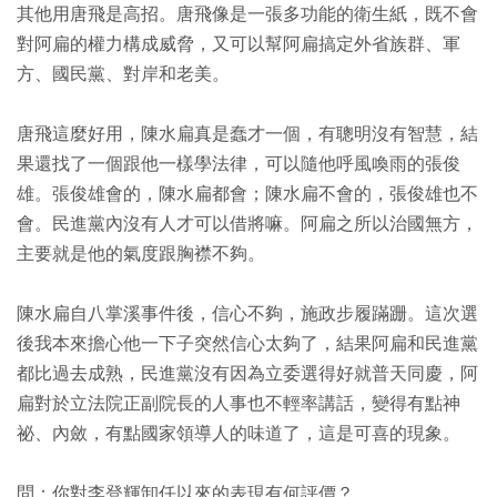
其他用唐飛是高招。唐飛像是一張多功能的衛生紙，既不會
對阿扁的權力構成威脅，又可以幫阿扁搞定外省族群、軍
方、國民黨、對岸和老美。
唐飛這麼好用，陳水扁真是蠢才一個，有聰明沒有智慧，結
果還找了一個跟他一樣學法律，可以隨他呼風喚雨的張俊
雄。張俊雄會的，陳水扁都會；陳水扁不會的，張俊雄也不
會。民進黨內沒有人才可以借將嘛。阿扁之所以治國無方，
主要就是他的氣度跟胸襟不夠。
陳水扁自八掌溪事件後，信心不夠，施政步履蹣跚。這次選
後我本來擔心他一下子突然信心太夠了，結果阿扁和民進黨
都比過去成熟，民進黨沒有因為立委選得好就普天同慶，阿
扁對於立法院正副院長的人事也不輕率講話，變得有點神
祕、內斂，有點國家領導人的味道了，這是可喜的現象。
問：你對李登輝卸任以來的表現有何評價？