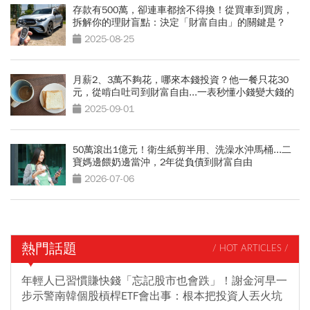
存款有500萬，卻連車都捨不得換！從買車到買房，
拆解你的理財盲點：決定「財富自由」的關鍵是？
2025-08-25
月薪2、3萬不夠花，哪來本錢投資？他一餐只花30
元，從啃白吐司到財富自由...一表秒懂小錢變大錢的
關鍵
2025-09-01
50萬滾出1億元！衛生紙剪半用、洗澡水沖馬桶...二
寶媽邊餵奶邊當沖，2年從負債到財富自由
2026-07-06
熱門話題
/ HOT ARTICLES /
年輕人已習慣賺快錢「忘記股市也會跌」！謝金河早一
步示警南韓個股槓桿ETF會出事：根本把投資人丟火坑