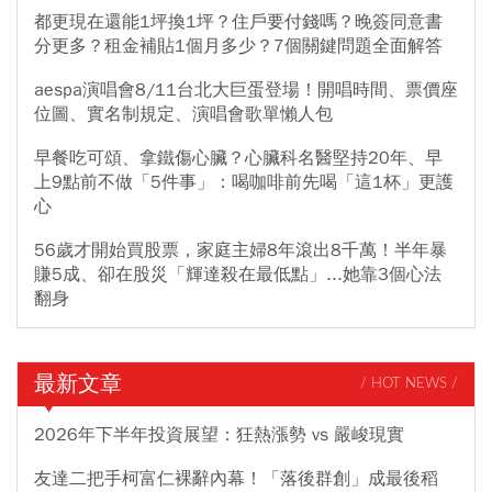
都更現在還能1坪換1坪？住戶要付錢嗎？晚簽同意書
分更多？租金補貼1個月多少？7個關鍵問題全面解答
aespa演唱會8/11台北大巨蛋登場！開唱時間、票價座
位圖、實名制規定、演唱會歌單懶人包
早餐吃可頌、拿鐵傷心臟？心臟科名醫堅持20年、早
上9點前不做「5件事」：喝咖啡前先喝「這1杯」更護
心
56歲才開始買股票，家庭主婦8年滾出8千萬！半年暴
賺5成、卻在股災「輝達殺在最低點」...她靠3個心法
翻身
最新文章
/ HOT NEWS /
2026年下半年投資展望：狂熱漲勢 vs 嚴峻現實
友達二把手柯富仁裸辭內幕！「落後群創」成最後稻