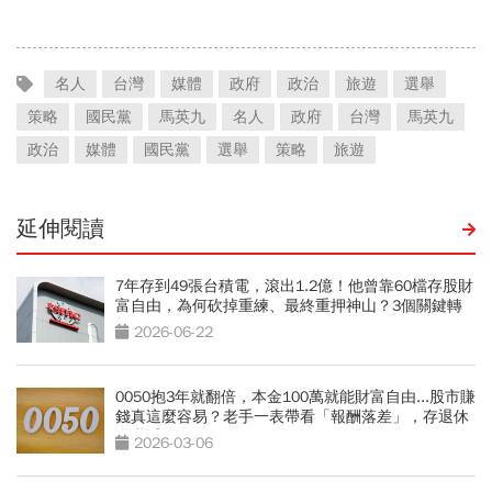
名人
台灣
媒體
政府
政治
旅遊
選舉
策略
國民黨
馬英九
名人
政府
台灣
馬英九
政治
媒體
國民黨
選舉
策略
旅遊
延伸閱讀
7年存到49張台積電，滾出1.2億！他曾靠60檔存股財
富自由，為何砍掉重練、最終重押神山？3個關鍵轉
折
2026-06-22
0050抱3年就翻倍，本金100萬就能財富自由...股市賺
錢真這麼容易？老手一表帶看「報酬落差」，存退休
金必看
2026-03-06