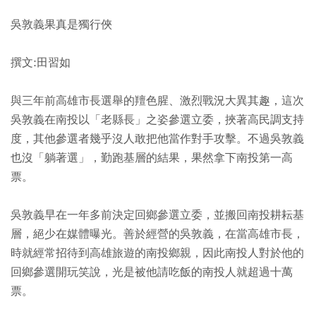
吳敦義果真是獨行俠
撰文:田習如
與三年前高雄市長選舉的羶色腥、激烈戰況大異其趣，這次
吳敦義在南投以「老縣長」之姿參選立委，挾著高民調支持
度，其他參選者幾乎沒人敢把他當作對手攻擊。不過吳敦義
也沒「躺著選」，勤跑基層的結果，果然拿下南投第一高
票。
吳敦義早在一年多前決定回鄉參選立委，並搬回南投耕耘基
層，絕少在媒體曝光。善於經營的吳敦義，在當高雄市長，
時就經常招待到高雄旅遊的南投鄉親，因此南投人對於他的
回鄉參選開玩笑說，光是被他請吃飯的南投人就超過十萬
票。