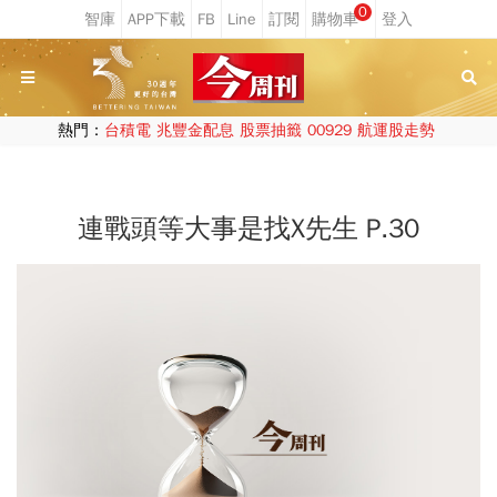
0
熱門：
台積電
兆豐金配息
股票抽籤
00929
航運股走勢
連戰頭等大事是找X先生 P.30