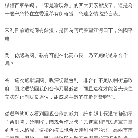
媒體百家爭鳴，「宋楚瑜現象」的四大要素都沒了。這是為
什麼宋急於在立委選舉有所斬獲，急迫之情溢於言表。
宋到目前還能保有餘溫，是因為阿扁聲望江河日下，治國平
庸。
問：你認為國、親有可能在北高市長，乃至總統選舉合作
嗎？
答：這次選舉讓國、親深切體會到，非合作不足以制衡扁政
府。因此選後國親的合作乃屬必然，而且這樣才能首先保住
立法院正副院長席位，組成過半數的在野監督聯盟。
從選舉就可以看到國親合作的威力，許多縣市長選情都顯示
了合則勝，分則敗，國親合作反映了民進黨和非民進黨力量
的四比六格局。這樣的模式也會反映到明年的北、高兩市市