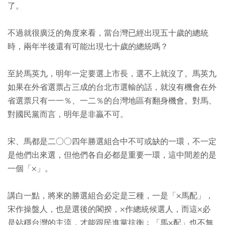
了。
不過就很廣泛的角度來看，當台灣已經出現五十歲的總統
時，兩年半後還有可能出現七十歲的總統嗎？
至於馬英九，明年一定要選上市長，選不上就沒了。馬英九
如果在外省選票占三成的台北市選輸的話，就沒有機會在外
省選票只有一一％、一二％的台灣地區有翻身機會。對馬、
對國民黨而言，明年是非贏不可。
宋、馬都是二○○四年勝選組合中不可或缺的一環，不一定
是他們出來選，但他們各自必都是重要一環，這中間差的是
一個「×」。
講白一點，將來的勝選組合必定是三種，一是「×馬配」，
宋作操盤人，也是選後的閣揆，×作總統候選人，而這×必
是站穩台灣的主流，才能跟民進黨抗衡﹔「馬×配」也不無