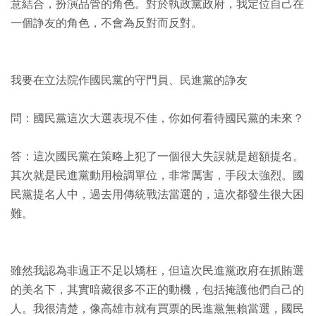
意結合，扮演品管的角色。對於執政黨政府，我定位自己在
一個諍友的角色，不會為反對而反對。
我要在立法院作國民黨的守門員、民進黨的諍友
問：國民黨這次大選表現不佳，你如何看待國民黨的未來？
答：這次國民黨在策略上犯了一個很大失誤就是超額提名。
其次就是民進黨動用檢調單位，非常厲害，手段太強烈。國
民黨提名人中，過去用傳統戰法當選的，這次都發生很大困
難。
雖然我認為非過正不足以矯枉，但這次民進黨政府在抓賄選
的美名下，其實暗藏很多不正的動機，包括掩護他們自己的
人。我很清楚，像高雄市就有買票的民進黨無賴當選，國民