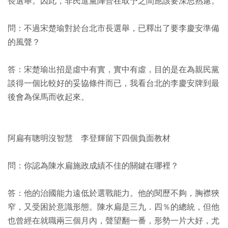
長選舉。因此，非民進黨陣營在取予之間應該要深思熟慮。
問：不過宋楚瑜對於台北市長選舉，已釋出了要李慶安準備
的風聲？
答：宋楚瑜出招是虛中有實，實中有虛，目的是在為親民黨
談得一個比較好的妥協條件而已，我看台北的李慶安牌到最
後會為保馬而收起來。
阿扁有聰明沒智慧 李登輝留下四個負面教材
問：你認為陳水扁施政成績不佳的關鍵在哪裡？
答：他的治國能力遠低於選戰能力。他的閱歷不夠，胸襟狹
窄，又受困於意識形態。陳水扁是三九．四％的總統，但他
也曾經在就職兩三個月內，聲望翻一番，形勢一片大好，尤