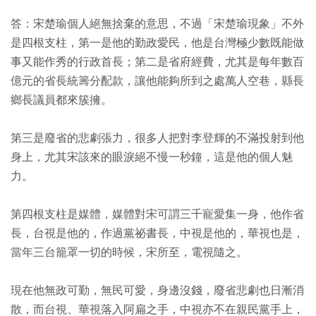
答：宋楚瑜個人絕無捨棄的意思，不過「宋楚瑜現象」不外
是四根支柱，第一是他的勤政愛民，他是台灣極少數既能做
事又能作秀的行政首長；第二是省府經費，尤其是每年數百
億元的省長統籌分配款，讓他能夠所到之處萬人空巷，縣長
鄉長議員都來簇擁。
第三是廢省的悲劇張力，很多人把對李登輝的不滿投射到他
身上，尤其宋該來的眼淚絕不慢一秒鐘，這是他的個人魅
力。
第四根支柱是媒體，媒體對宋可謂三千寵愛集一身，他作省
長，台視是他的，作過黨祕書長，中視是他的，華視也是，
當年三台籠罩一切的時候，宋所至，電視隨之。
現在他無政可勤，無民可愛，身邊沒錢，廢省悲劇也日漸消
散，而台視、華視落入阿扁之手，中視亦不在親民黨手上，