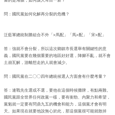
嘗的是海膽，如何讓人耳目一新？
問：國民黨如何化解再分裂的危機？
泛藍軍總統制勝組合不外「×馬配」「馬×配」「宋×配」
答：強就不會分裂，所以這次鄉鎮市長選舉有關鍵性的意
義，國民黨要在幾個重要的地區好好選，陣腳不亂，就不會
土崩瓦解，游離想走的人就會減少。
問：國民黨在二○○四年總統候選人方面會有什麼考量？
答：連戰先生選或不選，要他在這個時候攤牌，有點兩難。
國民黨跟全世界任何政黨一樣，要有衝勁、內聚力和希望，
黨魁就一定要有問鼎九五的機會和能力，這個黨才會有明
天。如果現在就要他說無心於此，那這個黨很可能就散掉