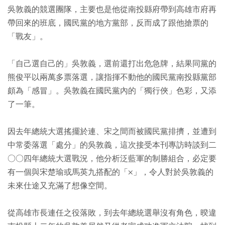
吳敦義的競選團隊，主要也是他從南投縣府帶到高雄市府再
帶回來的班底，國民黨的地方黨部，反而成了跟他搶票的
「戰友」。
「自己選自己的」吳敦義，選前還打出危急牌，結果同黨的
熊俊平以兩萬多票落選，讓指揮不動他的國民黨南投縣黨部
頗為「感冒」。吳敦義在國民黨內的「獨行俠」色彩，又添
了一筆。
因去年總統大選搖擺於連、宋之間而被國民黨排擠，並遭到
中常委落選「處分」的吳敦義，這次接受本刊專訪時談到二
○○四年總統大選戰況，他分析泛藍軍的制勝組合，必定要
有一個與宋楚瑜或馬英九搭配的「×」，令人對於吳敦義的
未來仕途又充滿了想像空間。
從高雄市長連任之役落敗，到去年總統選舉沒有角色，暌違