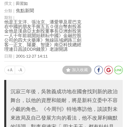
田習如
焦點新聞
他是王文洋、張汝京、潘愛華及星巴克
在中國的朋友手握五五０億台幣創投基
金他是漢鼎亞太創投董事長亞洲創投第
一人十年前就開始耕耘中國》金融控股
公司的四大火藥庫》無線區域網路三劍
客─正文、陽慶、智捷》南亞科技總經
理連日昌談DDR錢景》老謝開講
2001-12-27 14:11
+A
-A
加入收藏
沉寂三年後，吳敦義成功地在國會找到新的政治
舞台，以他的資歷和能耐，將是新科立委中不容
小覷的角色。《今周刊》特地專訪他，談談對未
來政局及自己發展方向的看法，他不改犀利幽默
的語調，對李扁連宋「 四大天王」都有針針見