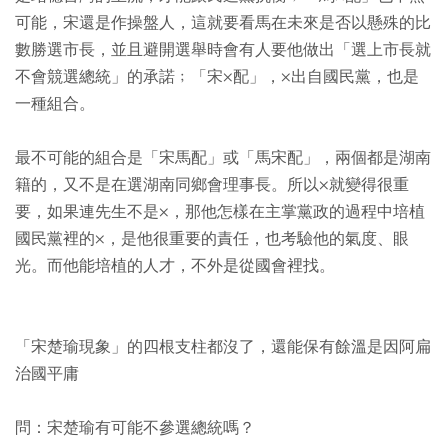
可能，宋還是作操盤人，這就要看馬在未來是否以懸殊的比
數勝選市長，並且避開選舉時會有人要他做出「選上市長就
不會競選總統」的承諾﹔「宋×配」，×出自國民黨，也是
一種組合。
最不可能的組合是「宋馬配」或「馬宋配」，兩個都是湖南
籍的，又不是在選湖南同鄉會理事長。所以×就變得很重
要，如果連先生不是×，那他怎樣在主掌黨政的過程中培植
國民黨裡的×，是他很重要的責任，也考驗他的氣度、眼
光。而他能培植的人才，不外是從國會裡找。
「宋楚瑜現象」的四根支柱都沒了，還能保有餘溫是因阿扁
治國平庸
問：宋楚瑜有可能不參選總統嗎？