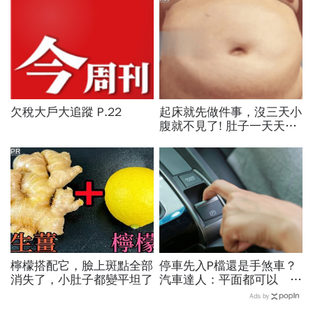
欠稅大戶大追蹤 P.22
起床就先做件事，沒三天小
腹就不見了! 肚子一天天變
小！
PR
檸檬搭配它，臉上斑點全部
停車先入P檔還是手煞車？
消失了，小肚子都變平坦了
汽車達人：平面都可以 斜
坡才有分！
Ads by