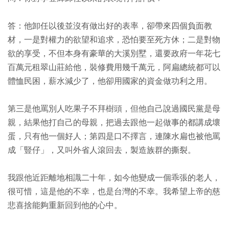
答：他卸任以後並沒有做出好的表率，卻帶來四個負面教
材，一是對權力的欲望和追求，恐怕要至死方休；二是對物
欲的享受，不但本身有豪華的大溪別墅，還要政府一年花七
百萬元租翠山莊給他，裝修費用幾千萬元，阿扁總統都可以
體恤民困，薪水減少了，他卻用國家的資金做功利之用。
第三是他罵別人吃果子不拜樹頭，但他自己說過國民黨是母
親，結果他打自己的母親，把過去跟他一起做事的都講成壞
蛋，只有他一個好人；第四是口不擇言，連陳水扁也被他罵
成「豎仔」，又叫外省人滾回去，製造族群的撕裂。
我跟他近距離地相識二十年，如今他變成一個乖張的老人，
很可惜，這是他的不幸，也是台灣的不幸。我希望上帝的慈
悲喜捨能夠重新回到他的心中。