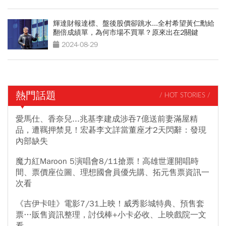
輝達財報達標、盤後股價卻跳水...全村希望黃仁勳給
翻倍成績單，為何市場不買單？原來出在2關鍵
2024-08-29
熱門話題
/ HOT STORIES /
愛馬仕、香奈兒...兆基李建成涉吞7億送前妻滿屋精
品，遭羈押禁見！宏碁李文詳當董座才2天閃辭：發現
內部缺失
魔力紅Maroon 5演唱會8/11搶票！高雄世運開唱時
間、票價座位圖、理想國會員優先購、拓元售票資訊一
次看
《吉伊卡哇》電影7/31上映！威秀影城特典、預售套
票…販售資訊整理，討伐棒+小卡必收、上映戲院一文
看