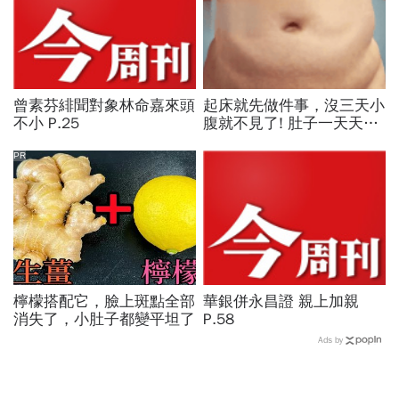
曾素芬緋聞對象林命嘉來頭
起床就先做件事，沒三天小
不小 P.25
腹就不見了! 肚子一天天變
小！
PR
檸檬搭配它，臉上斑點全部
華銀併永昌證 親上加親
消失了，小肚子都變平坦了
P.58
Ads by