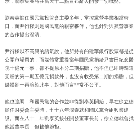
示，潤泰集團將在當天十二點宣布辭去開發一切職務。
劉泰英擔任國民黨投管會主委多年，掌控黨營事業相當時
日，而尹衍樑則是國民黨的親密夥伴，他也針對與黨營事業
的合作提出澄清。
尹衍樑以不高興的語氣說，他所持有的建華銀行股票都是從
公開市場買的，而媒體常重提當年國民黨捐給尹書田紀念醫
院十億元一事，卻不提原本分二期捐贈，他不但已即時歸還
受贈的第一期五億元捐款外，也沒有收受第二期的捐贈，但
媒體卻一再渲染此事，對他而言非常不公平。
他也強調，和國民黨的合作並非從劉泰英開始，早在徐立德
擔任財委會主委時，七十八年潤泰就和國民黨合組興業建
設。而在八十二年劉泰英接任開發董事長前，徐立德就曾找
他當董事長，但被他婉拒。