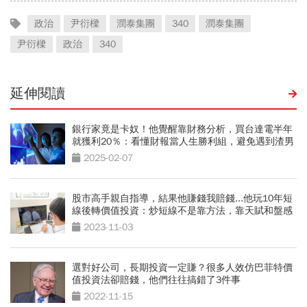
政治
尹衍樑
潤泰集團
340
潤泰集團
尹衍樑
政治
340
延伸閱讀
銀行家竟是卡奴！他覺醒靠財務分析，買台達電半年
就獲利20％：看懂財報當人生勝利組，避免遇到渣男
股
2025-02-07
股市高手親自指導，結果他賺錢我賠錢...他玩10年短
線後轉價值投資：炒短線不是靠方法，靠天賦和盤感
2023-11-03
選對好公司，長期投資一定賺？很多人效仿巴菲特價
值投資法卻賠錢，他們往往搞錯了3件事
2022-11-15