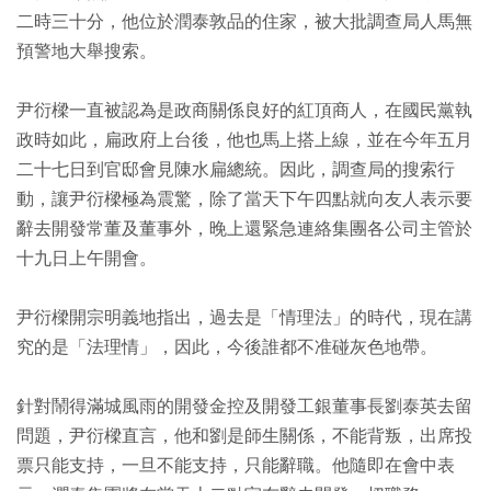
二時三十分，他位於潤泰敦品的住家，被大批調查局人馬無
預警地大舉搜索。
尹衍樑一直被認為是政商關係良好的紅頂商人，在國民黨執
政時如此，扁政府上台後，他也馬上搭上線，並在今年五月
二十七日到官邸會見陳水扁總統。因此，調查局的搜索行
動，讓尹衍樑極為震驚，除了當天下午四點就向友人表示要
辭去開發常董及董事外，晚上還緊急連絡集團各公司主管於
十九日上午開會。
尹衍樑開宗明義地指出，過去是「情理法」的時代，現在講
究的是「法理情」，因此，今後誰都不准碰灰色地帶。
針對鬧得滿城風雨的開發金控及開發工銀董事長劉泰英去留
問題，尹衍樑直言，他和劉是師生關係，不能背叛，出席投
票只能支持，一旦不能支持，只能辭職。他隨即在會中表