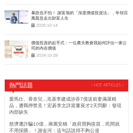
暴跌也不怕！ 謝富旭的「深度價值投資法」，年領百
萬股息走出財富人生
2025-10-14
價值投資的起手式：一位農夫教會我如何評估一家公
司的內在價值
2024-10-29
熱門話題
/ HOT ARTICLES /
愛馬仕、香奈兒...兆基李建成涉吞7億送前妻滿屋精
品，遭羈押禁見！宏碁李文詳當董座才2天閃辭：發現
內部缺失
慈濟遭詐騙10億，蔣萬安稱「政府買夠疫苗，民間就
不用採購」！謝金河：這句話說得不夠公道