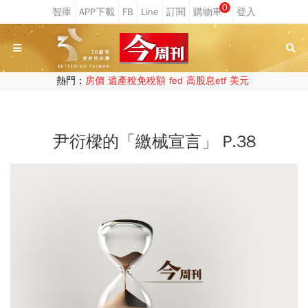
0
熱門：
房價
遺產稅免稅額
fed
高股息etf
美元
尹衍樑的「繳械宣言」 P.38