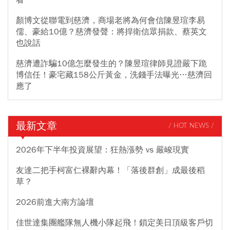
顏博文從聯電到慈濟，商場老將為何會信陳昱瑄李易
儒、豪給10億？慈濟發聲：將捍衛信眾捐款、蔡英文
也說話
慈濟遭詐騙10億怎麼發生的？陳昱瑄律師見證嚴下跪
博信任！豪宅藏158公斤黃金，洗錢手法曝光…慈濟回
應了
最新文章
/ HOT NEWS /
2026年下半年投資展望：狂熱漲勢 vs 嚴峻現實
友達二把手柯富仁裸辭內幕！「落後群創」成最後稻
草？
2026前進大南方論壇
佳世達集團艦隊無人機小隊起飛！鎖定美日頂級客戶切