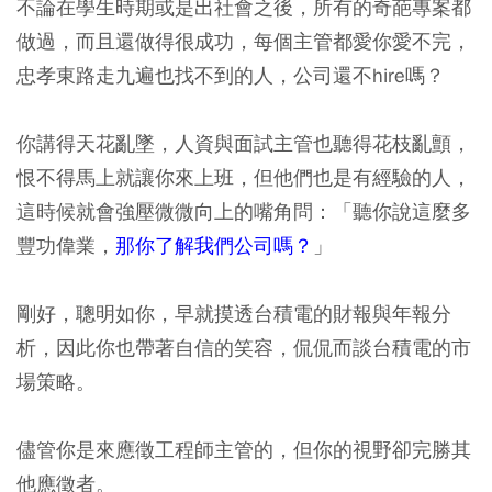
不論在學生時期或是出社會之後，所有的奇葩專案都
做過，而且還做得很成功，每個主管都愛你愛不完，
忠孝東路走九遍也找不到的人，公司還不hire嗎？
你講得天花亂墜，人資與面試主管也聽得花枝亂顫，
恨不得馬上就讓你來上班，但他們也是有經驗的人，
這時候就會強壓微微向上的嘴角問：「聽你說這麼多
豐功偉業，
那你了解我們公司嗎？
」
剛好，聰明如你，
早就摸透台積電的財報與年報分
析，因此你也帶著自信的笑容，侃侃而談台積電的市
場策略。
儘管你是來應徵工程師主管的，但你的視野卻完勝其
他應徵者。