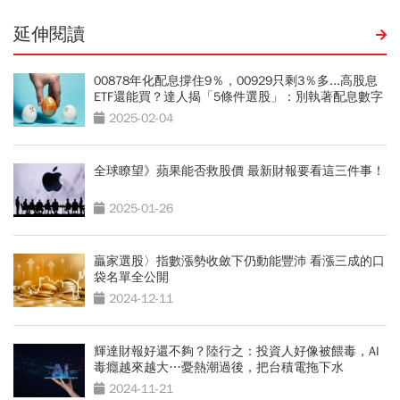
延伸閱讀
00878年化配息撐住9％，00929只剩3％多...高股息
ETF還能買？達人揭「5條件選股」：別執著配息數字
2025-02-04
全球瞭望》蘋果能否救股價 最新財報要看這三件事！
2025-01-26
贏家選股〉指數漲勢收斂下仍動能豐沛 看漲三成的口
袋名單全公開
2024-12-11
輝達財報好還不夠？陸行之：投資人好像被餵毒，AI
毒癮越來越大…憂熱潮過後，把台積電拖下水
2024-11-21