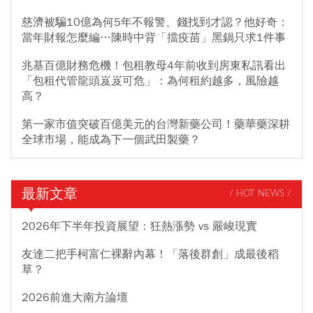
慈濟被騙10億為何5年不報警、錢找到才認？他好奇：
當年財報怎麼編…陳時中背「擋疫苗」黑鍋只求1件事
兆基百億財務危機！包租教母4年前收到房東私訊看出
「包租代管龍頭岌岌可危」：為何租約越多，風險越
高？
第一家市值突破百億美元的台灣新藥公司！藥華藥深耕
全球市場，能成為下一個武田製藥？
最新文章
/ HOT NEWS /
2026年下半年投資展望：狂熱漲勢 vs 嚴峻現實
友達二把手柯富仁裸辭內幕！「落後群創」成最後稻
草？
2026前進大南方論壇