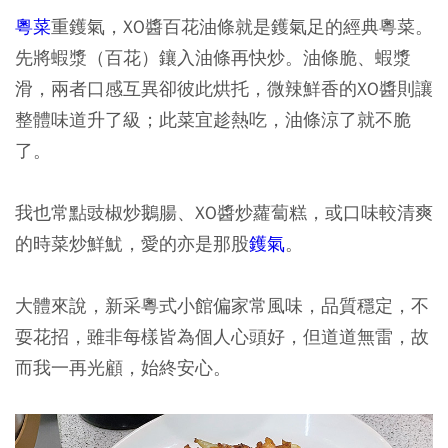
粵菜
重鑊氣，XO醬百花油條就是鑊氣足的經典粵菜。
先將蝦漿（百花）鑲入油條再快炒。油條脆、蝦漿
滑，兩者口感互異卻彼此烘托，微辣鮮香的XO醬則讓
整體味道升了級；此菜宜趁熱吃，油條涼了就不脆
了。
我也常點豉椒炒鵝腸、XO醬炒蘿蔔糕，或口味較清爽
的時菜炒鮮魷，愛的亦是那股
鑊氣
。
大體來說，新采粵式小館偏家常風味，品質穩定，不
耍花招，雖非每樣皆為個人心頭好，但道道無雷，故
而我一再光顧，始終安心。