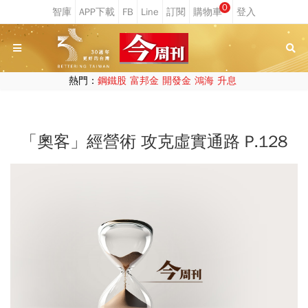
0
熱門：
鋼鐵股
富邦金
開發金
鴻海
升息
「奧客」經營術 攻克虛實通路 P.128