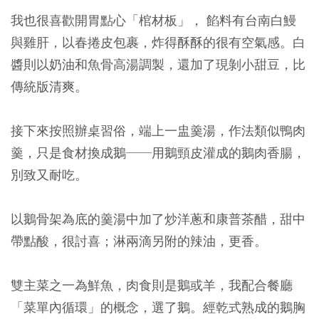
我也很喜歡開胃點心「棺材板」， 餡料有台南白鰻
與雞肝，以春捲皮包裹，炸得酥酥的很有空氣感。白
醬則以奶油和魚骨高湯調製，還加了現剝小甜豆，比
傳統版清爽。
接下來按照辦桌習俗，端上一盅羹湯，作法類似鴨肉
羹，只是食材換成鵝──用鵝頸皮灌成的鵝肉香腸，
別致又耐吃。
以鵝骨架為底的羹湯中加了炒洋蔥和康普茶醋，甜中
帶點酸，很討喜；淋兩滴另附的辣油，更香。
雙主菜之一為鮮魚，肉食則是鵝或羊，我配合餐廳
「菜單內循環」的概念，選了鵝。經乾式熟成的鵝胸