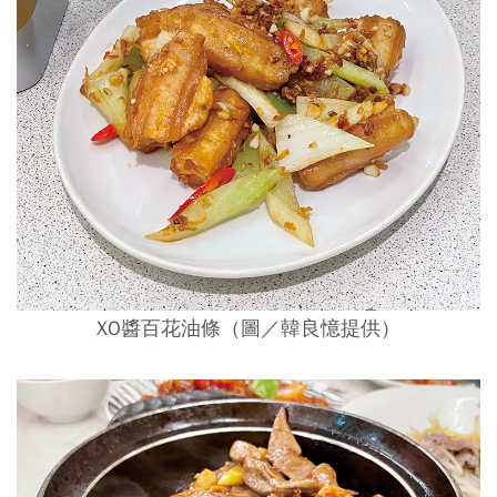
XO醬百花油條（圖／韓良憶提供）