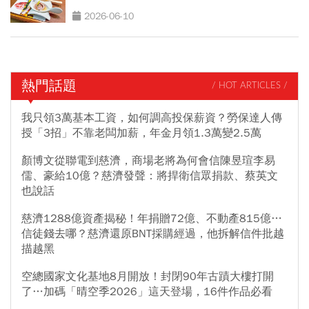
2026-06-10
熱門話題
/ HOT ARTICLES /
我只領3萬基本工資，如何調高投保薪資？勞保達人傳
授「3招」不靠老闆加薪，年金月領1.3萬變2.5萬
顏博文從聯電到慈濟，商場老將為何會信陳昱瑄李易
儒、豪給10億？慈濟發聲：將捍衛信眾捐款、蔡英文
也說話
慈濟1288億資產揭秘！年捐贈72億、不動產815億…
信徒錢去哪？慈濟還原BNT採購經過，他拆解信件批越
描越黑
空總國家文化基地8月開放！封閉90年古蹟大樓打開
了…加碼「晴空季2026」這天登場，16件作品必看