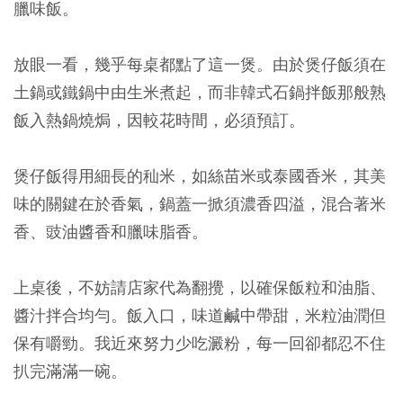
臘味飯。
放眼一看，幾乎每桌都點了這一煲。由於煲仔飯須在
土鍋或鐵鍋中由生米煮起，而非韓式石鍋拌飯那般熟
飯入熱鍋燒焗，因較花時間，必須預訂。
煲仔飯得用細長的秈米，如絲苗米或泰國香米，其美
味的關鍵在於香氣，鍋蓋一掀須濃香四溢，混合著米
香、豉油醬香和臘味脂香。
上桌後，不妨請店家代為翻攪，以確保飯粒和油脂、
醬汁拌合均勻。飯入口，味道鹹中帶甜，米粒油潤但
保有嚼勁。我近來努力少吃澱粉，每一回卻都忍不住
扒完滿滿一碗。