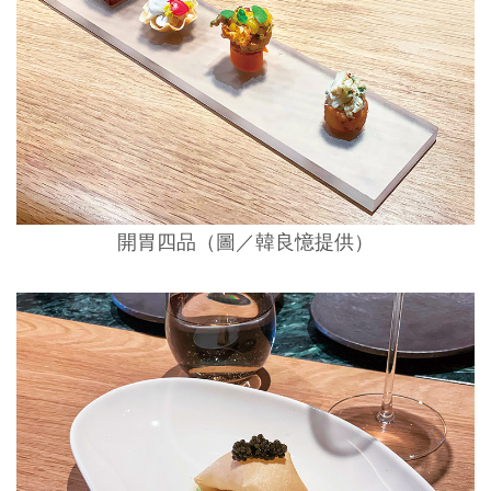
開胃四品（圖／韓良憶提供）