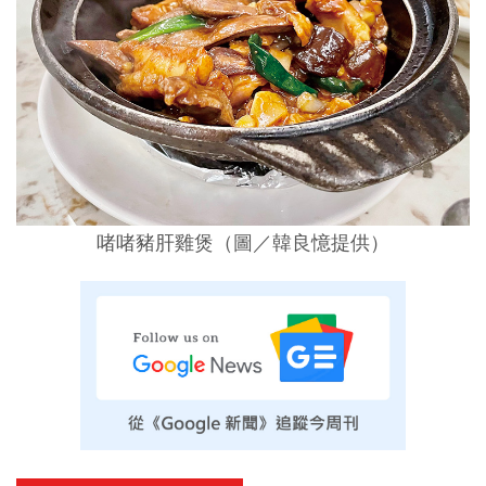
啫啫豬肝雞煲
（圖／
韓良憶提供
）