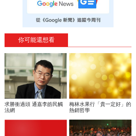
你可能還想看
求勝衝過頭 通嘉李皓民觸
梅林水果行「貴一定好」的
法網
熱銷哲學