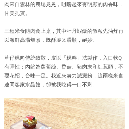
肉來自雲林的農場晃晃，咀嚼起來有明顯的肉香味，
甘美扎實。
三種米食隨肉食上桌，其中牡丹蝦飯的飯粒先油炸再
以海鮮高湯煨煮，既酥脆又滑順，絕妙。
草仔粿向傳統致敬，皮以「粿粹」法製作，入口軟Q
有彈性；內餡為蘿蔔絲、香菇、豬肉末和紅蔥頭，不
耍花招，台味十足。我近來努力減澱粉，這兩樣米食
連同客家水晶餃，卻被我吃得一口不剩。