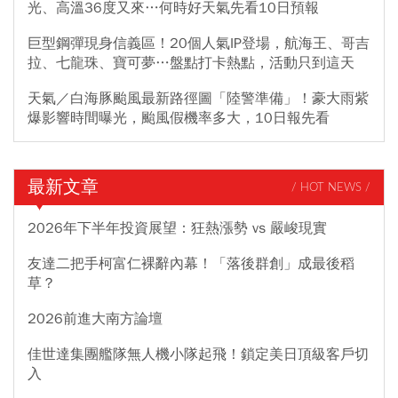
光、高溫36度又來…何時好天氣先看10日預報
巨型鋼彈現身信義區！20個人氣IP登場，航海王、哥吉
拉、七龍珠、寶可夢…盤點打卡熱點，活動只到這天
天氣／白海豚颱風最新路徑圖「陸警準備」！豪大雨紫
爆影響時間曝光，颱風假機率多大，10日報先看
最新文章
/ HOT NEWS /
2026年下半年投資展望：狂熱漲勢 vs 嚴峻現實
友達二把手柯富仁裸辭內幕！「落後群創」成最後稻
草？
2026前進大南方論壇
佳世達集團艦隊無人機小隊起飛！鎖定美日頂級客戶切
入