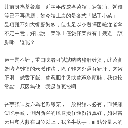
其前身為茶餐廳，近兩年改成粵菜館，菠蘿油、粥麵
等已不再供應，如今端上桌的是各式「撚手小菜」。
品項雖不如大餐廳繁多，但也足以令選擇困難症者拿
不定主意，好比說，菜單上僅煲仔菜就有十幾道，該
點哪一道呢？
這一題不難，重口味者可試試啫啫豬肝雞煲，此菜實
為啫啫雞煲的老派作法，除了雞肉外還有豬肝，肉嫩
肝滑，鹹香下飯。薑蔥肥牛煲或薑蔥魚頭腩，我也較
常點，原因無他，我是薑蔥控啊！
香芋臘味煲亦為老派粵菜，一般餐館未必有，而我雖
愛吃芋頭，但因新采的臘味煲仔飯做得真好，如果當
天用餐人數在四位以上，我多半捨芋，而點分量大的