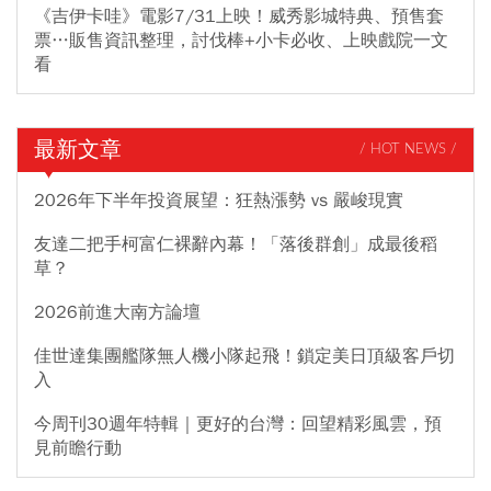
《吉伊卡哇》電影7/31上映！威秀影城特典、預售套
票…販售資訊整理，討伐棒+小卡必收、上映戲院一文
看
最新文章
/ HOT NEWS /
2026年下半年投資展望：狂熱漲勢 vs 嚴峻現實
友達二把手柯富仁裸辭內幕！「落後群創」成最後稻
草？
2026前進大南方論壇
佳世達集團艦隊無人機小隊起飛！鎖定美日頂級客戶切
入
今周刊30週年特輯｜更好的台灣：回望精彩風雲，預
見前瞻行動