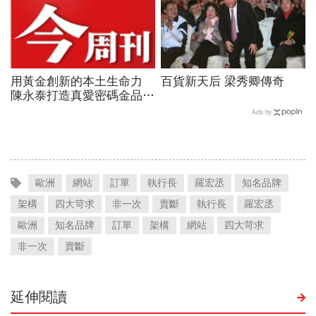
用黃金創新的本土生命力
百貨新天后 梁秀卿傳奇
陳永泰打造真愛密碼金品牌
P.92
Ads by
歐洲
網站
訂單
執行長
羅宏丞
知名品牌
架構
四大苛求
非一次
賣斷
執行長
羅宏丞
歐洲
知名品牌
訂單
架構
網站
四大苛求
非一次
賣斷
延伸閱讀