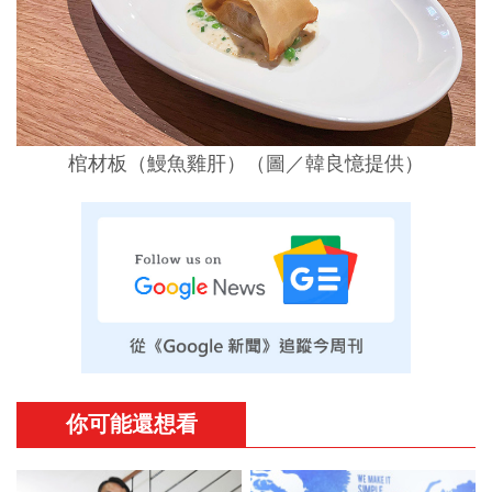
棺材板（鰻魚雞肝）（圖／韓良憶提供）