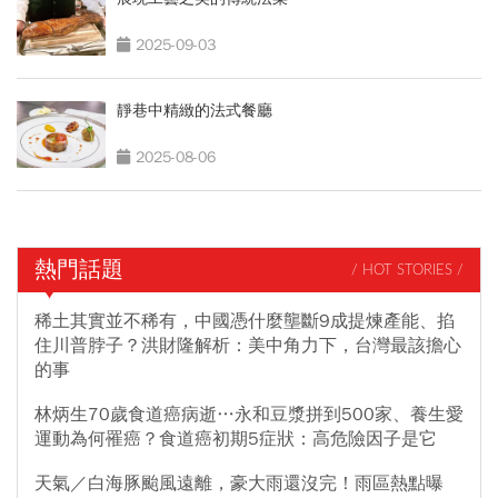
2025-09-03
靜巷中精緻的法式餐廳
2025-08-06
熱門話題
/ HOT STORIES /
稀土其實並不稀有，中國憑什麼壟斷9成提煉產能、掐
住川普脖子？洪財隆解析：美中角力下，台灣最該擔心
的事
林炳生70歲食道癌病逝…永和豆漿拼到500家、養生愛
運動為何罹癌？食道癌初期5症狀：高危險因子是它
天氣／白海豚颱風遠離，豪大雨還沒完！雨區熱點曝