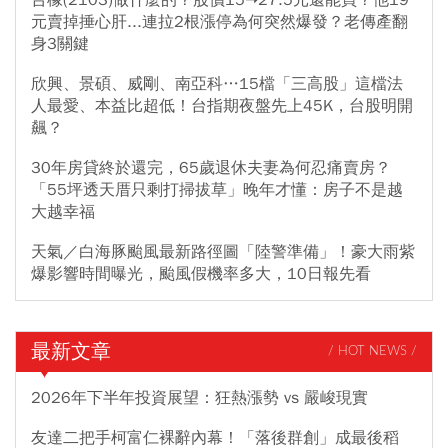
元賣掉捶心肝...連拉2根漲停為何突然爆發？老傳產翻
身3關鍵
欣興、景碩、威剛、南亞科…15檔「三高股」這檔法
人最愛、本益比超低！台指期夜盤先上45K，台股明開
飆？
30年房貸終於還完，65歲退休夫妻為何忍痛賣房？
「55坪透天厝只剩打掃拔草」晚年才懂：房子不是越
大越幸福
天氣／白海豚颱風最新路徑圖「陸警準備」！豪大雨紫
爆影響時間曝光，颱風假機率多大，10日報先看
最新文章
/ HOT NEWS /
2026年下半年投資展望：狂熱漲勢 vs 嚴峻現實
友達二把手柯富仁裸辭內幕！「落後群創」成最後稻