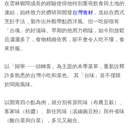
在雲林鄉間成長的經驗使得他特別重視飲食與土地的
連結，始終致力於鑽研與開發
台灣食材
，並結合西式
烹飪手法，製作出外觀帶點西洋風、但一吃卻很有
「台魂」的好滋味。早期的他用力稍猛，如今則放鬆
且瀟灑多了，食物精緻依舊，卻不會令人吃不懂，食
來舒服。
以「歸寧──頭轉客」為主題的本季菜單，重新詮釋
許多熟悉的台灣小吃和菜色。 其「台味」並不僅限
於閩南風味。
以開胃四小點為例，就分別有原民味（布農五穀）、
客家味（桔醬）、新住民味（滇緬豌豆粉）與外省味
（酸白菜與白菜），多元又融合。