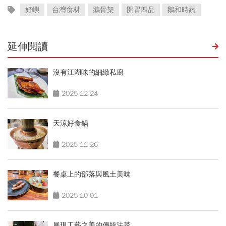
好嶼
台灣食材
鵝骨架
開胃四品
鵝和時蔬
延伸閱讀
沒有江湖味的細緻私廚
2025-12-24
天涼好食鍋
2025-11-26
餐桌上的部落與風土美味
2025-10-01
展現工藝之美的傳統法菜