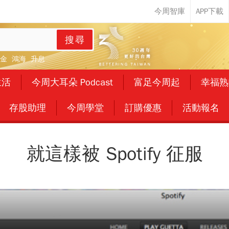
搜尋
金
鴻海
升息
生活
今周大耳朵 Podcast
富足今周起
幸福熟
存股助理
今周學堂
訂購優惠
活動報名
就這樣被 Spotify 征服