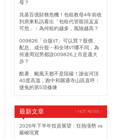
母？
兆基百億財務危機！包租教母4年前收
到房東私訊看出「包租代管龍頭岌岌
可危」：為何租約越多，風險越高？
009826「台版VT」可以買？股價、
配息、成分股…和全球VT哪不同，為
何連周冠男都說009826上市是邁大
步？
酷暑、颱風天都不是阻礙！謝金河頂
40度高溫，跑中和圓通寺山區直呼：
捷兔的第5項修煉
最新文章
/ HOT NEWS /
2026年下半年投資展望：狂熱漲勢 vs
嚴峻現實