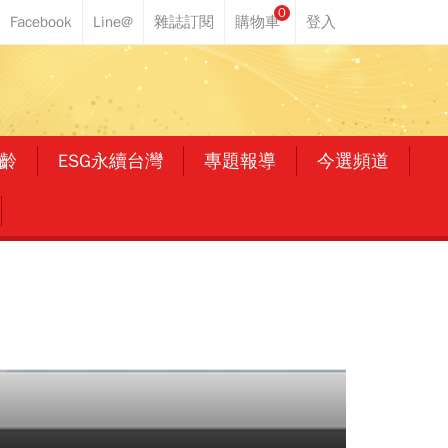
0
齡
ESG永續台灣
專題報導
今選頻道