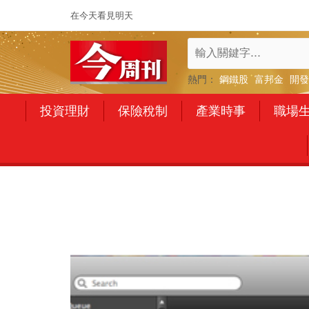
在今天看見明天
熱門：
鋼鐵股
富邦金
開發
投資理財
保險稅制
產業時事
職場