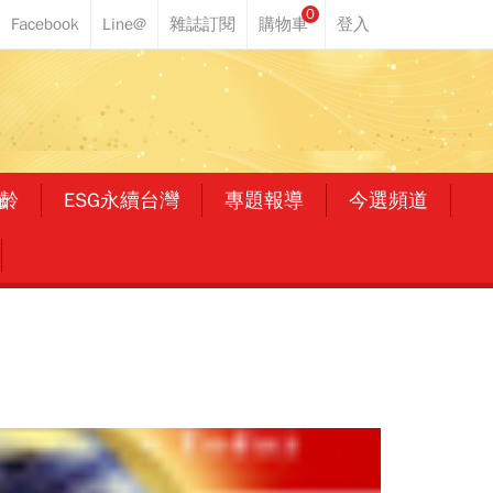
0
齡
ESG永續台灣
專題報導
今選頻道