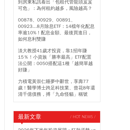
到房東私訊看出「包租代管龍頭岌岌
可危」：為何租約越多，風險越高？
00878、00929、00891、
00923...8月除息ETF：14檔年化配息
率逾10%！配息金額、最後買進日，
如何息利雙賺
淡大教授41歲才投資，靠1招年賺
15％！小資族「勝率最高」ETF配置
法公開：0050搭配這1種「越簡單越
好賺」
力積電黃崇仁睡夢中辭世，享壽77
歲！醫學博士跨足科技業、曾花8年還
清千億債務，搏「九命怪貓」稱號
最新文章
/ HOT NEWS /