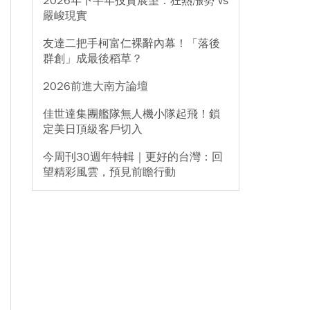
2026年下半年投資展望：狂熱漲勢 vs
嚴峻現實
友達二把手柯富仁裸辭內幕！「落後
群創」成最後稻草？
2026前進大南方論壇
佳世達集團艦隊無人機小隊起飛！鎖
定美日頂級客戶切入
今周刊30週年特輯｜更好的台灣：回
望精彩風雲，預見前瞻行動