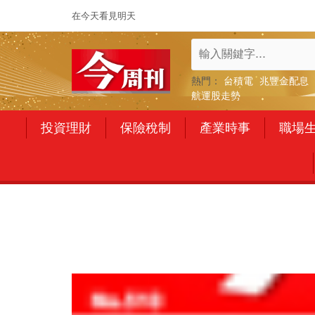
在今天看見明天
熱門：
台積電
兆豐金配息
航運股走勢
投資理財
保險稅制
產業時事
職場