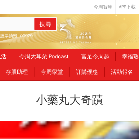
搜尋
股票抽籤
00929
生活
今周大耳朵 Podcast
富足今周起
幸福熟
存股助理
今周學堂
訂購優惠
活動報名
小藥丸大奇蹟