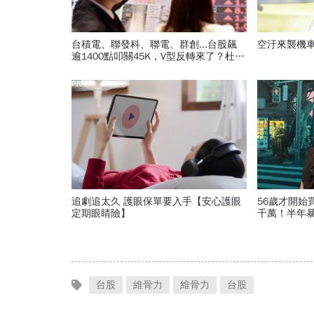
台積電、聯發科、聯電、群創...台股飆
空汙來襲機
逾1400點叩關45K，V型反轉來了？杜金
龍先挑2檔「便當股」
PR
追劇追太久 護眼保單要入手【安心護眼
56歲才開始
定期眼睛險】
千萬！半年
在最低點」.
台股
維骨力
維骨力
台股