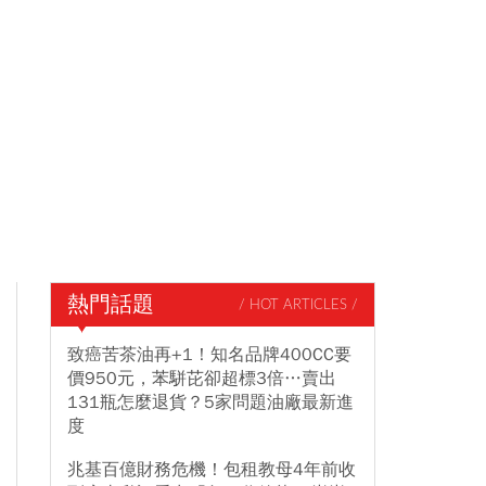
熱門話題
/ HOT ARTICLES /
致癌苦茶油再+1！知名品牌400CC要
價950元，苯駢芘卻超標3倍…賣出
131瓶怎麼退貨？5家問題油廠最新進
度
兆基百億財務危機！包租教母4年前收