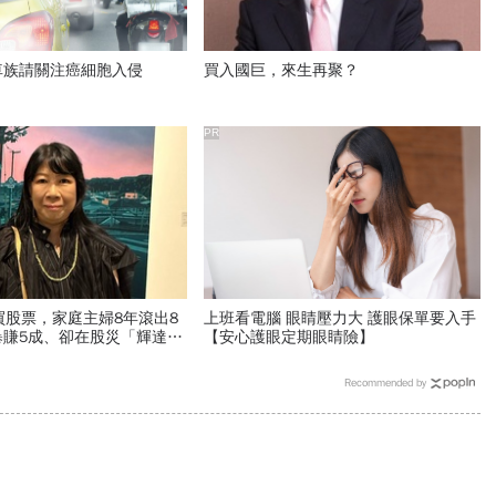
車族請關注癌細胞入侵
買入國巨，來生再聚？
PR
買股票，家庭主婦8年滾出8
上班看電腦 眼睛壓力大 護眼保單要入手
暴賺5成、卻在股災「輝達殺
【安心護眼定期眼睛險】
..她靠3個心法翻身
Recommended by