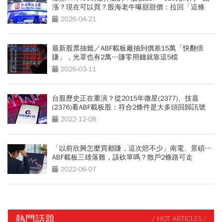
漲？現在可以買？股海老牛曝甜甜價：拉回「這條
線」閉眼撿
2026-04-21
最新股票抽籤／ABF載板廠抽到價差15萬「快翻倍
賺」，光罩也有2萬…賺零用錢就靠這5檔
2026-03-11
台股歷史正在重演？從2015年微星(2377)、技嘉
(2376)看ABF載板股：符合2條件是大多頭回歸訊號
2022-12-08
「以前欣興怎麼買都賺，這次賠不少」南電、景碩…
ABF載板三雄落難，該砍單嗎？散戶2條路可走
2022-06-07
熱門話題
/ HOT ARTICLES /