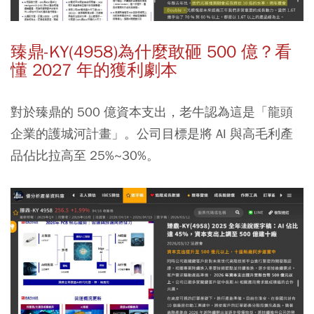
臻鼎-KY(4958)為什麼敢砸 500 億？看
懂 2027 年的獲利劇本
對於臻鼎的 500 億資本支出，老牛認為這是「龍頭
企業的護城河計畫」。公司目標是將 AI 與高毛利產
品佔比拉高至 25%~30%。