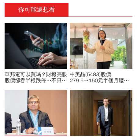
你可能還想看
華邦電可以買嗎？財報亮眼
中美晶(5483)股價
股價卻吞半根跌停…不只外
279.5→150元半個月腰
資終結連3買改賣超1.8萬
斬，徐秀蘭端出Q2好成
張利空，要抱要殺全看2重
績、罕見抱屈自家股票：真
點
的被低估了