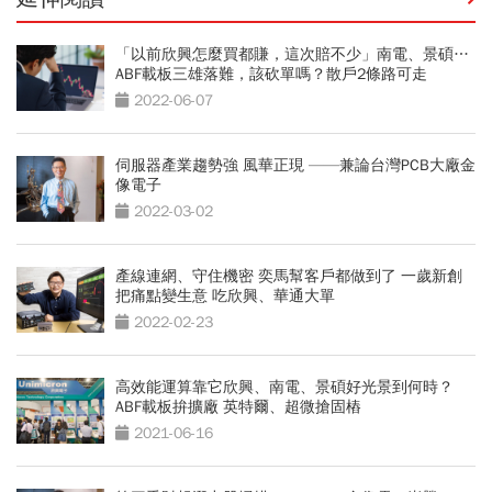
「以前欣興怎麼買都賺，這次賠不少」南電、景碩…
ABF載板三雄落難，該砍單嗎？散戶2條路可走
2022-06-07
伺服器產業趨勢強 風華正現 ——兼論台灣PCB大廠金
像電子
2022-03-02
產線連網、守住機密 奕馬幫客戶都做到了 一歲新創
把痛點變生意 吃欣興、華通大單
2022-02-23
高效能運算靠它欣興、南電、景碩好光景到何時？
ABF載板拚擴廠 英特爾、超微搶固樁
2021-06-16