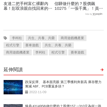
友達二把手柯富仁裸辭內
信驊做什麼的？股價飆
幕！彭双浪親自找回來的接
10275「一張千萬」！員工
班人，為何最後撕破臉？
年薪平均540萬…中年失業
Ads by
「落後群創」成最後稻草？
工程師如何孵出「萬金股」
李柯柱
共生、共養、共榮
商用遊戲機產業
程式引擎
賽車遊戲
共生、共養、共榮
商用遊戲機產業
李柯柱
程式引擎
賽車遊戲
延伸閱讀
跌深反彈、 基本面亮眼 第三季獲利奔新高 庫存壓力
漸減 ABF、PCB重返多頭？
2022-11-09
臻鼎-KY(4958)做什麼的？股價157→310元為何一路