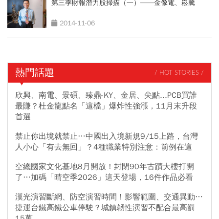
第三季財報潛力股掃描（一）——金像電、崧騰
2014-11-06
熱門話題
/ HOT STORIES /
欣興、南電、景碩、臻鼎-KY、金居、尖點...PCB買誰
最賺？杜金龍點名「這檔」爆炸性強漲，11月末升段
首選
禁止你出境就禁止…中國出入境新規9/15上路，台灣
人小心「有去無回」？4種職業特別注意：前例在這
空總國家文化基地8月開放！封閉90年古蹟大樓打開
了…加碼「晴空季2026」這天登場，16件作品必看
漢光演習斷網、防空演習時間！影響範圍、交通異動…
捷運台鐵高鐵公車停駛？城鎮韌性演習不配合最高罰
15萬