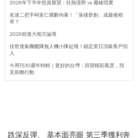
2026年下半年投資展望：狂熱漲勢 vs 嚴峻現實
友達二把手柯富仁裸辭內幕！「落後群創」成最後稻
草？
2026前進大南方論壇
佳世達集團艦隊無人機小隊起飛！鎖定美日頂級客戶切
入
今周刊30週年特輯｜更好的台灣：回望精彩風雲，預
見前瞻行動
跌深反彈、 基本面亮眼 第三季獲利奔