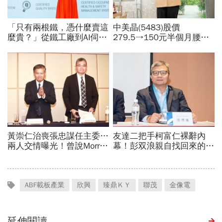
ABF載板產業
欣興
臻鼎ＫＹ
聯茂
金像電
延伸閱讀