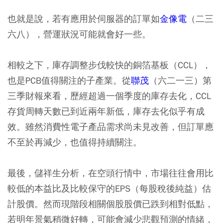
也就是說，若有應用於伺服器的訂單如
金像電
（二三
六八），營運狀況可能就會好一些。
相較之下，庫存調整步伐較快的銅箔基板（CCL），
也是PCB值得關注的子產業。從
聯茂
（六二一三）第
三季財報來看，歷經超過一個季度的庫存去化，CCL
存貨周轉天數已到近兩年新低，庫存去化似乎有成
效。雖然消費性電子產品需求尚未見改善，但訂單應
不至於再減少，也值得持續關注。
最後，儲祥生分析，在空頭行情中，市場往往會用比
較低的本益比及比較保守的EPS（每股稅後純益）估
計股價。然而現階段相關個股股價已跌到相對低點，
若明年景氣稍微好轉，可能會減少悲觀預測的情緒，