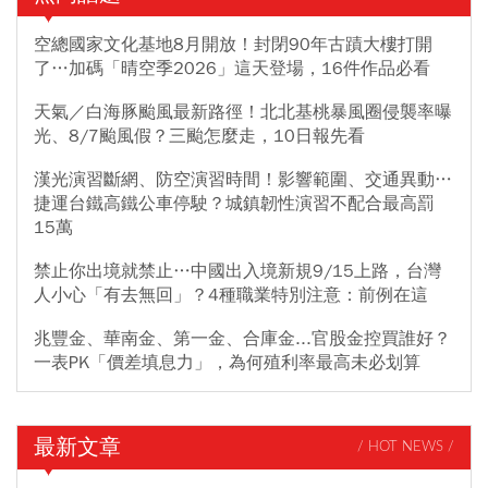
空總國家文化基地8月開放！封閉90年古蹟大樓打開
了…加碼「晴空季2026」這天登場，16件作品必看
天氣／白海豚颱風最新路徑！北北基桃暴風圈侵襲率曝
光、8/7颱風假？三颱怎麼走，10日報先看
漢光演習斷網、防空演習時間！影響範圍、交通異動…
捷運台鐵高鐵公車停駛？城鎮韌性演習不配合最高罰
15萬
禁止你出境就禁止…中國出入境新規9/15上路，台灣
人小心「有去無回」？4種職業特別注意：前例在這
兆豐金、華南金、第一金、合庫金...官股金控買誰好？
一表PK「價差填息力」，為何殖利率最高未必划算
最新文章
/ HOT NEWS /