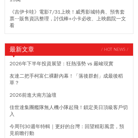
《吉伊卡哇》電影7/31上映！威秀影城特典、預售套
票…販售資訊整理，討伐棒+小卡必收、上映戲院一文
看
最新文章
/ HOT NEWS /
2026年下半年投資展望：狂熱漲勢 vs 嚴峻現實
友達二把手柯富仁裸辭內幕！「落後群創」成最後稻
草？
2026前進大南方論壇
佳世達集團艦隊無人機小隊起飛！鎖定美日頂級客戶切
入
今周刊30週年特輯｜更好的台灣：回望精彩風雲，預
見前瞻行動