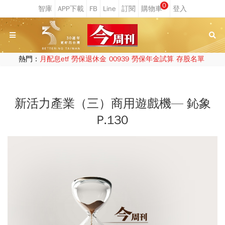
0
熱門：
月配息etf
勞保退休金
00939
勞保年金試算
存股名單
新活力產業（三）商用遊戲機— 鈊象
P.130