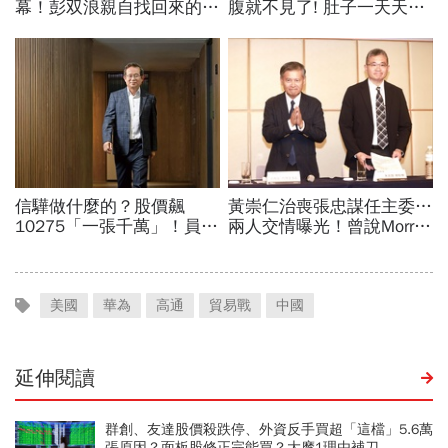
美國
華為
高通
貿易戰
中國
延伸閱讀
群創、友達股價殺跌停、外資反手買超「這檔」5.6萬
張原因？面板股修正完能買？大摩1理由補刀