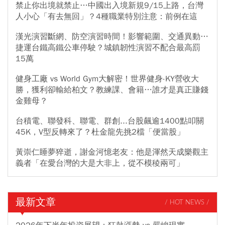
禁止你出境就禁止…中國出入境新規9/15上路，台灣
人小心「有去無回」？4種職業特別注意：前例在這
漢光演習斷網、防空演習時間！影響範圍、交通異動…
捷運台鐵高鐵公車停駛？城鎮韌性演習不配合最高罰
15萬
健身工廠 vs World Gym大解密！世界健身-KY營收大
勝，獲利卻輸給柏文？教練課、會籍…誰才是真正賺錢
金雞母？
台積電、聯發科、聯電、群創...台股飆逾1400點叩關
45K，V型反轉來了？杜金龍先挑2檔「便當股」
黃崇仁睡夢猝逝，謝金河憶老友：他是渾然天成樂觀主
義者「在愛台灣的大是大非上，從不模稜兩可」
最新文章
/ HOT NEWS /