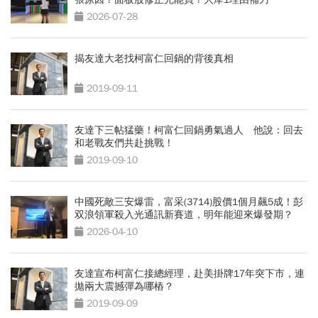
2026-07-28
揭友達大老找柯富仁回鍋的背後真相
2019-09-11
友達下三帖猛藥！柯富仁回鍋勇氣過人 他說：回去
和老戰友們共赴挑戰！
2019-09-10
中國死敵三安爆雷，富采(3714)股價1個月飆5成！彭
双浪領軍殺入光通訊新賽道，明年能迎來爆發期？
2026-04-10
友達宣布柯富仁接總經理，赴美掛牌17年突下市，連
拋兩大震撼彈為哪樁？
2019-09-09