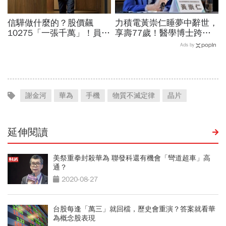
信驊做什麼的？股價飆
力積電黃崇仁睡夢中辭世，
10275「一張千萬」！員工
享壽77歲！醫學博士跨足
年薪平均540萬…中年失業
科技業、曾花8年還清千萬
Ads by
工程師如何孵出「萬金股」
債務、搏「九命怪貓」稱號
謝金河
華為
手機
物質不滅定律
晶片
延伸閱讀
美祭重拳封殺華為 聯發科還有機會「彎道超車」高
通？
2020-08-27
台股每逢「萬三」就回檔，歷史會重演？答案就看華
為概念股表現