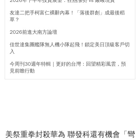
2026年下半年投資展望：狂熱漲勢 vs 嚴峻現實
友達二把手柯富仁裸辭內幕！「落後群創」成最後稻
草？
2026前進大南方論壇
佳世達集團艦隊無人機小隊起飛！鎖定美日頂級客戶切
入
今周刊30週年特輯｜更好的台灣：回望精彩風雲，預
見前瞻行動
美祭重拳封殺華為 聯發科還有機會「彎