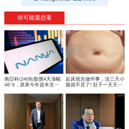
你可能還想看
PR
南亞科(2408)股價4天漲幅
起床就先做件事，沒三天小
46 %，原來今年資本支出
腹就不見了! 肚子一天天變
拉高、7月營收增7倍破
小！
表！蓋廠買設備最新營運目
標曝光