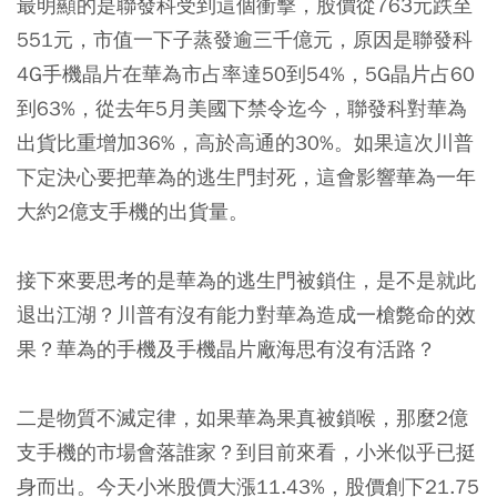
最明顯的是聯發科受到這個衝擊，股價從763元跌至
551元，市值一下子蒸發逾三千億元，原因是聯發科
4G手機晶片在華為市占率達50到54%，5G晶片占60
到63%，從去年5月美國下禁令迄今，聯發科對華為
出貨比重增加36%，高於高通的30%。如果這次川普
下定決心要把華為的逃生門封死，這會影響華為一年
大約2億支手機的出貨量。
接下來要思考的是華為的逃生門被鎖住，是不是就此
退出江湖？川普有沒有能力對華為造成一槍斃命的效
果？華為的手機及手機晶片廠海思有沒有活路？
二是物質不滅定律，如果華為果真被鎖喉，那麼2億
支手機的市場會落誰家？到目前來看，小米似乎已挺
身而出。今天小米股價大漲11.43%，股價創下21.75