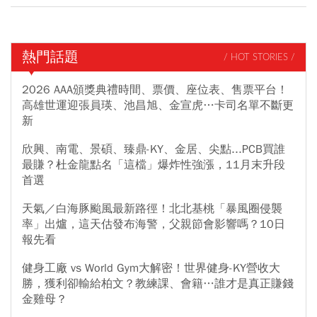
熱門話題
/ HOT STORIES /
2026 AAA頒獎典禮時間、票價、座位表、售票平台！
高雄世運迎張員瑛、池昌旭、金宣虎…卡司名單不斷更
新
欣興、南電、景碩、臻鼎-KY、金居、尖點...PCB買誰
最賺？杜金龍點名「這檔」爆炸性強漲，11月末升段
首選
天氣／白海豚颱風最新路徑！北北基桃「暴風圈侵襲
率」出爐，這天估發布海警，父親節會影響嗎？10日
報先看
健身工廠 vs World Gym大解密！世界健身-KY營收大
勝，獲利卻輸給柏文？教練課、會籍…誰才是真正賺錢
金雞母？