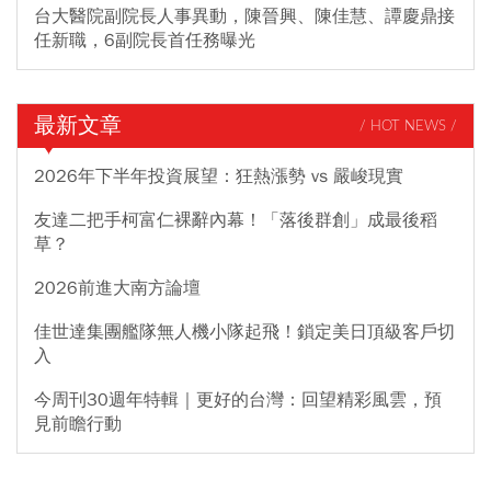
台大醫院副院長人事異動，陳晉興、陳佳慧、譚慶鼎接
任新職，6副院長首任務曝光
最新文章
/ HOT NEWS /
2026年下半年投資展望：狂熱漲勢 vs 嚴峻現實
友達二把手柯富仁裸辭內幕！「落後群創」成最後稻
草？
2026前進大南方論壇
佳世達集團艦隊無人機小隊起飛！鎖定美日頂級客戶切
入
今周刊30週年特輯｜更好的台灣：回望精彩風雲，預
見前瞻行動