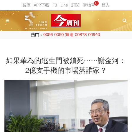
0
熱門：
0056
0050
輝達
00878
00940
如果華為的逃生門被鎖死⋯⋯謝金河：
2億支手機的市場落誰家？