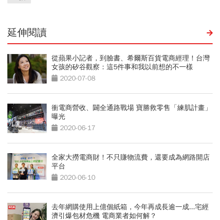
延伸閱讀
從蘋果小記者，到臉書、希爾斯百貨電商經理！台灣
女孩的矽谷觀察：這5件事和我以前想的不一樣
2020-07-08
衝電商營收、闢全通路戰場 寶勝救零售「練肌計畫」
曝光
2020-06-17
全家大撈電商財！不只賺物流費，還要成為網路開店
平台
2020-06-10
去年網購使用上億個紙箱，今年再成長逾一成...宅經
濟引爆包材危機 電商業者如何解？