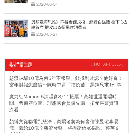
2020-06-04
另類電商思惟》不拚倉儲規模、經營自媒體 搶下心占
率首席 蝦皮出奇招黏住消費者
2020-05-27
熱門話題
/ HOT ARTICLES /
慈濟被騙10億為何5年不報警、錢找到才認？他好奇：
當年財報怎麼編…陳時中背「擋疫苗」黑鍋只求1件事
魔力紅Maroon 5演唱會8/11搶票！高雄世運開唱時
間、票價座位圖、理想國會員優先購、拓元售票資訊一
次看
顏博文從聯電到慈濟，商場老將為何會信陳昱瑄李易
儒、豪給10億？慈濟發聲：將捍衛信眾捐款、蔡英文