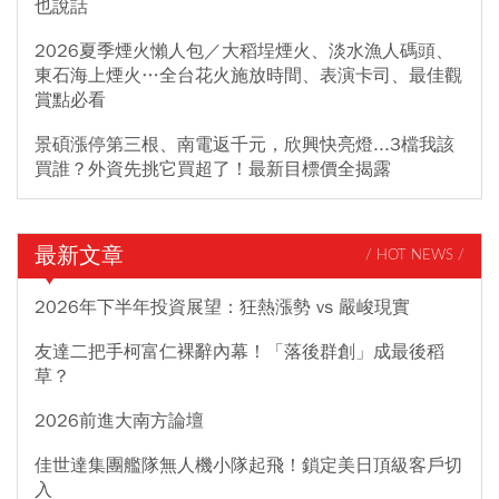
也說話
2026夏季煙火懶人包／大稻埕煙火、淡水漁人碼頭、
東石海上煙火…全台花火施放時間、表演卡司、最佳觀
賞點必看
景碩漲停第三根、南電返千元，欣興快亮燈...3檔我該
買誰？外資先挑它買超了！最新目標價全揭露
最新文章
/ HOT NEWS /
2026年下半年投資展望：狂熱漲勢 vs 嚴峻現實
友達二把手柯富仁裸辭內幕！「落後群創」成最後稻
草？
2026前進大南方論壇
佳世達集團艦隊無人機小隊起飛！鎖定美日頂級客戶切
入