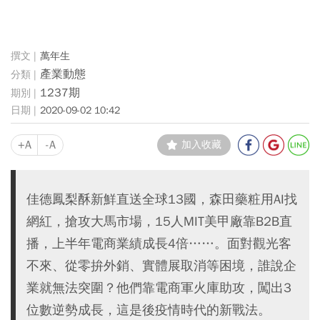
萬年生
產業動態
1237期
2020-09-02 10:42
+A
-A
加入收藏
佳德鳳梨酥新鮮直送全球13國，森田藥粧用AI找
網紅，搶攻大馬市場，15人MIT美甲廠靠B2B直
播，上半年電商業績成長4倍……。面對觀光客
不來、從零拚外銷、實體展取消等困境，誰說企
業就無法突圍？他們靠電商軍火庫助攻，闖出3
位數逆勢成長，這是後疫情時代的新戰法。