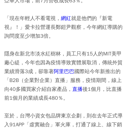
亞華人市場，前7月營收成長63％。
「現在年輕人不看電視，
網紅
就是他們的『新電
視』！」愛卡拉營運長鄭鎧尹觀察，今年網紅導購的
詢問度至少增加3倍。
隱身在新北市淡水紅樹林，員工只有15人的MIT美甲
廠心緹，今年也因為疫情導致實體展取消，傳統外貿
業績滑落3成，卻靠著
阿里巴巴
國際站今年新推出的
「B2B（企業對企業）直播」服務，疫情期間，線上
向40多國買家介紹自家產品，
直播
後1個月，比直播
前1個月的業績成長480％。
至於，台灣小資女包品牌東京企劃，則在去年正式導
入91APP「虛實融合」軍火庫，打通了線上、線下銷