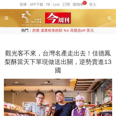
0
熱門：
房價
遺產稅免稅額
fed
高股息etf
美元
觀光客不來，台灣名產走出去！佳德鳳
梨酥當天下單現做送出關，逆勢賣進13
國