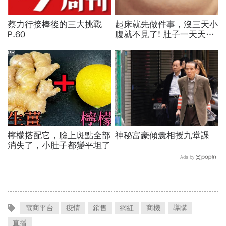
蔡力行接棒後的三大挑戰
起床就先做件事，沒三天小
P.60
腹就不見了! 肚子一天天變
小！
PR
檸檬搭配它，臉上斑點全部
神秘富豪傾囊相授九堂課
消失了，小肚子都變平坦了
Ads by
電商平台
疫情
銷售
網紅
商機
導購
直播