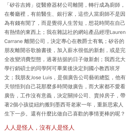
「矽谷吉姆」從醫療器材公司離開，轉行成為廚師，
在餐廳裡，有前醫生、銀行家，這些人當廚師不是因
為有錢有閒了，而是覺得人生苦短，想花時間在自己
有熱情的東西上；我在雜誌社的網站產品經理Lauren
Carrane 離開公司，決定專心在教爵士有氧；矽谷的
朋友離開谷歌臉書後，加入薪水很低的新創，或是完
全改變消費型態，過著拮据的日子做新創；我西北大
學行銷碩士的同學阿可畢業後決定到國小教西班牙
文；我朋友Jose Luis，是個廣告公司藝術總監，他有
天領悟到自己花那麼多時間做廣告，而大家都不愛看
廣告，工作沒有意義，決定關掉公司、賣掉房子，帶
著2個小孩從紐約搬到墨西哥老家一年，重新思索人
生下一步。還有什麼比做自己喜歡的事情更棒的呢？
人人是怪人，沒有人是怪人