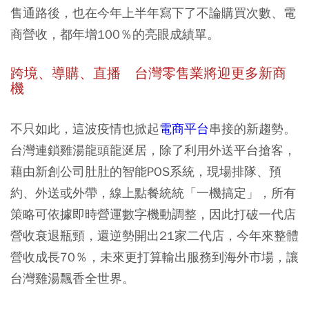
售通路後，也在今年上半年寫下了不論購買次數、電
商營收，都年增100％的亮眼成績單。
跨境、導購、直播 台灣零售業將迎更多新商
機
不只如此，這波疫情也掀起
電商平台
串接的新趨勢。
台灣連鎖雞湯龍頭龍涎居，除了利用外送平台搶客，
藉由新創公司肚肚的智能POS系統，現場排隊、預
約、外送或外帶，線上點餐統統「一機搞定」，所有
策略可依據即時營運數字機動調整，因此打破一代店
營收衰退瓶頸，還逆勢開出21家二代店，今年來整體
營收成長70％，未來更打算輸出服務到海外市場，讓
台灣雞湯飄香全世界。