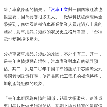
除了車廠停產的損失，「
汽車工業
對一個國家經濟也
很重要，因為要養很多工人。」微驅科技總經理吳金
榮提到，像德國這種汽車產業從業人員超過八十萬的
國家，對車用晶片短缺的狀況更是格外看重，「台積
電也受到很多壓力。」
分析車廠車用晶片短缺的原因，不外乎有二。其一，
是去年疫情擾動市場後，汽車產業對車市的錯誤預
估。其二，則是二○年中國半導體龍頭中芯國際受到
美國管制政策打壓，使得晶圓代工需求的板塊轉移，
加劇產能短缺的現象。
「去年車廠因為疫情的關係，銷量大幅滑落。這造成
車用晶片廠做出錯誤預估，初期下給台積電的量就偏