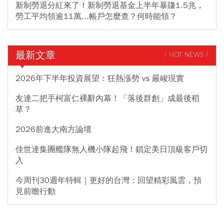
新制勞退分紅來了！新制勞退基金上半年暴賺1.5兆，
勞工平均領逾11萬...帳戶怎麼查？何時能領？
最新文章
/ HOT NEWS /
2026年下半年投資展望：狂熱漲勢 vs 嚴峻現實
友達二把手柯富仁裸辭內幕！「落後群創」成最後稻
草？
2026前進大南方論壇
佳世達集團艦隊無人機小隊起飛！鎖定美日頂級客戶切
入
今周刊30週年特輯｜更好的台灣：回望精彩風雲，預
見前瞻行動