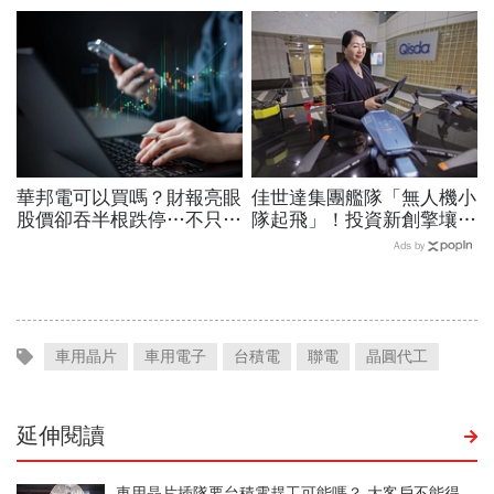
績、罕見抱屈自家股票：真
的被低估了
華邦電可以買嗎？財報亮眼
佳世達集團艦隊「無人機小
股價卻吞半根跌停…不只外
隊起飛」！投資新創擎壤、
資終結連3買改賣超1.8萬
翔隆，總座親督軍養大精
Ads by
張利空，要抱要殺全看2重
兵：鎖定美日頂級客戶切入
點
車用晶片
車用電子
台積電
聯電
晶圓代工
延伸閱讀
車用晶片插隊要台積電趕工可能嗎？ 大客戶不能得