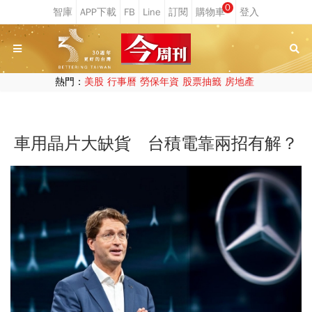
0
熱門：
美股
行事曆
勞保年資
股票抽籤
房地產
車用晶片大缺貨 台積電靠兩招有解？