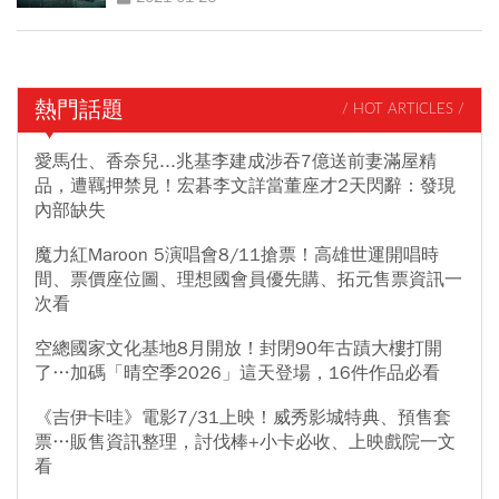
熱門話題
/ HOT ARTICLES /
愛馬仕、香奈兒...兆基李建成涉吞7億送前妻滿屋精
品，遭羈押禁見！宏碁李文詳當董座才2天閃辭：發現
內部缺失
魔力紅Maroon 5演唱會8/11搶票！高雄世運開唱時
間、票價座位圖、理想國會員優先購、拓元售票資訊一
次看
空總國家文化基地8月開放！封閉90年古蹟大樓打開
了…加碼「晴空季2026」這天登場，16件作品必看
《吉伊卡哇》電影7/31上映！威秀影城特典、預售套
票…販售資訊整理，討伐棒+小卡必收、上映戲院一文
看