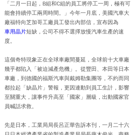
「二月一日起，B組和C組的員工將停工一周，極有可
能會持續停工兩周時間。」今年一月底，美國汽車大
廠福特向芝加哥工廠員工發出內部信，宣布因為
車用晶片
短缺，公司不得不選擇放慢汽車生產的速
度。
這個奇特現象正在全球車廠間蔓延，全球前十大車廠
幾乎都陷入「被迫減產危機」。從豐田、本田等日本
車廠，到德國的福斯汽車與戴姆勒集團等，不約而同
都拉起「缺晶片」警報，更因連動到員工生計，影響
至關重大，讓事件升高至「國家」層級，出動國家官
員喊話求救。
先是日本，工業局局長呂正華告訴本刊，一月二十六
日日本經濟產業省的製造產業局局長藤木俊光、商務