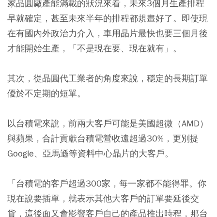
家晶圓廠產能滿載的狀況來看，
未來3個月生產排程
早就確定，甚至未來半年的排程都規畫好了
。即使現
在有國內外政治力介入，
車用晶片最快也要三個月後
才能開始生產
，「不是現在要、現在就有」。
其次，從晶圓代工業者的角度來說，穩定的長期訂單
優於不定期的短單。
以台積電來說，前兩大客戶可能是美國超微（AMD）
與蘋果，
合計貢獻台積電營收遠超過30%
，更別提
Google、亞馬遜等資料中心晶片的大客戶。
「
台積電的客戶超過300家，每一家都不能得罪
。你
現在說要插單，就表示其他大客戶的訂單要延後交
貨，這後面又會影響客戶自己的產品推出時程，那台