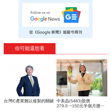
你可能還想看
台灣IC產業難以複製的關鍵
中美晶(5483)股價
279.5→150元半個月腰
斬，徐秀蘭端出Q2好成