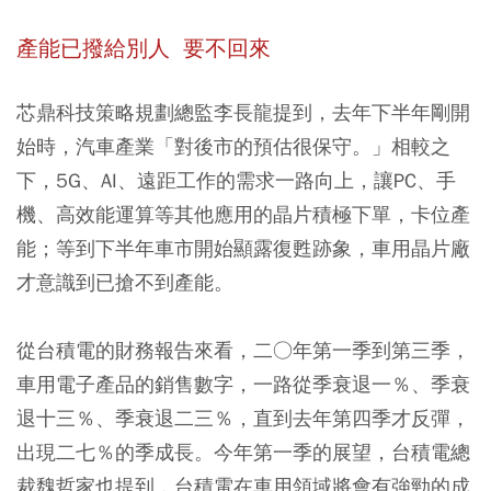
產能已撥給別人 要不回來
芯鼎科技策略規劃總監李長龍提到，去年下半年剛開
始時，汽車產業「對後市的預估很保守。」相較之
下，5G、AI、遠距工作的需求一路向上，讓PC、手
機、高效能運算等其他應用的晶片積極下單，卡位產
能；等到下半年車市開始顯露復甦跡象，車用晶片廠
才意識到已搶不到產能。
從台積電的財務報告來看，二○年第一季到第三季，
車用電子產品的銷售數字，一路從季衰退一％、季衰
退十三％、季衰退二三％，直到去年第四季才反彈，
出現二七％的季成長。今年第一季的展望，台積電總
裁魏哲家也提到，台積電在車用領域將會有強勁的成