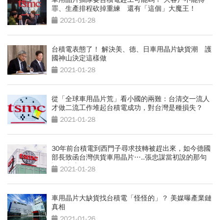
罪、生產排程砍掉重練 還有「這個」大魔王！
2021-01-28
台積電表態了！ 解決美、德、日車用晶片缺貨潮 護
國神山決定這樣做
2021-01-28
從「全球車用晶片荒」看小國的兩難：台清交一流人
才做二流工作堆起台積電成功，對台灣是種損失？
2021-01-28
30年前台積電到西門子尋求技轉被趕出來，如今德國
部長致函台灣供貨車用晶片…..張忠謀當初說的那句
話果真應驗了！
2021-01-28
車用晶片大缺貨找台積電「怪怪的」？ 美媒曝產業鏈
真相
2021-01-26