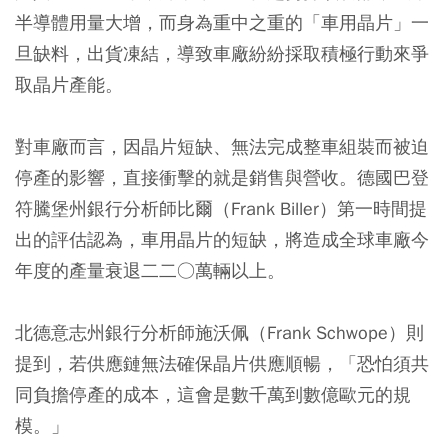
半導體用量大增，而身為重中之重的「車用晶片」一
旦缺料，出貨凍結，導致車廠紛紛採取積極行動來爭
取晶片產能。
對車廠而言，因晶片短缺、無法完成整車組裝而被迫
停產的影響，直接衝擊的就是銷售與營收。德國巴登
符騰堡州銀行分析師比爾（Frank Biller）第一時間提
出的評估認為，車用晶片的短缺，將造成全球車廠今
年度的產量衰退二二○萬輛以上。
北德意志州銀行分析師施沃佩（Frank Schwope）則
提到，若供應鏈無法確保晶片供應順暢，「恐怕須共
同負擔停產的成本，這會是數千萬到數億歐元的規
模。」