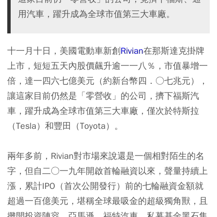
用汽車，躍升成為全球市值第三大車廠。
十一月十日，美國電動車新創
Rivian
在那斯達克掛牌
上市，短短五天內股價飆升逾一一八％，市值暴增一
倍，達一四六七億美元（約新台幣四．○七兆元），
讓這家目前仍然是「零營收」的公司，擠下福斯汽
車，躍升成為全球市值第三大車廠，僅次於特斯拉
（Tesla）和豐田（Toyota）。
兩年多前，Rivian對市場來說還是一個相對陌生的名
字，但自二○一九年開啟首輪融資以來，聲量持續上
漲，累計IPO（首次公開發行）前的七輪融資金額就
超過一百億美元，堪稱全球最吸金的超級獨角獸，且
攤開投資陣容，亞馬遜、福特汽車、私募基金黑石集