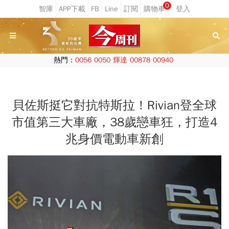
0
熱門：
0056
0050
輝達
00878
00940
貝佐斯挺它對抗特斯拉！Rivian登全球
市值第三大車廠，38歲戀車狂，打造4
兆身價電動車新創