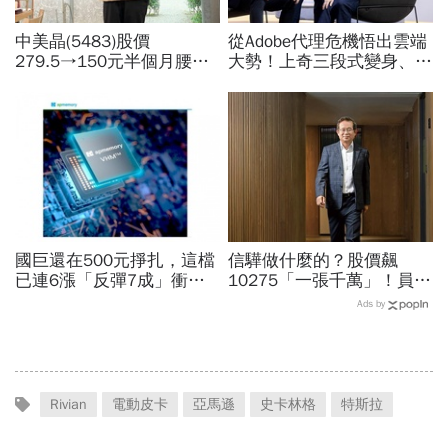
中美晶(5483)股價
從Adobe代理危機悟出雲端
279.5→150元半個月腰
大勢！上奇三段式變身、季
斬，徐秀蘭端出Q2好成
季獲利20年不敗：再來搶
績、罕見抱屈自家股票：真
無人機3D列印財
的被低估了
國巨還在500元掙扎，這檔
信驊做什麼的？股價飆
已連6漲「反彈7成」衝千
10275「一張千萬」！員工
金股，法人喊到1430元，
年薪平均540萬…中年失業
Ads by
還有5成空間
工程師如何孵出「萬金股」
Rivian
電動皮卡
亞馬遜
史卡林格
特斯拉