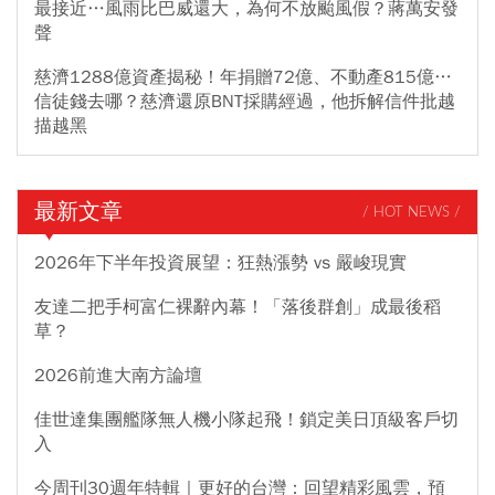
最接近…風雨比巴威還大，為何不放颱風假？蔣萬安發
聲
慈濟1288億資產揭秘！年捐贈72億、不動產815億…
信徒錢去哪？慈濟還原BNT採購經過，他拆解信件批越
描越黑
最新文章
/ HOT NEWS /
2026年下半年投資展望：狂熱漲勢 vs 嚴峻現實
友達二把手柯富仁裸辭內幕！「落後群創」成最後稻
草？
2026前進大南方論壇
佳世達集團艦隊無人機小隊起飛！鎖定美日頂級客戶切
入
今周刊30週年特輯｜更好的台灣：回望精彩風雲，預