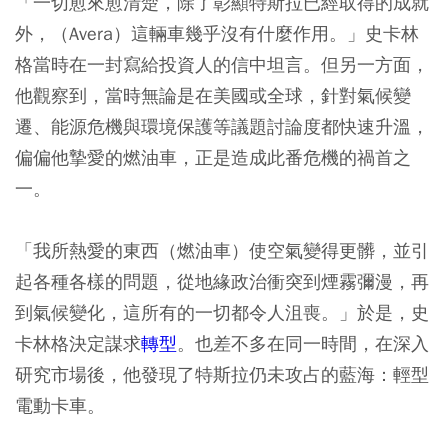
「一切愈來愈清楚，除了彰顯特斯拉已經取得的成就
外，（Avera）這輛車幾乎沒有什麼作用。」史卡林
格當時在一封寫給投資人的信中坦言。但另一方面，
他觀察到，當時無論是在美國或全球，針對氣候變
遷、能源危機與環境保護等議題討論度都快速升溫，
偏偏他摯愛的燃油車，正是造成此番危機的禍首之
一。
「我所熱愛的東西（燃油車）使空氣變得更髒，並引
起各種各樣的問題，從地緣政治衝突到煙霧彌漫，再
到氣候變化，這所有的一切都令人沮喪。」於是，史
卡林格決定謀求
轉型
。也差不多在同一時間，在深入
研究市場後，他發現了特斯拉仍未攻占的藍海：輕型
電動卡車。