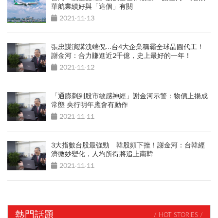
華航業績好與「這個」有關
2021-11-13
張忠謀演講洩端倪...台4大企業稱霸全球晶圓代工！
謝金河：合力賺進近2千億，史上最好的一年！
2021-11-12
「通膨刺到股市敏感神經」謝金河示警：物價上揚成
常態 央行明年應會有動作
2021-11-11
3大指數台股最強勁 韓股頻下挫！謝金河：台韓經
濟微妙變化，人均所得將追上南韓
2021-11-11
熱門話題
/ HOT STORIES /