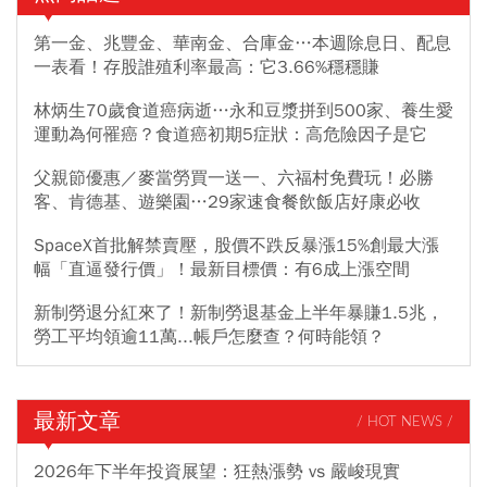
第一金、兆豐金、華南金、合庫金…本週除息日、配息
一表看！存股誰殖利率最高：它3.66%穩穩賺
林炳生70歲食道癌病逝…永和豆漿拼到500家、養生愛
運動為何罹癌？食道癌初期5症狀：高危險因子是它
父親節優惠／麥當勞買一送一、六福村免費玩！必勝
客、肯德基、遊樂園…29家速食餐飲飯店好康必收
SpaceX首批解禁賣壓，股價不跌反暴漲15%創最大漲
幅「直逼發行價」！最新目標價：有6成上漲空間
新制勞退分紅來了！新制勞退基金上半年暴賺1.5兆，
勞工平均領逾11萬...帳戶怎麼查？何時能領？
最新文章
/ HOT NEWS /
2026年下半年投資展望：狂熱漲勢 vs 嚴峻現實