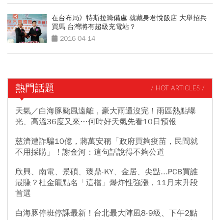
在台布局》特斯拉籌備處 就藏身君悅飯店 大舉招兵
買馬 台灣將有超級充電站？
2016-04-14
熱門話題
/ HOT ARTICLES /
天氣／白海豚颱風遠離，豪大雨還沒完！雨區熱點曝
光、高溫36度又來…何時好天氣先看10日預報
慈濟遭詐騙10億，蔣萬安稱「政府買夠疫苗，民間就
不用採購」！謝金河：這句話說得不夠公道
欣興、南電、景碩、臻鼎-KY、金居、尖點...PCB買誰
最賺？杜金龍點名「這檔」爆炸性強漲，11月末升段
首選
白海豚停班停課最新！台北最大陣風8-9級、下午2點