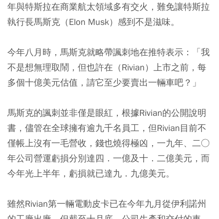
年與特斯拉在商業航太領域多有交火，難免讓特斯拉
執行長馬斯克（Elon Musk）感到不是滋味。
今年八月時，馬斯克就略帶諷刺地在推特表示：「我
不是想無理取鬧，但也許在（Rivian）上市之前，每
多個十億美元估值，請它至少要賣出一輛車吧？」
馬斯克的諷刺並非僅是眼紅，根據Rivian的公開說明
書，儘管在全球擁有逾九千名員工，但Rivian目前不
僅帳上沒有一毛營收，錢也燒得極凶，一九年、二○
年公司營運虧損分別達四．一億及十．二億美元，而
今年光上半年，虧損就已達九．九億美元。
雖然Rivian第一輛電動皮卡已在今年九月從伊利諾州
的工廠出廠，但截至十月底，公司生產和交付的車