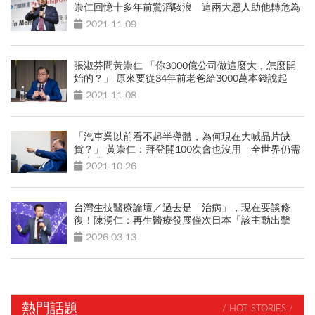
崇仁回憶十多年前驚滔駭浪 這兩大恩人助他轉危為
安
2021-11-09
張淑芬問黃崇仁 「你3000億公司做這麼大，怎麼開
始的？」 原來要從34年前老爸給3000萬本錢說起
2021-11-08
「汽車業以前看不起半導體，為何現在大喊晶片缺
貨？」 黃崇仁：拜登開100次會也沒用 全世界仍需
要台灣！
2021-10-26
台灣生技醫療論壇／過去是「治病」，現在要談修
復！陳湧仁：再生醫療發展僅次日本「該主動出擊
了」
2026-03-13
熱門話題
/ HOT STORIES /