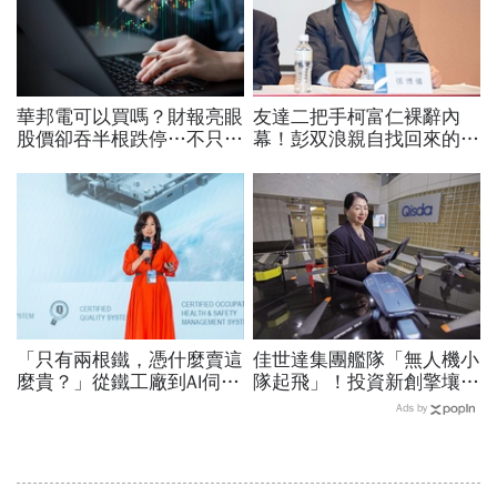
華邦電可以買嗎？財報亮眼
友達二把手柯富仁裸辭內
股價卻吞半根跌停…不只外
幕！彭双浪親自找回來的接
資終結連3買改賣超1.8萬
班人，為何最後撕破臉？
張利空，要抱要殺全看2重
「落後群創」成最後稻草？
點
「只有兩根鐵，憑什麼賣這
佳世達集團艦隊「無人機小
麼貴？」從鐵工廠到AI伺服
隊起飛」！投資新創擎壤、
器滑軌霸主，川湖靠四大護
翔隆，總座親督軍養大精
Ads by
城河創造超高毛利率
兵：鎖定美日頂級客戶切入