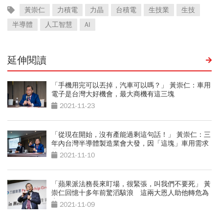
黃崇仁
力積電
力晶
台積電
生技業
生技
半導體
人工智慧
AI
延伸閱讀
「手機用完可以丟掉，汽車可以嗎？」 黃崇仁：車用
電子是台灣大好機會，最大商機有這三塊
2021-11-23
「從現在開始，沒有產能過剩這句話！」 黃崇仁：三
年內台灣半導體製造業會大發，因「這塊」車用需求
是大利多
2021-11-10
「蘋果派法務長來盯場，很緊張，叫我們不要死」 黃
崇仁回憶十多年前驚滔駭浪 這兩大恩人助他轉危為
安
2021-11-09