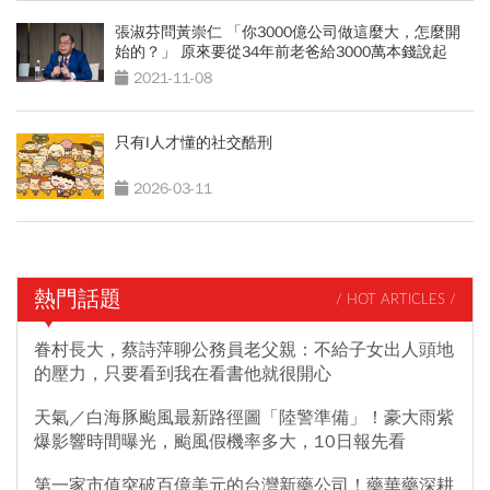
張淑芬問黃崇仁 「你3000億公司做這麼大，怎麼開
始的？」 原來要從34年前老爸給3000萬本錢說起
2021-11-08
只有I人才懂的社交酷刑
2026-03-11
熱門話題
/ HOT ARTICLES /
眷村長大，蔡詩萍聊公務員老父親：不給子女出人頭地
的壓力，只要看到我在看書他就很開心
天氣／白海豚颱風最新路徑圖「陸警準備」！豪大雨紫
爆影響時間曝光，颱風假機率多大，10日報先看
第一家市值突破百億美元的台灣新藥公司！藥華藥深耕