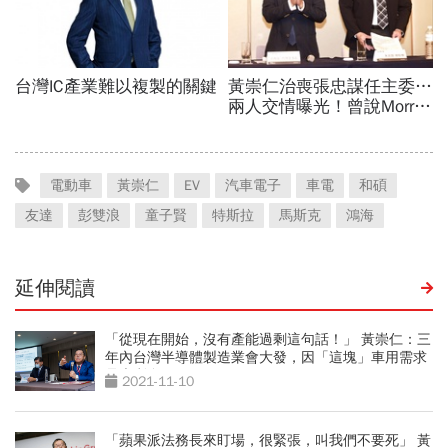
電動車
黃崇仁
EV
汽車電子
車電
和碩
友達
彭雙浪
童子賢
特斯拉
馬斯克
鴻海
延伸閱讀
「從現在開始，沒有產能過剩這句話！」 黃崇仁：三
年內台灣半導體製造業會大發，因「這塊」車用需求
是大利多
2021-11-10
「蘋果派法務長來盯場，很緊張，叫我們不要死」 黃