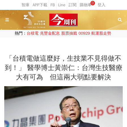
0
熱門：
台積電
兆豐金配息
股票抽籤
00929
航運股走勢
「台積電做這麼好，生技業不見得做不
到！」 醫學博士黃崇仁：台灣生技醫療
大有可為 但這兩大弱點要解決