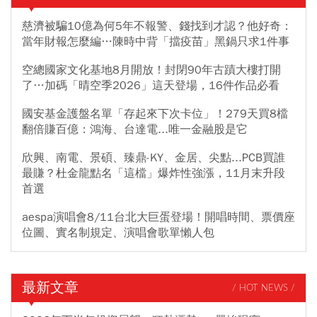
慈濟被騙10億為何5年不報警、錢找到才認？他好奇：
當年財報怎麼編…陳時中背「擋疫苗」黑鍋只求1件事
空總國家文化基地8月開放！封閉90年古蹟大樓打開
了…加碼「晴空季2026」這天登場，16件作品必看
國安基金護盤名單「存起來下次卡位」！279天買8檔
翻倍賺百億：鴻海、台達電...唯一金融股是它
欣興、南電、景碩、臻鼎-KY、金居、尖點...PCB買誰
最賺？杜金龍點名「這檔」爆炸性強漲，11月末升段
首選
aespa演唱會8/11台北大巨蛋登場！開唱時間、票價座
位圖、實名制規定、演唱會歌單懶人包
最新文章
/ HOT NEWS /