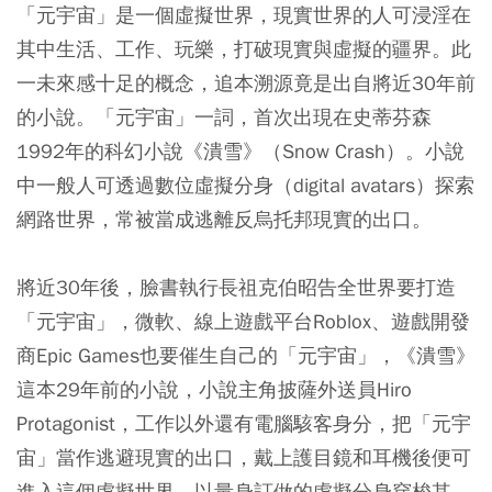
「元宇宙」是一個虛擬世界，現實世界的人可浸淫在
其中生活、工作、玩樂，打破現實與虛擬的疆界。此
一未來感十足的概念，追本溯源竟是出自將近30年前
的小說。「元宇宙」一詞，首次出現在史蒂芬森
1992年的科幻小說《潰雪》（Snow Crash）。小說
中一般人可透過數位虛擬分身（digital avatars）探索
網路世界，常被當成逃離反烏托邦現實的出口。
將近30年後，臉書執行長祖克伯昭告全世界要打造
「元宇宙」，微軟、線上遊戲平台Roblox、遊戲開發
商Epic Games也要催生自己的「元宇宙」，《潰雪》
這本29年前的小說，小說主角披薩外送員Hiro
Protagonist，工作以外還有電腦駭客身分，把「元宇
宙」當作逃避現實的出口，戴上護目鏡和耳機後便可
進入這個虛擬世界，以量身訂做的虛擬分身穿梭其