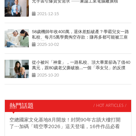
元宇宙引爆資安需求 ——兼論工業電腦廠廣積
2021-12-15
58歲機師年收400萬，退休差點破產？學霸兒女一路
私校、每月5萬學費掏空存款：賺再多都可能被三座
大山壓垮
2025-10-02
從小被叫「神童」，一路私校、頂大畢業卻為了借40
萬元，跟80歲老父撕破臉...一個「乖女兒」的反撲
2025-10-20
熱門話題
/ HOT ARTICLES /
空總國家文化基地8月開放！封閉90年古蹟大樓打開
了…加碼「晴空季2026」這天登場，16件作品必看