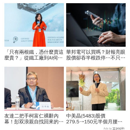
「只有兩根鐵，憑什麼賣這
華邦電可以買嗎？財報亮眼
麼貴？」從鐵工廠到AI伺服
股價卻吞半根跌停…不只外
器滑軌霸主，川湖靠四大護
資終結連3買改賣超1.8萬
城河創造超高毛利率
張利空，要抱要殺全看2重
點
友達二把手柯富仁裸辭內
中美晶(5483)股價
幕！彭双浪親自找回來的接
279.5→150元半個月腰
班人，為何最後撕破臉？
斬，徐秀蘭端出Q2好成
Ads by