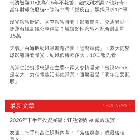
慈濟被騙10億為何5年不報警、錢找到才認？他好奇：
當年財報怎麼編…陳時中背「擋疫苗」黑鍋只求1件事
漢光演習斷網、防空演習時間！影響範圍、交通異動…
捷運台鐵高鐵公車停駛？城鎮韌性演習不配合最高罰
15萬
天氣／白海豚颱風最新路徑圖「陸警準備」！豪大雨紫
爆影響時間曝光，颱風假機率多大，10日報先看
黃崇仁治喪張忠謀任主委…兩人交情曝光！曾說Morris
是老大：力積電能活都他幫我！遺屬發聲「明年定要配
股」
最新文章
/ HOT NEWS /
2026年下半年投資展望：狂熱漲勢 vs 嚴峻現實
友達二把手柯富仁裸辭內幕！「落後群創」成最後稻
草？