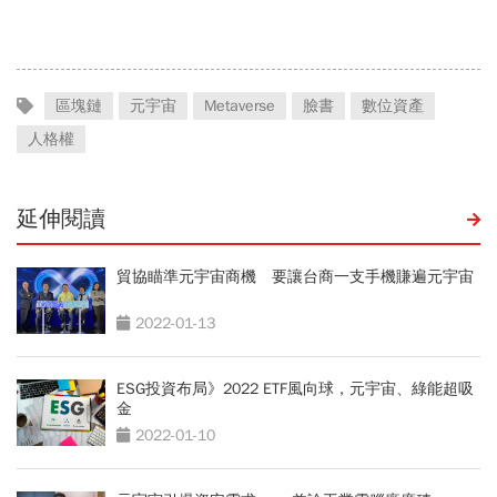
「落後群創」成最後稻草？
績、罕見抱屈自家股票：真
的被低估了
區塊鏈
元宇宙
Metaverse
臉書
數位資產
人格權
延伸閱讀
貿協瞄準元宇宙商機 要讓台商一支手機賺遍元宇宙
2022-01-13
ESG投資布局》2022 ETF風向球，元宇宙、綠能超吸
金
2022-01-10