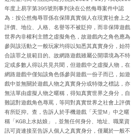
年度上易字第395號刑事判決在公然侮辱案件中認
為：按公然侮辱罪係在保障真實個人在現實社會上之
評價、地位、人格、名譽等不被貶抑，而非保障遊戲
世界內非權利主體之虛擬角色，故遊戲內之角色應為
參與該活動之一般玩家均得以知悉其真實身分，始符
合該罪之規範目的。故網路遊戲雖屬公開環境為不特
定或多數人得以共見共聞，但遊戲中之虛擬人物，在
網路遊戲中僅知該角色係參與遊戲一份子而已，如遊
戲中並無關於遊戲人物之真實身分或特徵之標誌，亦
無法單由虛擬人物之暱稱，得知真實世界之身分，自
難認對遊戲角色辱罵，等同對真實世界之社會上評價
有所貶抑。查，告訴人於手機遊戲「天堂M」中之暱
稱「KGB上水姑娘」，並無任何身分、地址、職業資
訊可資連接至告訴人個人之真實身分，僅屬於一般不