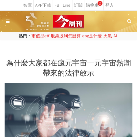
0
熱門：
市值型etf
股票股利怎麼算
esg是什麼
天氣
AI
為什麼大家都在瘋元宇宙─元宇宙熱潮
帶來的法律啟示