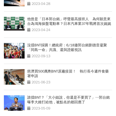
2023-04-28
他曾是「日本郭台銘」呼聲最高接班人 為何願意來
台為鴻海操盤電動車？日本汽車業37年戰將首次娓娓
道來
2023-04-24
沒擋BNT採購！總統府：6/18邀郭台銘劉德音凝聚
「同島一命」共識、還與證嚴視訊
2022-09-13
慈濟買500萬劑BNT原廠疫苗！ 執行長今遞件食藥
署申請
2021-06-23
誰擋BNT？「大小姐說，你還是不要買了」…郭台銘
曝李大維打給他，被點名的都回應了
2023-05-09