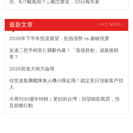
光、8/7颱風假？三颱怎麼走，10日報先看
最新文章
/ HOT NEWS /
2026年下半年投資展望：狂熱漲勢 vs 嚴峻現實
友達二把手柯富仁裸辭內幕！「落後群創」成最後稻
草？
2026前進大南方論壇
佳世達集團艦隊無人機小隊起飛！鎖定美日頂級客戶切
入
今周刊30週年特輯｜更好的台灣：回望精彩風雲，預
見前瞻行動