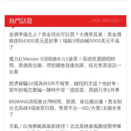
熱門話題
/ HOT ARTICLES /
金價準備北上？黃金現在可以買？大佛李其展：黃金價
格摸到4300美元是好事！瑞銀3理由喊5000美元不遠
了
魔力紅Maroon 5演唱會8/11搶票！高雄世運開唱時
間、票價座位圖、理想國會員優先購、拓元售票資訊一
次看
慈濟被騙10億為何5年不報警、錢找到才認？他好奇：
當年財報怎麼編…陳時中背「擋疫苗」黑鍋只求1件事
BIGBANG演唱會台灣時間、票價、座位圖出爐！實名制
台北高雄4場搶票日期、售票平台…GD/大聲/太陽全來
了
天氣／白海豚颱風最新路徑！北北基桃暴風圈侵襲率曝