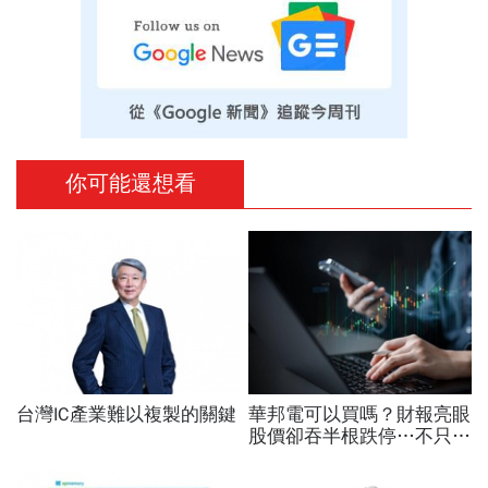
你可能還想看
台灣IC產業難以複製的關鍵
華邦電可以買嗎？財報亮眼
股價卻吞半根跌停…不只外
資終結連3買改賣超1.8萬
張利空，要抱要殺全看2重