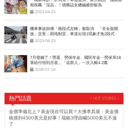
相挨轟「沒品」！德雜誌女總編被炒魷魚
2023-04-23
機車事故頻傳「兩段式左轉」擬取消 「非全面開
放」交長：因地制宜，車道出現1現象才免2段式
2023-04-23
7月發錢了！勞退、勞保年金、國民年金…勞保局18
筆給付領到月底，「這群人」一次入帳4.2萬
2026-07-14
熱門話題
/ HOT STORIES /
金價準備北上？黃金現在可以買？大佛李其展：黃金價
格摸到4300美元是好事！瑞銀3理由喊5000美元不遠
了