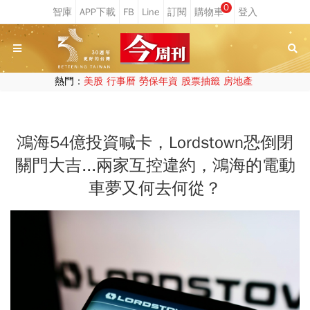
0
熱門：
美股
行事曆
勞保年資
股票抽籤
房地產
鴻海54億投資喊卡，Lordstown恐倒閉
關門大吉...兩家互控違約，鴻海的電動
車夢又何去何從？