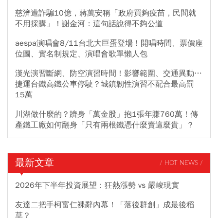
慈濟遭詐騙10億，蔣萬安稱「政府買夠疫苗，民間就
不用採購」！謝金河：這句話說得不夠公道
aespa演唱會8/11台北大巨蛋登場！開唱時間、票價座
位圖、實名制規定、演唱會歌單懶人包
漢光演習斷網、防空演習時間！影響範圍、交通異動…
捷運台鐵高鐵公車停駛？城鎮韌性演習不配合最高罰
15萬
川湖做什麼的？躋身「萬金股」抱1張年賺760萬！傳
產鐵工廠如何翻身「只有兩根鐵憑什麼賣這麼貴」？
最新文章
/ HOT NEWS /
2026年下半年投資展望：狂熱漲勢 vs 嚴峻現實
友達二把手柯富仁裸辭內幕！「落後群創」成最後稻
草？