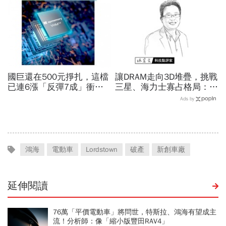
點
國巨還在500元掙扎，這檔
讓DRAM走向3D堆疊，挑戰
已連6漲「反彈7成」衝千
三星、海力士寡占格局：這
金股，法人喊到1430元，
家矽谷台裔新創，可能改寫
Ads by
還有5成空間
全球記憶體版圖？
鴻海
電動車
Lordstown
破產
新創車廠
延伸閱讀
76萬「平價電動車」將問世，特斯拉、鴻海有望成主
流！分析師：像「縮小版豐田RAV4」