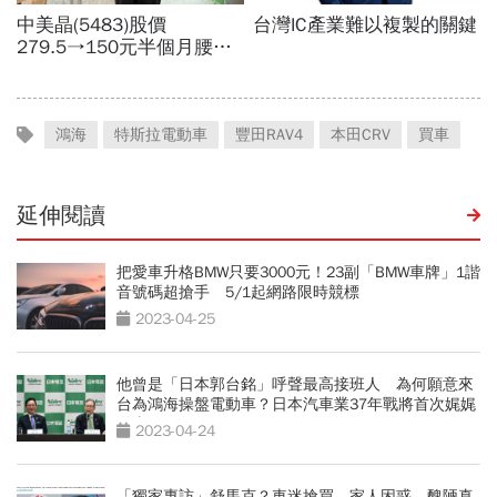
鴻海
特斯拉電動車
豐田RAV4
本田CRV
買車
延伸閱讀
把愛車升格BMW只要3000元！23副「BMW車牌」1諧
音號碼超搶手 5/1起網路限時競標
2023-04-25
他曾是「日本郭台銘」呼聲最高接班人 為何願意來
台為鴻海操盤電動車？日本汽車業37年戰將首次娓娓
道來
2023-04-24
「獨家專訪」舒馬克？車迷搶買、家人困惑 醜陋真