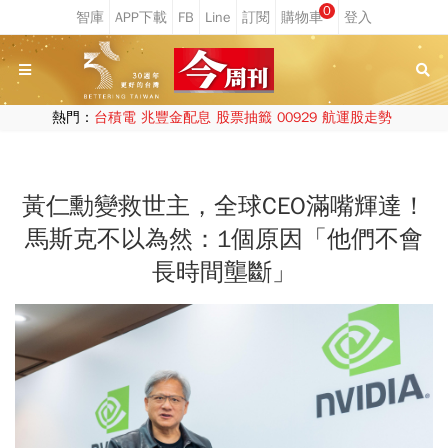
0
熱門：
台積電
兆豐金配息
股票抽籤
00929
航運股走勢
黃仁勳變救世主，全球CEO滿嘴輝達！
馬斯克不以為然：1個原因「他們不會
長時間壟斷」