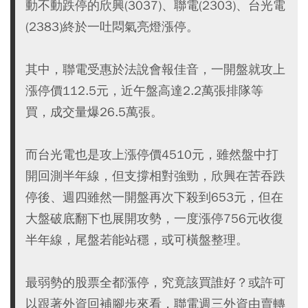
動不動跌停的欣興(3037)、聯電(2303)、台光電
(2383)終於一吐悶氣亮燈漲停。
其中，聯電受惠於法說會報佳音，一開盤就攻上
漲停價112.5元，近午盤高達2.2萬張排隊等
買，成交量爆26.5萬張。
而台光電也是攻上漲停價4510元，雖然盤中打
開回測半年線，但支撐相對強勁，欣興在苦吞跌
停後、週四雖然一開盤再次下殺到653元，但在
大盤破底翻下也展開攻勢，一度漲停756元收復
半年線，尾盤若能站穩，或可橫盤整理。
最弱勢的股票全都漲停，究竟該買誰好？或許可
以跟著外資回補腳步來看，聯電週三外資由賣轉