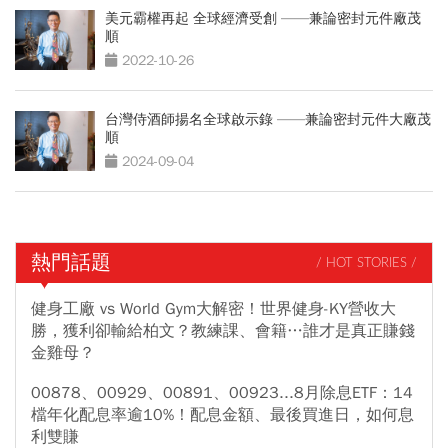
美元霸權再起 全球經濟受創 ——兼論密封元件廠茂
順
2022-10-26
台灣侍酒師揚名全球啟示錄 ——兼論密封元件大廠茂
順
2024-09-04
熱門話題
/ HOT STORIES /
健身工廠 vs World Gym大解密！世界健身-KY營收大
勝，獲利卻輸給柏文？教練課、會籍…誰才是真正賺錢
金雞母？
00878、00929、00891、00923...8月除息ETF：14
檔年化配息率逾10%！配息金額、最後買進日，如何息
利雙賺