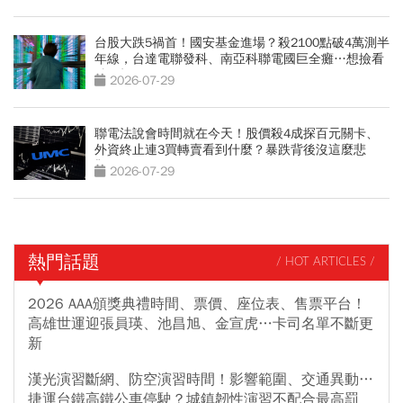
台股大跌5禍首！國安基金進場？殺2100點破4萬測半
年線，台達電聯發科、南亞科聯電國巨全癱…想撿看
3訊號
2026-07-29
聯電法說會時間就在今天！股價殺4成探百元關卡、
外資終止連3買轉賣看到什麼？暴跌背後沒這麼悲
觀？
2026-07-29
熱門話題
/ HOT ARTICLES /
2026 AAA頒獎典禮時間、票價、座位表、售票平台！
高雄世運迎張員瑛、池昌旭、金宣虎…卡司名單不斷更
新
漢光演習斷網、防空演習時間！影響範圍、交通異動…
捷運台鐵高鐵公車停駛？城鎮韌性演習不配合最高罰