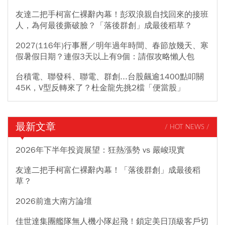
友達二把手柯富仁裸辭內幕！彭双浪親自找回來的接班
人，為何最後撕破臉？「落後群創」成最後稻草？
2027(116年)行事曆／明年過年時間、春節放幾天、寒
假暑假日期？連假3天以上有9個：請假攻略懶人包
台積電、聯發科、聯電、群創...台股飆逾1400點叩關
45K，V型反轉來了？杜金龍先挑2檔「便當股」
最新文章
/ HOT NEWS /
2026年下半年投資展望：狂熱漲勢 vs 嚴峻現實
友達二把手柯富仁裸辭內幕！「落後群創」成最後稻
草？
2026前進大南方論壇
佳世達集團艦隊無人機小隊起飛！鎖定美日頂級客戶切