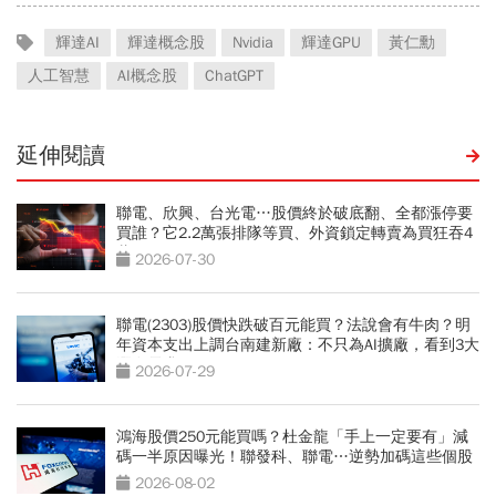
輝達AI
輝達概念股
Nvidia
輝達GPU
黃仁勳
人工智慧
AI概念股
ChatGPT
延伸閱讀
聯電、欣興、台光電…股價終於破底翻、全都漲停要
買誰？它2.2萬張排隊等買、外資鎖定轉賣為買狂吞4
萬張
2026-07-30
聯電(2303)股價快跌破百元能買？法說會有牛肉？明
年資本支出上調台南建新廠：不只為AI擴廠，看到3大
潛在需求
2026-07-29
鴻海股價250元能買嗎？杜金龍「手上一定要有」減
碼一半原因曝光！聯發科、聯電…逆勢加碼這些個股
2026-08-02