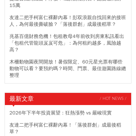
15萬
友達二把手柯富仁裸辭內幕！彭双浪親自找回來的接班
人，為何最後撕破臉？「落後群創」成最後稻草？
兆基百億財務危機！包租教母4年前收到房東私訊看出
「包租代管龍頭岌岌可危」：為何租約越多，風險越
高？
木柵動物園夜間開放！暑假限定、60元星光票有哪些
動物可以看？要預約嗎？時間、門票、最佳遊園路線總
整理
最新文章
/ HOT NEWS /
2026年下半年投資展望：狂熱漲勢 vs 嚴峻現實
友達二把手柯富仁裸辭內幕！「落後群創」成最後稻
草？