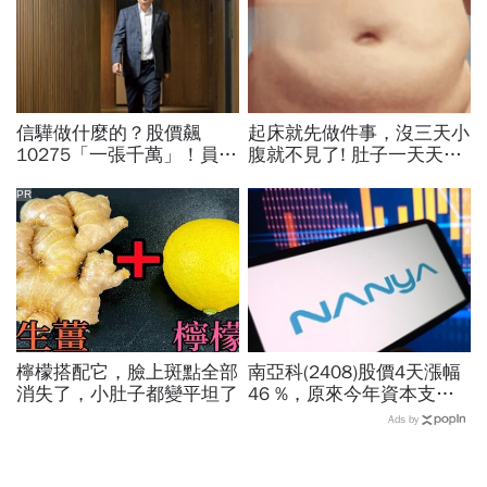
信驊做什麼的？股價飆
起床就先做件事，沒三天小
10275「一張千萬」！員工
腹就不見了! 肚子一天天變
年薪平均540萬…中年失業
小！
工程師如何孵出「萬金股」
PR
檸檬搭配它，臉上斑點全部
南亞科(2408)股價4天漲幅
消失了，小肚子都變平坦了
46 %，原來今年資本支出
拉高、7月營收增7倍破
Ads by
表！蓋廠買設備最新營運目
標曝光