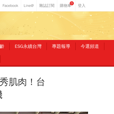
0
齡
ESG永續台灣
專題報導
今選頻道
 秀肌肉！台
機