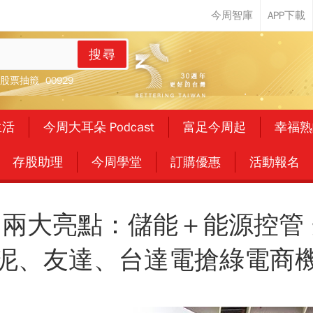
搜尋
股票抽籤
00929
生活
今周大耳朵 Podcast
富足今周起
幸福熟
存股助理
今周學堂
訂購優惠
活動報名
兩大亮點：儲能＋能源控管
泥、友達、台達電搶綠電商