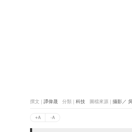
譚偉晟
科技
攝影／ 
+A
-A