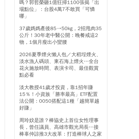
嗎？郭哲榮砸1億狂掃1100張揭「出
場點位」：台股4萬7不敢買「可憐
哪」
37歲媽媽產後85→50kg，2招甩肉35
公斤！30年老中醫公開：晚餐戒這2
物，1個月瘦出小蠻腰
2026夏季煙火懶人包／大稻埕煙火、
淡水漁人碼頭、東石海上煙火…全台
花火施放時間、表演卡司、最佳觀賞
點必看
淡大教授41歲才投資，靠1招年賺
15％！小資族「勝率最高」ETF配置
法公開：0050搭配這1種「越簡單越
好賺」
周玲妏是誰？棒協史上首位女性理事
長，曾任議員、高雄市觀光局長…接
棒辜仲諒推3大改革：打造棒球人之家