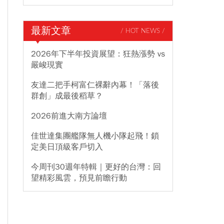
最新文章
/ HOT NEWS /
2026年下半年投資展望：狂熱漲勢 vs
嚴峻現實
友達二把手柯富仁裸辭內幕！「落後
群創」成最後稻草？
2026前進大南方論壇
佳世達集團艦隊無人機小隊起飛！鎖
定美日頂級客戶切入
今周刊30週年特輯｜更好的台灣：回
望精彩風雲，預見前瞻行動