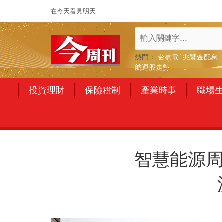
在今天看見明天
熱門：
台積電
兆豐金配息
航運股走勢
投資理財
保險稅制
產業時事
職場
智慧能源周