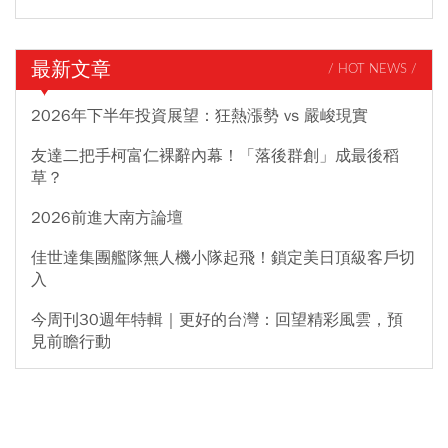
最新文章
/ HOT NEWS /
2026年下半年投資展望：狂熱漲勢 vs 嚴峻現實
友達二把手柯富仁裸辭內幕！「落後群創」成最後稻
草？
2026前進大南方論壇
佳世達集團艦隊無人機小隊起飛！鎖定美日頂級客戶切
入
今周刊30週年特輯｜更好的台灣：回望精彩風雲，預
見前瞻行動