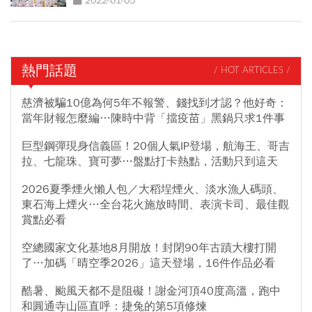
2022-01-05
熱門話題
/ HOT ARTICLES /
慈濟被騙10億為何5年不報警、錢找到才認？他好奇：
當年財報怎麼編…陳時中背「擋疫苗」黑鍋只求1件事
巨型鋼彈現身信義區！20個人氣IP登場，航海王、哥吉
拉、七龍珠、寶可夢…盤點打卡熱點，活動只到這天
2026夏季煙火懶人包／大稻埕煙火、淡水漁人碼頭、
東石海上煙火…全台花火施放時間、表演卡司、最佳觀
賞點必看
空總國家文化基地8月開放！封閉90年古蹟大樓打開
了…加碼「晴空季2026」這天登場，16件作品必看
酷暑、颱風天都不是阻礙！謝金河頂40度高溫，跑中
和圓通寺山區直呼：捷兔的第5項修煉