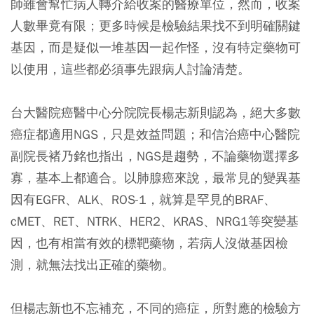
師雖會幫忙病人轉介給收案的醫療單位，然而，收案
人數畢竟有限；更多時候是檢驗結果找不到明確關鍵
基因，而是疑似一堆基因一起作怪，沒有特定藥物可
以使用，這些都必須事先跟病人討論清楚。
台大醫院癌醫中心分院院長楊志新則認為，絕大多數
癌症都適用NGS，只是效益問題；和信治癌中心醫院
副院長褚乃銘也指出，NGS是趨勢，不論藥物選擇多
寡，基本上都適合。以肺腺癌來說，最常見的變異基
因有EGFR、ALK、ROS-1，就算是罕見的BRAF、
cMET、RET、NTRK、HER2、KRAS、NRG1等突變基
因，也有相當有效的標靶藥物，若病人沒做基因檢
測，就無法找出正確的藥物。
但楊志新也不忘補充，不同的癌症，所對應的檢驗方