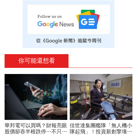
你可能還想看
華邦電可以買嗎？財報亮眼
佳世達集團艦隊「無人機小
股價卻吞半根跌停…不只外
隊起飛」！投資新創擎壤、