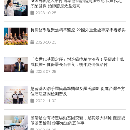
NGS日韓納入給付 專家會議討論資源分配 次世代定
序納健保 治肺腺癌效益最高
2023-10-25
長庚醫學週聚焦精準醫療 22國外重量級專家學者參與
2023-10-23
「次世代基因定序」增進癌症精準治療！要價數十萬
成負擔⋯健保署長石崇良：明年納健保給付
2023-07-29
慧智基因聯手羅氏基準醫學及羅氏診斷 促進台灣全方
位癌症基因檢測普及
2022-11-02
釐清是否有特定驅動基因突變，是其最大關鍵 罹癌後
做基因檢測 你要知道的五件事