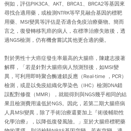
例如，評估PIK3CA、AKT、BRCA1、BRCA2等基因來
尋找合適用藥，或檢測NTRK等罕見融合基因的標靶
用藥、MSI變異等評估是否適合免疫治療藥物。簡而
言之，復發轉移乳癌的病人，在標準治療失敗後，透
過NGS檢測，仍有機會嘗試其他更合適的藥。
對於男性十大癌症發生率最高的大腸癌，陳建志接著
解釋，「若是針對大腸癌病人預測預後，如MSI變
異，可利用即時聚合酶連鎖反應（Real-time ，PCR）
檢測，或是以免疫組織化學染色（IHC）檢測DNA錯
誤配對修復（MMR），就能得到與NGS幾乎相同的結
果且檢測費用遠低於NGS。因此，若第二期大腸癌病
人具MSI變異，除了手術治療還要加上『術後輔助性
化學治療』，以降低復發風險。」至於大腸癌標靶藥
物的選擇，則須檢驗NRAS基因突變，若有突變，適