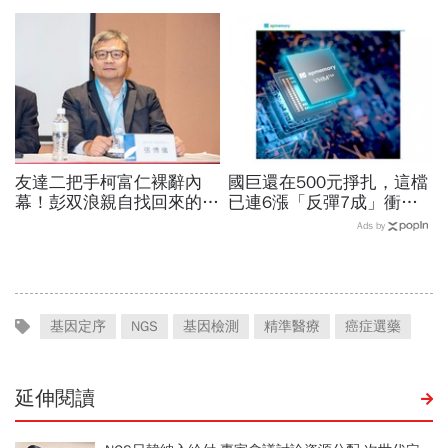
資終結連3買改賣超1.8萬
翔隆，總座親督軍養大精
張利空，要抱要殺全看2重
兵：鎖定美日頂級客戶切入
點
友達二把手柯富仁裸辭內
國巨還在500元掙扎，這檔
幕！彭双浪親自找回來的接
已連6漲「反彈7成」衝千
班人，為何最後撕破臉？
金股，法人喊到1430元，
Ads by
「落後群創」成最後稻草？
還有5成空間
基因定序
NGS
基因檢測
精準醫療
癌症選藥
延伸閱讀