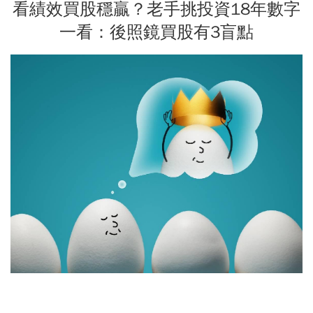
看績效買股穩贏？老手挑投資18年數字
一看：後照鏡買股有3盲點