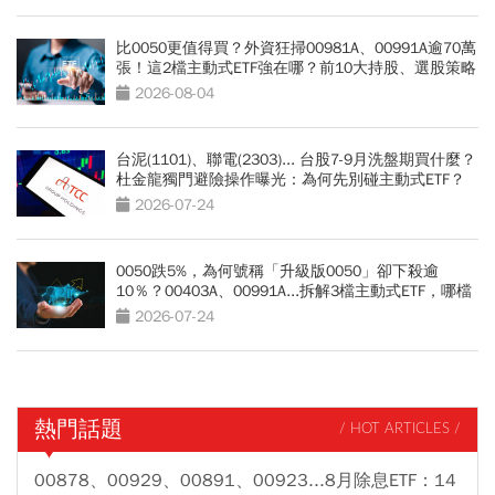
比0050更值得買？外資狂掃00981A、00991A逾70萬
張！這2檔主動式ETF強在哪？前10大持股、選股策略
PK：短線暴賺選它
2026-08-04
台泥(1101)、聯電(2303)... 台股7-9月洗盤期買什麼？
杜金龍獨門避險操作曝光：為何先別碰主動式ETF？
2026-07-24
0050跌5%，為何號稱「升級版0050」卻下殺逾
10％？00403A、00991A...拆解3檔主動式ETF，哪檔
最抗跌？
2026-07-24
熱門話題
/ HOT ARTICLES /
00878、00929、00891、00923...8月除息ETF：14