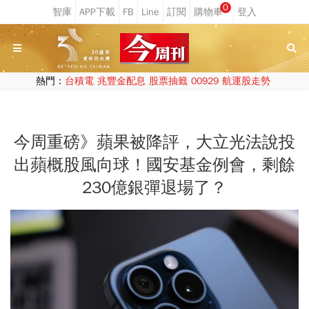
0
熱門：
台積電
兆豐金配息
股票抽籤
00929
航運股走勢
今周重磅》蘋果被降評，大立光法說投
出蘋概股風向球！國安基金例會，剩餘
230億銀彈退場了？