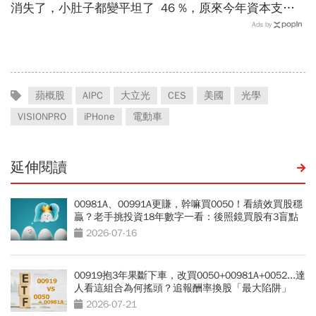
消失了，小肚子都變平坦了
46 %，原來今年資本支出
拉高、7月營收增7倍破
Ads by
表！蓋廠買設備最新營運目
標曝光
蘋概股
AIPC
大立光
CES
美國
光學
VISIONPRO
iPHone
電動車
延伸閱讀
00981A、00991A更賺，幹嘛買0050！看績效買股穩
贏？老手挑投資18年數字一看：後照鏡買股有3盲點
2026-07-16
00919抱3年果斷下車，改買0050+00981A+0052...達
人看這組合為何搖頭？追報酬率換股「最大陷阱」
2026-07-21