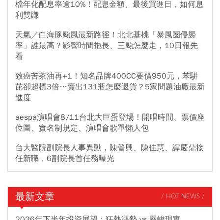
檔年化配息率逾10%！配息金額、最後買進日，如何息
利雙賺
天氣／白海豚颱風最新路徑！北北基桃「暴風圈侵襲
率」誰最高？影響時間拖長、三颱怎麼走，10日報先
看
致癌苦茶油再+1！知名品牌400CC要價950元，苯駢
芘卻超標3倍…賣出131瓶怎麼退貨？5家問題油廠最新
進度
aespa演唱會8/11台北大巨蛋登場！開唱時間、票價座
位圖、實名制規定、演唱會歌單懶人包
台大醫院副院長人事異動，陳晉興、陳佳慧、譚慶鼎接
任新職，6副院長首任務曝光
最新文章
/ HOT NEWS /
2026年下半年投資展望：狂熱漲勢 vs 嚴峻現實