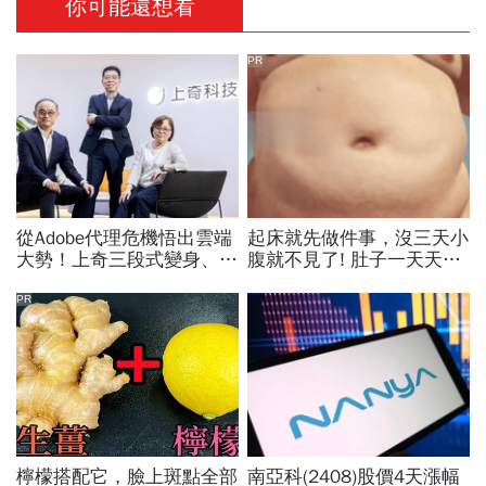
你可能還想看
PR
從Adobe代理危機悟出雲端
起床就先做件事，沒三天小
大勢！上奇三段式變身、季
腹就不見了! 肚子一天天變
季獲利20年不敗：再來搶
小！
無人機3D列印財
PR
檸檬搭配它，臉上斑點全部
南亞科(2408)股價4天漲幅