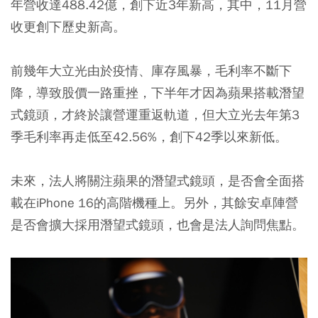
年營收達488.42億，創下近3年新高，其中，11月營
收更創下歷史新高。
前幾年大立光由於疫情、庫存風暴，毛利率不斷下
降，導致股價一路重挫，下半年才因為蘋果搭載潛望
式鏡頭，才終於讓營運重返軌道，但大立光去年第3
季毛利率再走低至42.56%，創下42季以來新低。
未來，法人將關注蘋果的潛望式鏡頭，是否會全面搭
載在iPhone 16的高階機種上。另外，其餘安卓陣營
是否會擴大採用潛望式鏡頭，也會是法人詢問焦點。