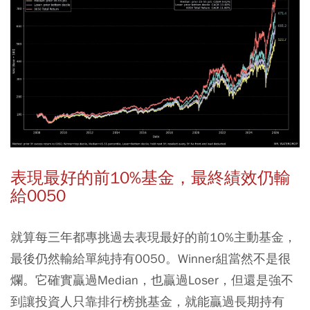
表現最好的前10%基金，最終績效仍輸
給0050
就算每三年都專挑過去表現最好的前10%主動基金，
最後仍然輸給單純持有0050。Winner組當然不是很
爛。它確實贏過Median，也贏過Loser，但還是強不
到讓投資人只靠排行榜挑基金，就能贏過長期持有