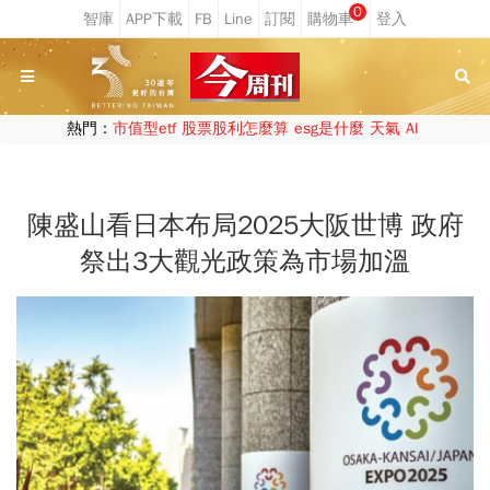
0
熱門：
市值型etf
股票股利怎麼算
esg是什麼
天氣
AI
陳盛山看日本布局2025大阪世博 政府
祭出3大觀光政策為市場加溫