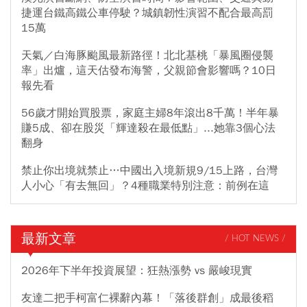
捷運台鐵高鐵公車停駛？城鎮韌性演習不配合最高罰
15萬
天氣／白海豚颱風最新路徑！北北基桃「暴風圈侵襲
率」出爐，這天估發布海警，父親節會影響嗎？10日
報先看
56歲才開始買股票，家庭主婦8年滾出8千萬！半年暴
賺5成、卻在股災「輝達殺在最低點」...她靠3個心法
翻身
禁止你出境就禁止…中國出入境新規9/15上路，台灣
人小心「有去無回」？4種職業特別注意：前例在這
最新文章
/ HOT NEWS /
2026年下半年投資展望：狂熱漲勢 vs 嚴峻現實
友達二把手柯富仁裸辭內幕！「落後群創」成最後稻