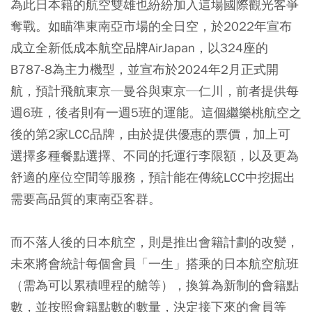
為此日本籍的航空雙雄也紛紛加入這場國際觀光客爭
奪戰。如瞄準東南亞市場的全日空，於2022年宣布
成立全新低成本航空品牌AirJapan，以324座的
B787-8為主力機型，並宣布於2024年2月正式開
航，預計飛航東京─曼谷與東京─仁川，前者提供每
週6班，後者則有一週5班的運能。這個繼樂桃航空之
後的第2家LCC品牌，由於提供優惠的票價，加上可
選擇多種餐點選擇、不同的托運行李限額，以及更為
舒適的座位空間等服務，預計能在傳統LCC中挖掘出
需要高品質的東南亞客群。
而不落人後的日本航空，則是推出會籍計劃的改變，
未來將會統計每個會員「一生」搭乘的日本航空航班
（需為可以累積哩程的艙等），換算為新制的會籍點
數，並按照會籍點數的數量，決定接下來的會員等