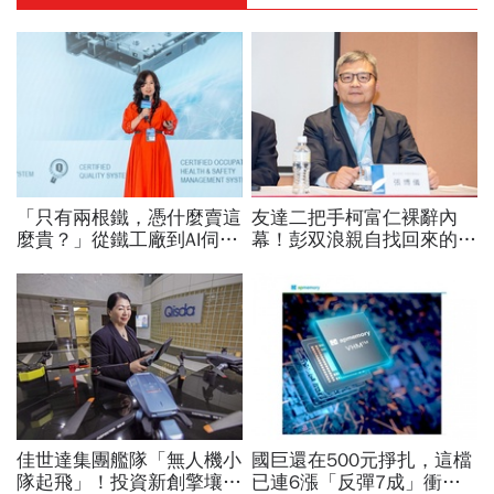
「只有兩根鐵，憑什麼賣這
友達二把手柯富仁裸辭內
麼貴？」從鐵工廠到AI伺服
幕！彭双浪親自找回來的接
器滑軌霸主，川湖靠四大護
班人，為何最後撕破臉？
城河創造超高毛利率
「落後群創」成最後稻草？
佳世達集團艦隊「無人機小
國巨還在500元掙扎，這檔
隊起飛」！投資新創擎壤、
已連6漲「反彈7成」衝千