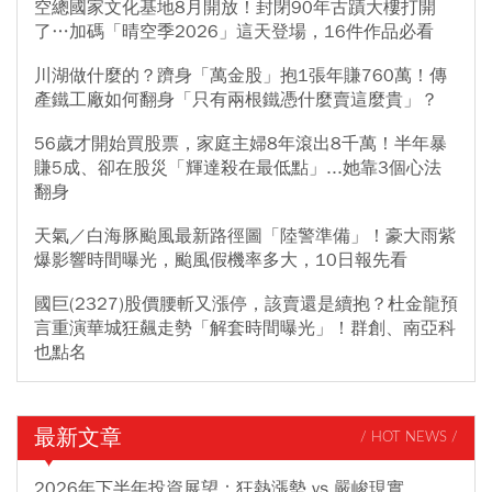
空總國家文化基地8月開放！封閉90年古蹟大樓打開
了…加碼「晴空季2026」這天登場，16件作品必看
川湖做什麼的？躋身「萬金股」抱1張年賺760萬！傳
產鐵工廠如何翻身「只有兩根鐵憑什麼賣這麼貴」？
56歲才開始買股票，家庭主婦8年滾出8千萬！半年暴
賺5成、卻在股災「輝達殺在最低點」...她靠3個心法
翻身
天氣／白海豚颱風最新路徑圖「陸警準備」！豪大雨紫
爆影響時間曝光，颱風假機率多大，10日報先看
國巨(2327)股價腰斬又漲停，該賣還是續抱？杜金龍預
言重演華城狂飆走勢「解套時間曝光」！群創、南亞科
也點名
最新文章
/ HOT NEWS /
2026年下半年投資展望：狂熱漲勢 vs 嚴峻現實