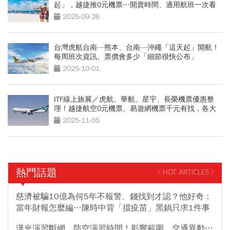
起」，越捷推0元機票…開賣時間、適用航班一次看
2025-09-26
台灣虎航台南—熊本、台南—沖繩「這天起」開航！
每周班次資訊、票價會多少「細節很快公布」
2025-10-01
ITF線上旅展／虎航、華航、星宇、長榮機票優惠整
理！越捷航空0元機票、易遊網機票千元有找，各大
航空機票攻略
2025-11-05
熱門話題
/ HOT ARTICLES /
慈濟被騙10億為何5年不報警、錢找到才認？他好奇：
當年財報怎麼編…陳時中背「擋疫苗」黑鍋只求1件事
漢光演習斷網、防空演習時間！影響範圍、交通異動…