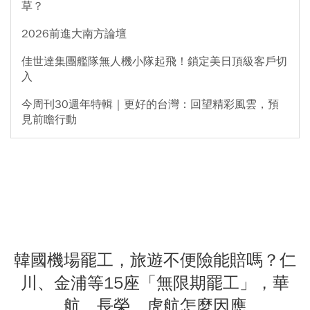
草？
2026前進大南方論壇
佳世達集團艦隊無人機小隊起飛！鎖定美日頂級客戶切
入
今周刊30週年特輯｜更好的台灣：回望精彩風雲，預
見前瞻行動
韓國機場罷工，旅遊不便險能賠嗎？仁
川、金浦等15座「無限期罷工」，華
航、長榮、虎航怎麼因應