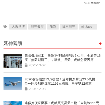
翔隆，總座親督軍養大精
金股，法人喊到1430元，
Ads by
兵：鎖定美日頂級客戶切入
還有5成空間
大阪世博
觀光發展
旅遊
日本觀光
Air Japan
延伸閱讀
韓國機場罷工，旅遊不便險能賠嗎？仁川、金浦等15
座「無限期罷工」，華航、長榮、虎航怎麼因應
2025-10-02
2026春節機票12/9搶票！過年機票釋出20.5萬機
位…同步加碼虎航1199元機票、星宇雙12優惠
2025-12-03
連假搶便宜機票！虎航買完當天出發「全航線111元