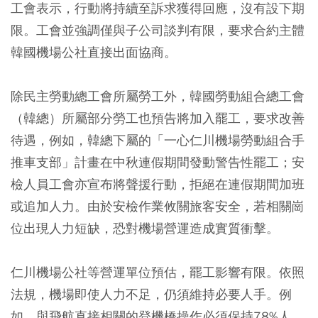
工會表示，行動將持續至訴求獲得回應，沒有設下期
限。工會並強調僅與子公司談判有限，要求合約主體
韓國機場公社直接出面協商。
除民主勞動總工會所屬勞工外，韓國勞動組合總工會
（韓總）所屬部分勞工也預告將加入罷工，要求改善
待遇，例如，韓總下屬的「一心仁川機場勞動組合手
推車支部」計畫在中秋連假期間發動警告性罷工；安
檢人員工會亦宣布將聲援行動，拒絕在連假期間加班
或追加人力。由於安檢作業攸關旅客安全，若相關崗
位出現人力短缺，恐對機場營運造成實質衝擊。
仁川機場公社等營運單位預估，罷工影響有限。依照
法規，機場即使人力不足，仍須維持必要人手。例
如，與飛航直接相關的登機橋操作必須保持78%人