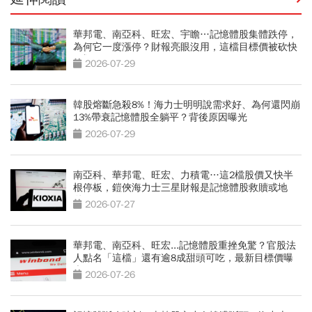
華邦電、南亞科、旺宏、宇瞻…記憶體股集體跌停，
為何它一度漲停？財報亮眼沒用，這檔目標價被砍快
3成
2026-07-29
韓股熔斷急殺8%！海力士明明說需求好、為何還閃崩
13%帶衰記憶體股全躺平？背後原因曝光
2026-07-29
南亞科、華邦電、旺宏、力積電…這2檔股價又快半
根停板，鎧俠海力士三星財報是記憶體股救贖或地
獄？
2026-07-27
華邦電、南亞科、旺宏...記憶體股重挫免驚？官股法
人點名「這檔」還有逾8成甜頭可吃，最新目標價曝
光
2026-07-26