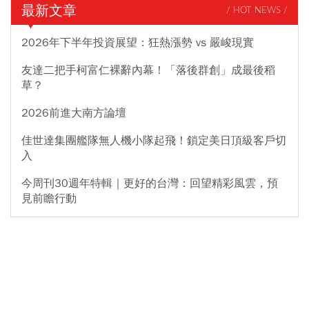
最新文章
/ HOT NEWS /
2026年下半年投資展望：狂熱漲勢 vs 嚴峻現實
友達二把手柯富仁裸辭內幕！「落後群創」成最後稻
草？
2026前進大南方論壇
佳世達集團艦隊無人機小隊起飛！鎖定美日頂級客戶切
入
今周刊30週年特輯｜更好的台灣：回望精彩風雲，預
見前瞻行動