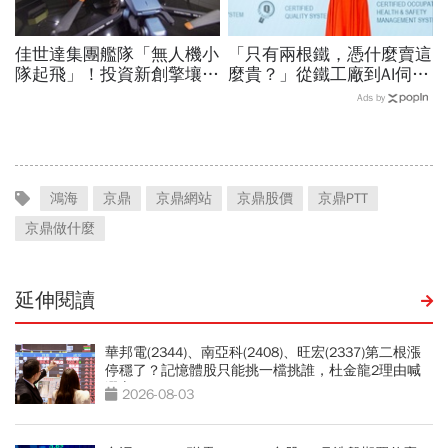
佳世達集團艦隊「無人機小
「只有兩根鐵，憑什麼賣這
隊起飛」！投資新創擎壤、
麼貴？」從鐵工廠到AI伺服
翔隆，總座親督軍養大精
器滑軌霸主，川湖靠四大護
Ads by
兵：鎖定美日頂級客戶切入
城河創造超高毛利率
鴻海
京鼎
京鼎網站
京鼎股價
京鼎PTT
京鼎做什麼
延伸閱讀
華邦電(2344)、南亞科(2408)、旺宏(2337)第二根漲
停穩了？記憶體股只能挑一檔挑誰，杜金龍2理由喊
選它
2026-08-03