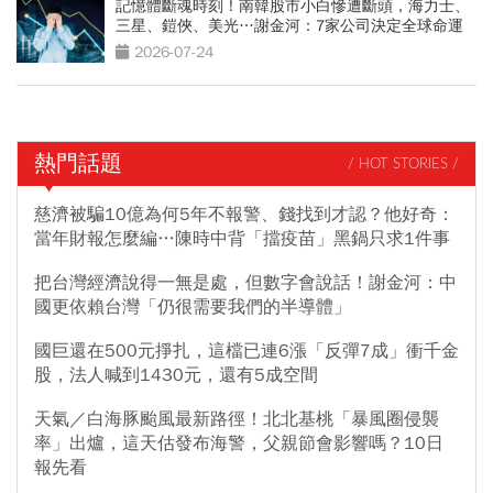
記憶體斷魂時刻！南韓股市小白慘遭斷頭，海力士、
三星、鎧俠、美光…謝金河：7家公司決定全球命運
2026-07-24
熱門話題
/ HOT STORIES /
慈濟被騙10億為何5年不報警、錢找到才認？他好奇：
當年財報怎麼編…陳時中背「擋疫苗」黑鍋只求1件事
把台灣經濟說得一無是處，但數字會說話！謝金河：中
國更依賴台灣「仍很需要我們的半導體」
國巨還在500元掙扎，這檔已連6漲「反彈7成」衝千金
股，法人喊到1430元，還有5成空間
天氣／白海豚颱風最新路徑！北北基桃「暴風圈侵襲
率」出爐，這天估發布海警，父親節會影響嗎？10日
報先看