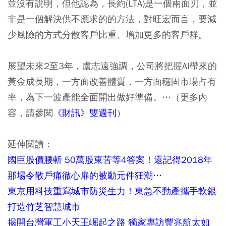
並沒有說明，但他認為，長約(LTA)是一個兩面刃，並
非是一個解決供不應求的的方法，對旺宏而言，要減
少風險的方式分散客戶比重、增加更多的客戶群。
展望未來2至3年，盧志遠強調，公司將把握AI帶來的
黃金成長期，一方面改善體質，一方面穩固市場占有
率，為下一波產能全面開出做好準備。…（更多內
容，請參閱
《財訊》雙週刊
）
延伸閱讀：
國巨股價腰斬 50萬股東苦等4答案！還記得2018年
那場令散戶痛徹心扉的被動元件狂潮…
東京用科技重寫城市防災生力！東急不動產攜手軟銀
打造竹芝智慧城市
揭開台灣軍工小天王崛起之路 獨家專訪豐兆航太如