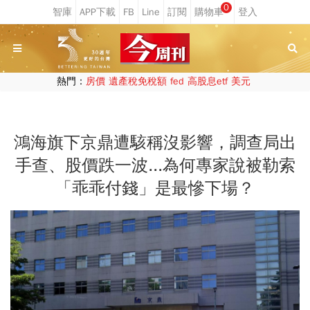
0
熱門：
房價
遺產稅免稅額
fed
高股息etf
美元
鴻海旗下京鼎遭駭稱沒影響，調查局出
手查、股價跌一波...為何專家說被勒索
「乖乖付錢」是最慘下場？