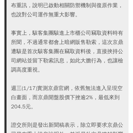
布重訊，說明已啟動相關防禦機制與復原作業，
也說對公司運作無重大影響。
事實上，駭客集團駭進上市櫃公司竊取資料時有
所聞，不過通常都會上暗網販售勒索，這次京鼎
遭駭是首次駭客集團在竊取資料後，直接挾持公
司網站並留下勒索訊息，如此大膽行為，也讓檢
調高度重視。
週三(1/17)實測京鼎官網，依舊無法進入呈現空
白畫面，而京鼎開盤股價下挫逾2%，最低來到
204.5元。
證交所則是發出新聞稿表示，除立即要求京鼎公