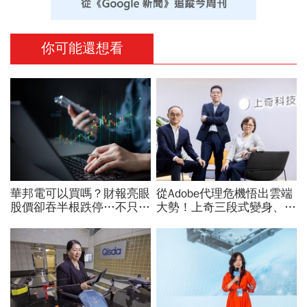
你可能還想看
華邦電可以買嗎？財報亮眼
從Adobe代理危機悟出雲端
股價卻吞半根跌停…不只外
大勢！上奇三段式變身、季
資終結連3買改賣超1.8萬
季獲利20年不敗：再來搶
張利空，要抱要殺全看2重
無人機3D列印財
點