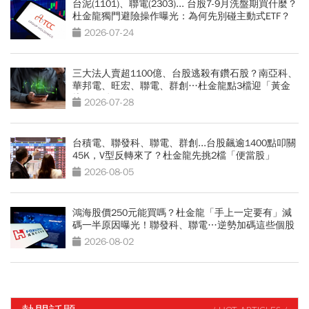
台泥(1101)、聯電(2303)... 台股7-9月洗盤期買什麼？
杜金龍獨門避險操作曝光：為何先別碰主動式ETF？
2026-07-24
三大法人賣超1100億、台股逃殺有鑽石股？南亞科、
華邦電、旺宏、聯電、群創…杜金龍點3檔迎「黃金
坑」買點
2026-07-28
台積電、聯發科、聯電、群創...台股飆逾1400點叩關
45K，V型反轉來了？杜金龍先挑2檔「便當股」
2026-08-05
鴻海股價250元能買嗎？杜金龍「手上一定要有」減
碼一半原因曝光！聯發科、聯電…逆勢加碼這些個股
2026-08-02